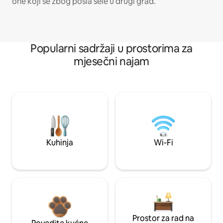
one koji se zbog posla sele u drugi grad.
Popularni sadržaji u prostorima za
mjesečni najam
Kuhinja
Wi-Fi
Prostor za rad na