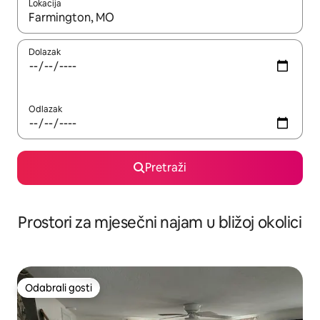
Lokacija
Kada budu dostupni rezultati, moći ćete ih pregledati koristeći
Dolazak
Odlazak
Pretraži
Prostori za mjesečni najam u bližoj okolici
Odabrali gosti
Odabrali gosti