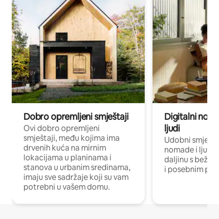
Dobro opremljeni smještaji
Digitalni noma
ljudi
Ovi dobro opremljeni
smještaji, među kojima ima
Udobni smještaj
drvenih kuća na mirnim
nomade i ljude 
lokacijama u planinama i
daljinu s bežič
stanova u urbanim sredinama,
i posebnim pro
imaju sve sadržaje koji su vam
potrebni u vašem domu.