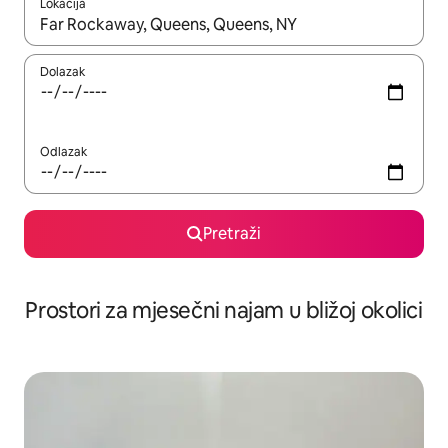
Lokacija
Kada budu dostupni rezultati, moći ćete ih pregledati koristeći
Dolazak
Odlazak
Pretraži
Prostori za mjesečni najam u bližoj okolici