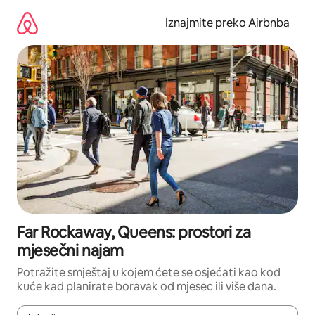
Prijeđi
na
Iznajmite preko Airbnba
sadržaj
Far Rockaway, Queens: prostori za
mjesečni najam
Potražite smještaj u kojem ćete se osjećati kao kod
kuće kad planirate boravak od mjesec ili više dana.