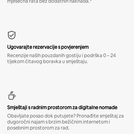
mjesečna rata bez dodatnih naknada.*
Ugovarajte rezervacije s povjerenjem
Recenzije naših pouzdanih gostiju i podrška 0 – 24
tijekom čitavog boravka u smještaju.
Smještaji s radnim prostorom za digitalne nomade
Obavljate posao dok putujete? Pronađite smještaj za
dugoročni najam s brzim bežičnim internetom i
posebnim prostorom za rad.