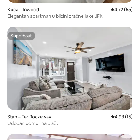
Kuća – Inwood
Prosječna ocje
4,72 (65)
Elegantan apartman u blizini zračne luke JFK
Superhost
Superhost
Stan – Far Rockaway
Prosječna ocje
4,93 (15)
Udoban odmor na plaži: