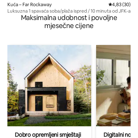
Kuća – Far Rockaway
Prosječna ocje
4,83 (30)
Luksuzna 1 spavaća soba/plaža ispred / 10 minuta od JFK-a
Maksimalna udobnost i povoljne
mjesečne cijene
Dobro opremljeni smještaji
Digitalni noma