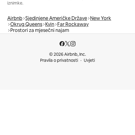
iznimke.
Airbnb
Sjedinjene Američke Države
New York
Okrug Queens
Kvin
Far Rockaway
Prostori za mjesečni najam
© 2026 Airbnb, Inc.
Pravila o privatnosti
Uvjeti