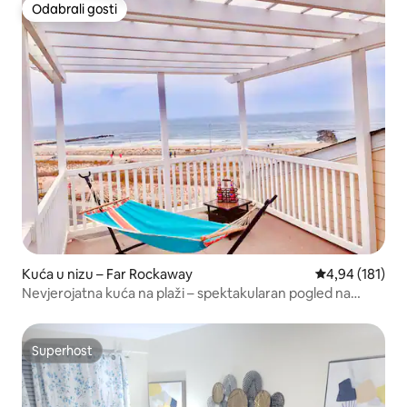
Odabrali gosti
Odabrali gosti
Kuća u nizu – Far Rockaway
Prosječna ocjen
4,94 (181)
Nevjerojatna kuća na plaži – spektakularan pogled na
ocean!
Superhost
Superhost