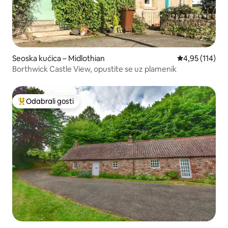
Seoska kućica – Midlothian
Prosječna ocjen
4,95 (114)
Borthwick Castle View, opustite se uz plamenik
Odabrali gosti
Među najviše rangiranima s oznakom „Odabrali gosti”