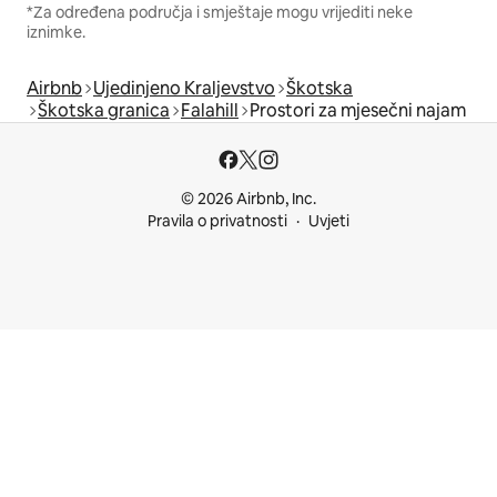
*Za određena područja i smještaje mogu vrijediti neke
iznimke.
Airbnb
Ujedinjeno Kraljevstvo
Škotska
Škotska granica
Falahill
Prostori za mjesečni najam
© 2026 Airbnb, Inc.
Pravila o privatnosti
Uvjeti