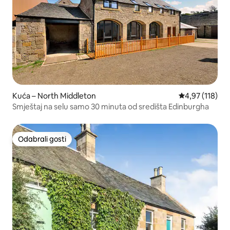
Kuća – North Middleton
Prosječna ocjen
4,97 (118)
Smještaj na selu samo 30 minuta od središta Edinburgha
Odabrali gosti
Odabrali gosti