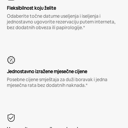
Fleksibilnost koju želite
Odaberite točne datume useljenja i iseljenja i
jednostavno ugovorite rezervaciju putem interneta,
bez dodatnih obveza ili papirologije.*
Jednostavno izražene mjesečne cijene
Posebne cijene smještaja za duži boravak i jedna
mjesečna rata bez dodatnih naknada.*