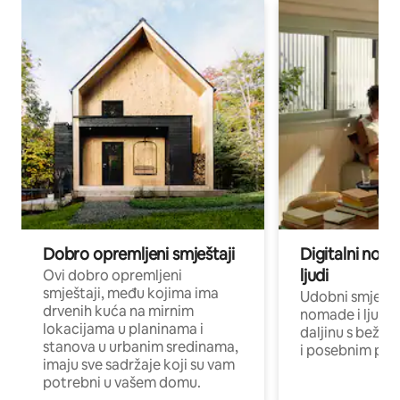
Dobro opremljeni smještaji
Digitalni noma
ljudi
Ovi dobro opremljeni
smještaji, među kojima ima
Udobni smještaj
drvenih kuća na mirnim
nomade i ljude 
lokacijama u planinama i
daljinu s bežič
stanova u urbanim sredinama,
i posebnim pro
imaju sve sadržaje koji su vam
potrebni u vašem domu.