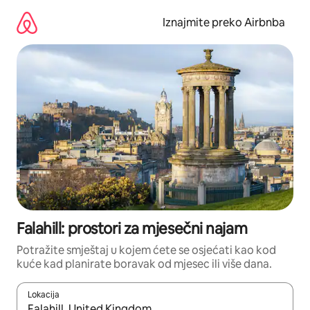
Prijeđi
na
Iznajmite preko Airbnba
sadržaj
Falahill: prostori za mjesečni najam
Potražite smještaj u kojem ćete se osjećati kao kod
kuće kad planirate boravak od mjesec ili više dana.
Lokacija
Kada budu dostupni rezultati, moći ćete ih pregledati koristeći