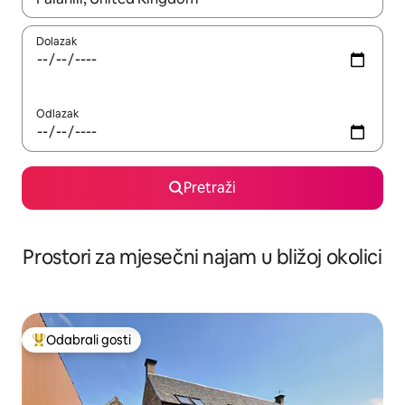
Dolazak
Odlazak
Pretraži
Prostori za mjesečni najam u bližoj okolici
Odabrali gosti
Među najviše rangiranima s oznakom „Odabrali gosti”