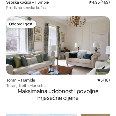
Seoska kućica – Humbie
Prosječna ocjen
4,95 (469)
Predivna seoska kućica
Odabrali gosti
Odabrali gosti
Toranj – Humble
Prosječna 
5 (18)
Toranj, Keith Marischal
Maksimalna udobnost i povoljne
mjesečne cijene