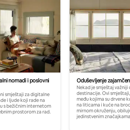
alni nomadi i poslovni
Oduševljenje zajamče
Nekad je smještaj važniji
destinacije. Ovi smještaji
i smještaji za digitalne
među kojima su drvene k
e i ljude koji rade na
na liticama i kuće na bro
nu s bežičnim internetom
mirnom okruženju, obiluj
ebnim prostorom za rad.
jedinstvenim značajkama