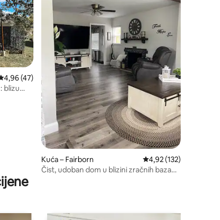
Prosječna ocjena: 4,96/5, recenzija: 47
4,96 (47)
 blizu
Kuća – Fairborn
Prosječna ocjena: 4,92/
4,92 (132)
Čist, udoban dom u blizini zračnih baza
ijene
WPAFB i BUC-EE!