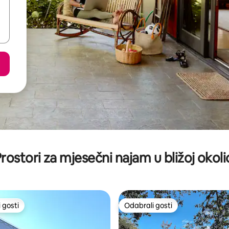
rostori za mjesečni najam u bližoj okoli
 gosti
Odabrali gosti
 gosti
Odabrali gosti