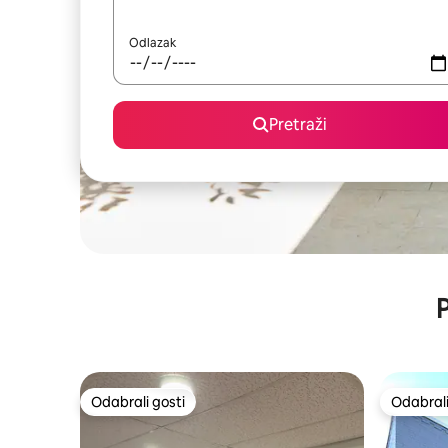
Odlazak
Pretraži
P
Odabrali gosti
Odabrali
Odabrali gosti
Odabrali