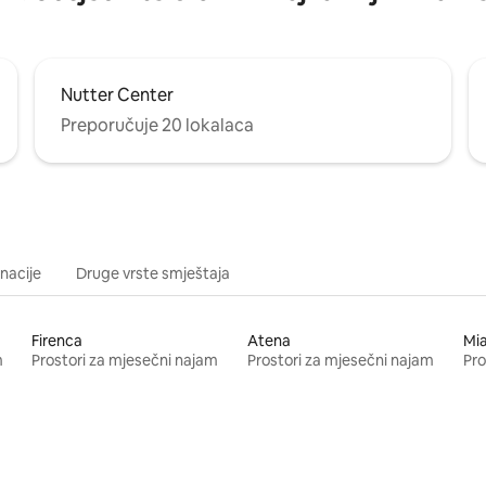
Nutter Center
Preporučuje 20 lokalaca
inacije
Druge vrste smještaja
Firenca
Atena
Mi
m
Prostori za mjesečni najam
Prostori za mjesečni najam
Pro