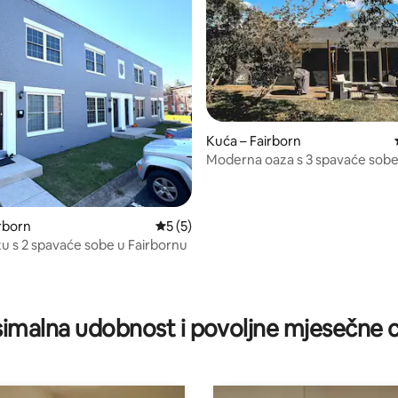
Kuća – Fairborn
Moderna oaza s 3 spavaće sobe:
WPAFB-a i Wright Statea
irborn
Prosječna ocjena: 5/5, recenzija: 5
5 (5)
zu s 2 spavaće sobe u Fairbornu
/5, recenzija: 8
imalna udobnost i povoljne mjesečne c