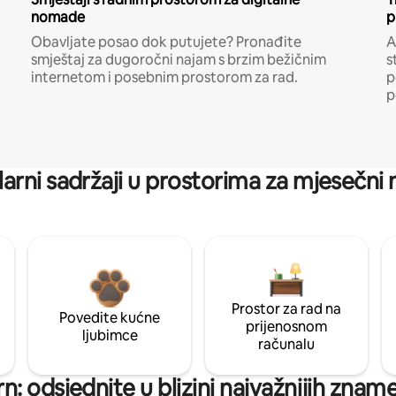
nomade
p
Obavljate posao dok putujete? Pronađite
A
smještaj za dugoročni najam s brzim bežičnim
s
internetom i posebnim prostorom za rad.
p
p
arni sadržaji u prostorima za mjesečni
Prostor za rad na
Povedite kućne
prijenosnom
ljubimce
računalu
n: odsjednite u blizini najvažnijih znam