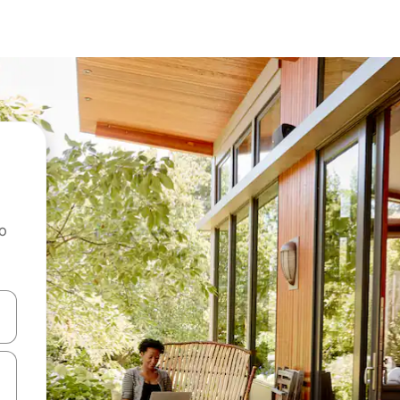
ao
dati koristeći se strelicama prema gore i prema dolje, kao i dodirom i