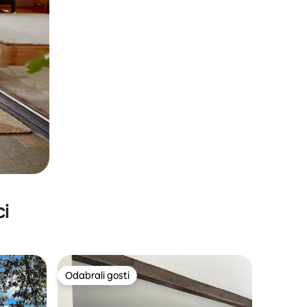
ci
Odabrali gosti
Odabrali gosti