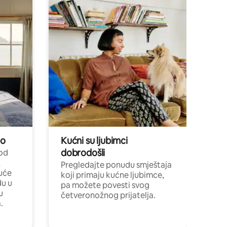
no
Kućni su ljubimci
dobrodošli
 od
,
Pregledajte ponudu smještaja
uće
koji primaju kućne ljubimce,
du u
pa možete povesti svog
u
četveronožnog prijatelja.
.