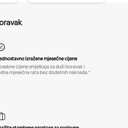
boravak
ednostavno izražene mjesečne cijene
osebne cijene smještaja za duži boravak i
edna mjesečna rata bez dodatnih naknada.*
ražite stambene prostore za poslovne