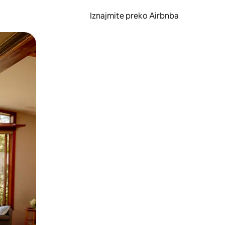
Iznajmite preko Airbnba
li prelaskom prstom po zaslonu.