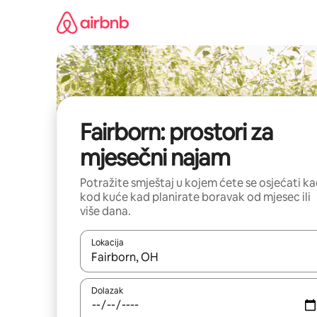
Prijeđi
na
sadržaj
Fairborn: prostori za
mjesečni najam
Potražite smještaj u kojem ćete se osjećati k
kod kuće kad planirate boravak od mjesec ili
više dana.
Lokacija
Kada budu dostupni rezultati, moći ćete ih pregle
Dolazak