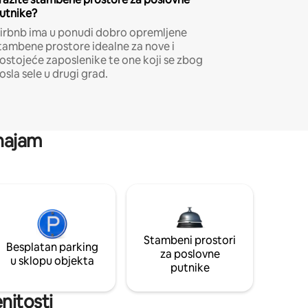
utnike?
irbnb ima u ponudi dobro opremljene
tambene prostore idealne za nove i
ostojeće zaposlenike te one koji se zbog
osla sele u drugi grad.
 najam
Stambeni prostori
Besplatan parking
za poslovne
u sklopu objekta
putnike
enitosti