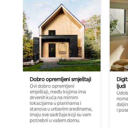
Dobro opremljeni smještaji
Digit
ljudi
Ovi dobro opremljeni
smještaji, među kojima ima
Udobn
drvenih kuća na mirnim
nomad
lokacijama u planinama i
dalji
stanova u urbanim sredinama,
i pos
imaju sve sadržaje koji su vam
potrebni u vašem domu.