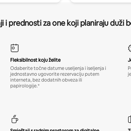
ji i prednosti za one koji planiraju duži 
Fleksibilnost koju želite
J
Odaberite točne datume useljenja i iseljenja i
P
jednostavno ugovorite rezervaciju putem
j
interneta, bez dodatnih obveza ili
papirologije.*
Smještaji s radnim prostorom za digitalne
T