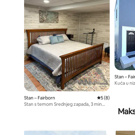
Stan – Fa
Kuća u ni
Stan – Fairborn
Prosječna ocjena: 5
5 (8)
Stan s temom Srednjeg zapada, 3 min
Maks
hoda do trgovina