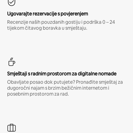
Ugovarajte rezervacije s povjerenjem
Recenzije naših pouzdanih gostiju i podrška 0 – 24
tijekom čitavog boravka u smještaju.
Smještaji s radnim prostorom za digitalne nomade
Obavljate posao dok putujete? Pronađite smještaj za
dugoročni najam s brzim bežičnim internetom i
posebnim prostorom za rad.