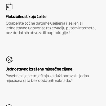
Fleksibilnost koju želite
Odaberite točne datume useljenja i iseljenja i
jednostavno ugovorite rezervaciju putem interneta,
bez dodatnih obveza ili papirologije.*
Jednostavno izražene mjesečne cijene
Posebne cijene smještaja za duži boravak i jedna
mjesečna rata bez dodatnih naknada.*