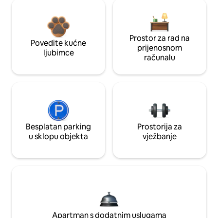
Prostor za rad na
Povedite kućne
prijenosnom
ljubimce
računalu
Besplatan parking
Prostorija za
u sklopu objekta
vježbanje
Apartman s dodatnim uslugama