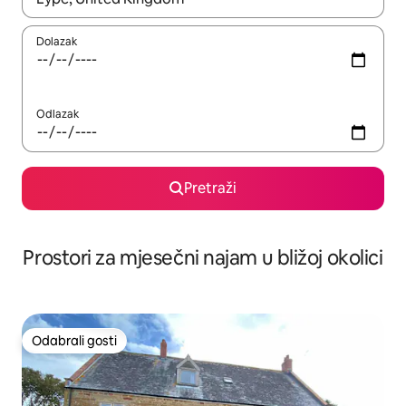
Dolazak
Odlazak
Pretraži
Prostori za mjesečni najam u bližoj okolici
Odabrali gosti
Odabrali gosti