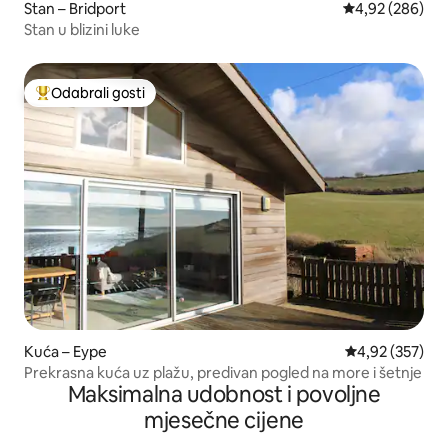
Stan – Bridport
Prosječna ocjen
4,92 (286)
Stan u blizini luke
Odabrali gosti
Među najviše rangiranima s oznakom „Odabrali gosti”
Kuća – Eype
Prosječna ocjen
4,92 (357)
Prekrasna kuća uz plažu, predivan pogled na more i šetnje
Maksimalna udobnost i povoljne
mjesečne cijene