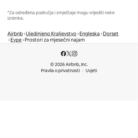
*Za određena područja i smještaje mogu vrijediti neke
iznimke.
Airbnb
Ujedinjeno Kraljevstvo
Engleska
Dorset
Eype
Prostori za mjesečni najam
© 2026 Airbnb, Inc.
Pravila o privatnosti
Uvjeti