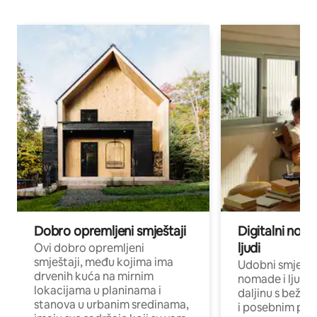
Dobro opremljeni smještaji
Digitalni noma
ljudi
Ovi dobro opremljeni
smještaji, među kojima ima
Udobni smještaj
drvenih kuća na mirnim
nomade i ljude 
lokacijama u planinama i
daljinu s bežič
stanova u urbanim sredinama,
i posebnim pro