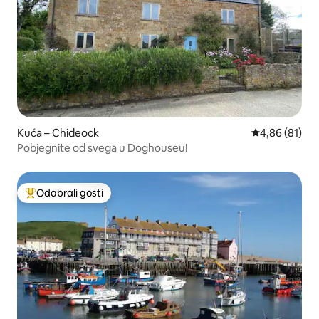
Kuća – Chideock
Prosječna ocje
4,86 (81)
Pobjegnite od svega u Doghouseu!
Odabrali gosti
Među najviše rangiranima s oznakom „Odabrali gosti”