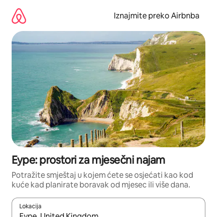
Prijeđi
na
Iznajmite preko Airbnba
sadržaj
Eype: prostori za mjesečni najam
Potražite smještaj u kojem ćete se osjećati kao kod
kuće kad planirate boravak od mjesec ili više dana.
Lokacija
Kada budu dostupni rezultati, moći ćete ih pregledati koristeći