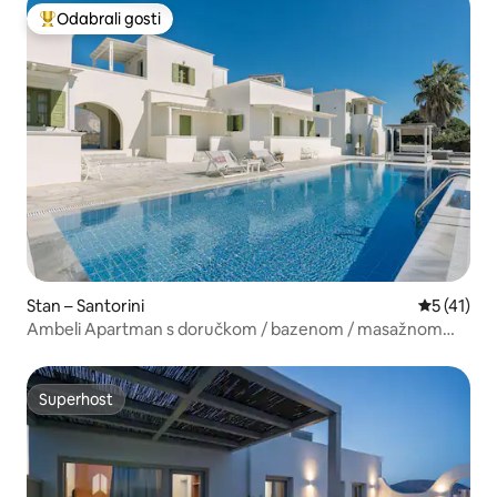
Odabrali gosti
Među najviše rangiranima s oznakom „Odabrali gosti”
Stan – Santorini
Prosječna 
5 (41)
Ambeli Apartman s doručkom / bazenom / masažnom
kadom
Superhost
Superhost