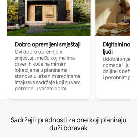
Dobro opremljeni smještaji
Digitalni noma
ljudi
Ovi dobro opremljeni
smještaji, među kojima ima
Udobni smještaj
drvenih kuća na mirnim
nomade i ljude 
lokacijama u planinama i
daljinu s bežič
stanova u urbanim sredinama,
i posebnim pro
imaju sve sadržaje koji su vam
potrebni u vašem domu.
Sadržaji i prednosti za one koji planiraju
duži boravak