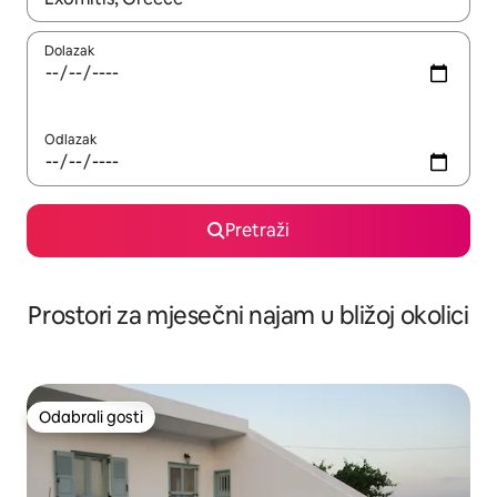
Dolazak
Odlazak
Pretraži
Prostori za mjesečni najam u bližoj okolici
Odabrali gosti
Odabrali gosti