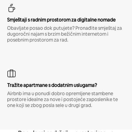
Smještaji s radnim prostorom za digitalne nomade
Obavljate posao dok putujete? Pronađite smještaj za
dugoročni najam s brzim bežičnim internetom i
posebnim prostorom za rad.
Tražite apartmane s dodatnim uslugama?
Airbnb ima u ponudi dobro opremljene stambene
prostore idealne za nove i postojeće zaposlenike te
one koji se zbog posla sele u drugi grad.