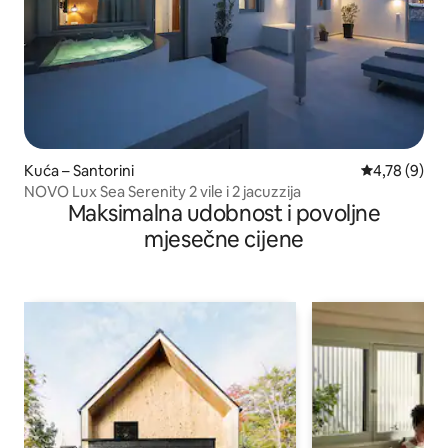
Kuća – Santorini
Prosječna ocj
4,78 (9)
NOVO Lux Sea Serenity 2 vile i 2 jacuzzija
Maksimalna udobnost i povoljne
mjesečne cijene