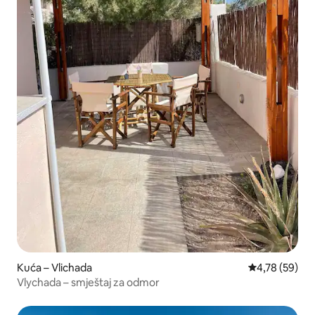
Kuća – Vlichada
Prosječna ocje
4,78 (59)
Vlychada – smještaj za odmor