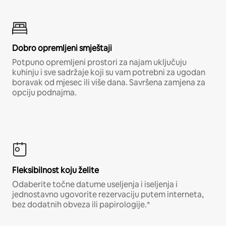
Dobro opremljeni smještaji
Potpuno opremljeni prostori za najam uključuju
kuhinju i sve sadržaje koji su vam potrebni za ugodan
boravak od mjesec ili više dana. Savršena zamjena za
opciju podnajma.
Fleksibilnost koju želite
Odaberite točne datume useljenja i iseljenja i
jednostavno ugovorite rezervaciju putem interneta,
bez dodatnih obveza ili papirologije.*