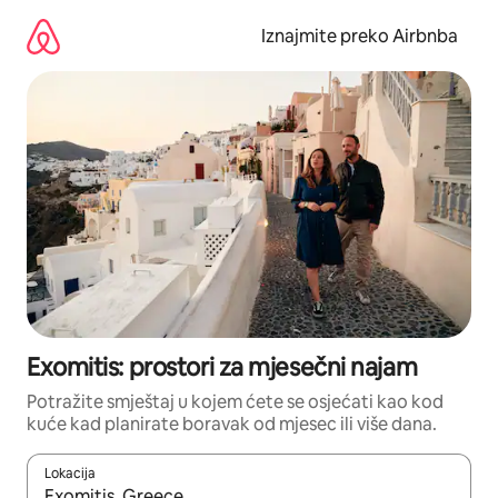
Prijeđi
na
Iznajmite preko Airbnba
sadržaj
Exomitis: prostori za mjesečni najam
Potražite smještaj u kojem ćete se osjećati kao kod
kuće kad planirate boravak od mjesec ili više dana.
Lokacija
Kada budu dostupni rezultati, moći ćete ih pregledati koristeći