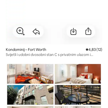
Kondominij – Fort Worth
Prosječna ocje
4,83 (12)
Svijetli i udobni dvosobni stan C s privatnim ulazom i
terasom