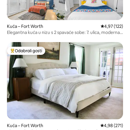
Kuća – Fort Worth
Prosječna ocjen
4,97 (122)
Elegantna kuća u nizu s 2 spavaće sobe: 7. ulica, moderna i
lijepa
Odabrali gosti
Među najviše rangiranima s oznakom „Odabrali gosti”
Kuća – Fort Worth
Prosječna ocjen
4,98 (271)