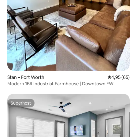
Stan – Fort Worth
Prosječna ocje
4,95 (65)
Modern 1BR Industrial-Farmhouse | Downtown FW
Superhost
Superhost