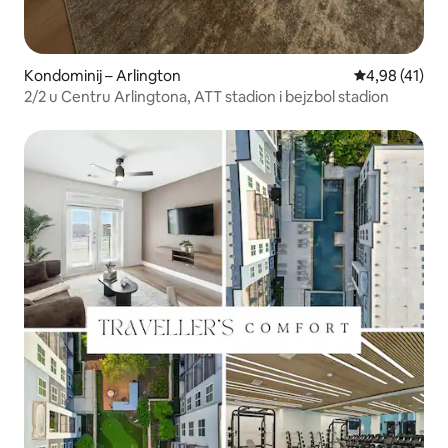
Kondominij – Arlington
Prosječna ocje
4,98 (41)
2/2 u Centru Arlingtona, ATT stadion i bejzbol stadion