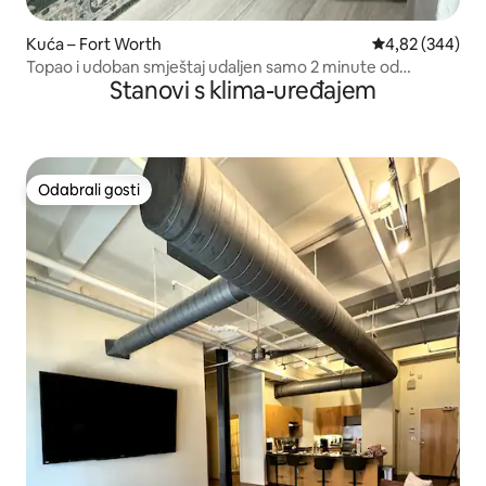
Kuća – Fort Worth
Prosječna ocjen
4,82 (344)
Topao i udoban smještaj udaljen samo 2 minute od
Stanovi s klima-uređajem
Cowtowna
Odabrali gosti
Odabrali gosti