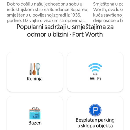
Bed + Desk
gostinjska kuća
Dobro došli u našu jednosobnu sobu u
Smještena u povije
industrijskom stilu na Sundance Squareu,
Worth, ova luksuzn
smještenu u povijesnoj zgradi iz 1936.
kuća savršeno je 
godine. Uživajte u visokim stropovima od
dvije osobe u blizi
Popularni sadržaji u smještajima za
6 metara, visokim prozorima i
bolničke četvrti, D
Murphyjevom krevetu na izvlačenje.
nevjerojatnih rest
odmor u blizini · Fort Worth
Samo nekoliko ulica dalje od Kongresnog
(180X200), nadsvođ
centra i pješke do kafića, restorana,
vam je potrebno za 
klavirskih barova, plesnih klubova i
Stambeni prostor s
barova. Istražite obližnje znamenitosti
kaučem, Wi-Fi, ops
Fort Wortha kao što su Arts District,
otokom za jelo, sv
Stockyards, 7th Street i Dickies Arena,
potrebno za prip
sve udaljene samo nekoliko kilometara.
uključujući perilicu
Savršeno za grupe koje traže
sušilica rublja u pu
Kuhinja
Wi-Fi
jednostavan pristup svemu što grad
kupaonica s tuš-k
nudi!
Besplatan parking
Bazen
u sklopu objekta