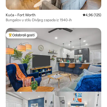
Kuća – Fort Worth
Prosječna ocjen
4,96 (125)
Bungalov u stilu Divljeg zapada iz 1940-ih
Odabrali gosti
Među najviše rangiranima s oznakom „Odabrali gosti”