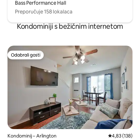
Bass Performance Hall
Preporučuje 158 lokalaca
Kondominiji s bežičnim internetom
Odabrali gosti
Odabrali gosti
Kondominij – Arlington
Prosječna ocjen
4,83 (138)