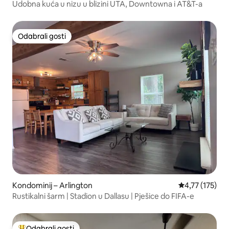
Udobna kuća u nizu u blizini UTA, Downtowna i AT&T-a
Odabrali gosti
Odabrali gosti
Kondominij – Arlington
Prosječna ocjen
4,77 (175)
Rustikalni šarm | Stadion u Dallasu | Pješice do FIFA-e
Odabrali gosti