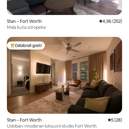
Stan – Fort Worth
Prosječna ocjen
4,96 (252)
Mala kuća od opeke
Odabrali gosti
Među najviše rangiranima s oznakom „Odabrali gosti”
Stan – Fort Worth
Prosječna o
5 (28)
Udoban i moderan luksuzni studio Fort Worth