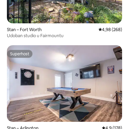
Stan – Fort Worth
Prosječna ocjen
4,98 (268)
Udoban studio u Fairmountu
Superhost
Superhost
Stan – Arlington
Prosječna ocje
4,9 (178)