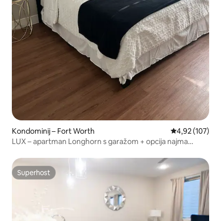
Kondominij – Fort Worth
Prosječna ocjen
4,92 (107)
LUX – apartman Longhorn s garažom + opcija najma
automobila
Superhost
Superhost