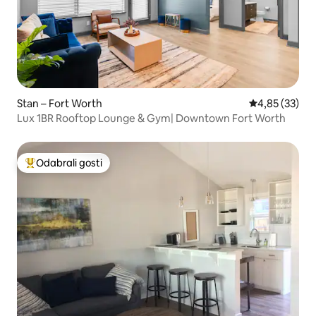
Stan – Fort Worth
Prosječna ocje
4,85 (33)
Lux 1BR Rooftop Lounge & Gym| Downtown Fort Worth
Odabrali gosti
Među najviše rangiranima s oznakom „Odabrali gosti”