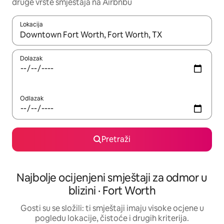
druge vrste smještaja na Airbnbu
Lokacija
Kada budu dostupni rezultati, moći ćete ih pregledati koristeći
Dolazak
Odlazak
Pretraži
Najbolje ocijenjeni smještaji za odmor u
blizini · Fort Worth
Gosti su se složili: ti smještaji imaju visoke ocjene u
pogledu lokacije, čistoće i drugih kriterija.