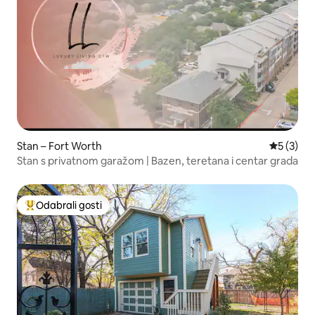
Stan – Fort Worth
Prosječna
5 (3)
Stan s privatnom garažom | Bazen, teretana i centar grada
Odabrali gosti
Među najviše rangiranima s oznakom „Odabrali gosti”