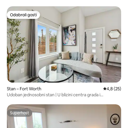
Odabrali gosti
Odabrali gosti
Stan – Fort Worth
Prosječna ocj
4,8 (25)
Udoban jednosobni stan | U blizini centra grada i
Stockyardsa
Superhost
Superhost