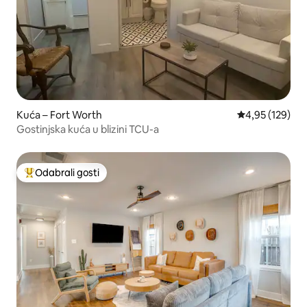
Kuća – Fort Worth
Prosječna ocjen
4,95 (129)
Gostinjska kuća u blizini TCU-a
Odabrali gosti
Među najviše rangiranima s oznakom „Odabrali gosti”