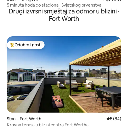
5 minuta hoda do stadiona I Svjetskog prvenstva
Drugi izvrsni smještaj za odmor u blizini ·
Besplatno parkiranje
Fort Worth
Odabrali gosti
Među najviše rangiranima s oznakom „Odabrali gosti”
Stan – Fort Worth
Prosječna o
5 (84)
Krovna terasa u blizini centra Fort Wortha