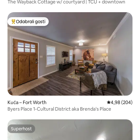
The Wayback Cottage w/ courtyard | TCU + downtown
Odabrali gosti
Među najviše rangiranima s oznakom „Odabrali gosti”
Kuća – Fort Worth
Prosječna ocjen
4,98 (204)
Byers Place 1-Cultural District aka Brenda's Place
Superhost
Superhost