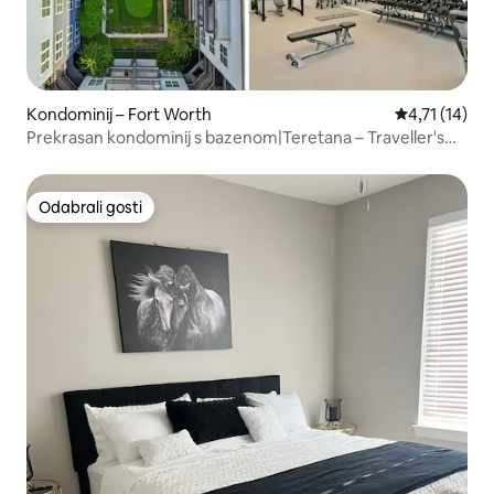
Kondominij – Fort Worth
Prosječna ocj
4,71 (14)
Prekrasan kondominij s bazenom|Teretana – Traveller's
Comfort
Odabrali gosti
Odabrali gosti