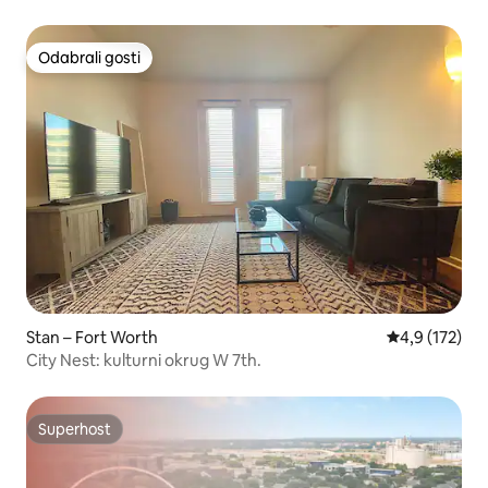
Odabrali gosti
Odabrali gosti
Stan – Fort Worth
Prosječna ocje
4,9 (172)
City Nest: kulturni okrug W 7th.
Superhost
Superhost