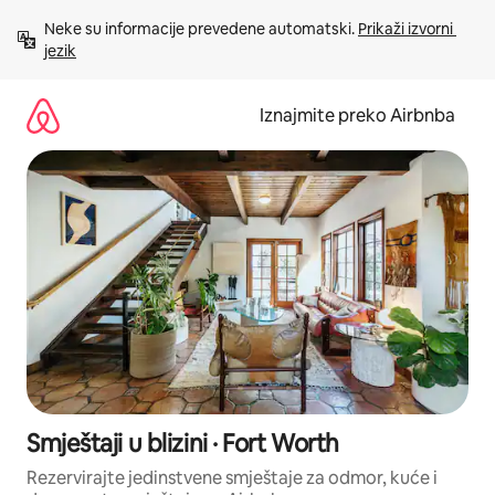
Prijeđi
Neke su informacije prevedene automatski. 
Prikaži izvorni 
na
jezik
sadržaj
Iznajmite preko Airbnba
Smještaji u blizini · Fort Worth
Rezervirajte jedinstvene smještaje za odmor, kuće i