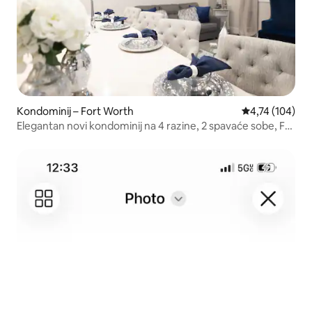
Kondominij – Fort Worth
Prosječna ocjen
4,74 (104)
Elegantan novi kondominij na 4 razine, 2 spavaće sobe, FW
med district