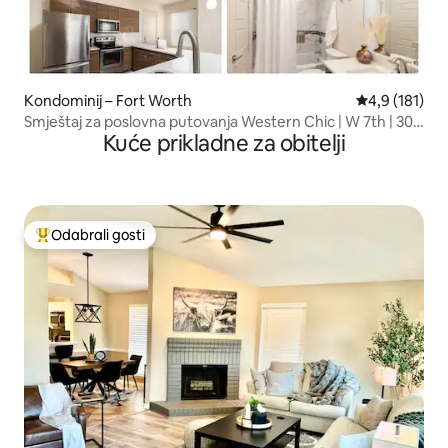
Kondominij – Fort Worth
Prosječna ocj
4,9 (181)
Smještaj za poslovna putovanja Western Chic | W 7th | 30+
Kuće prikladne za obitelji
dana
Odabrali gosti
Među najviše rangiranima s oznakom „Odabrali gosti”