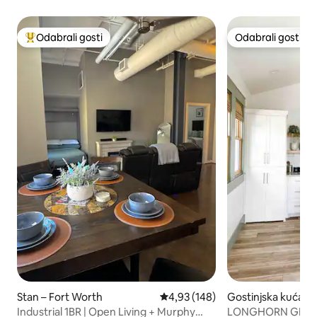
Odabrali gosti
Odabrali gosti
Među najviše rangiranima s oznakom „Odabrali gosti”
Odabrali gosti
Stan – Fort Worth
Prosječna ocjena: 4,93/5, recenz
4,93 (148)
Gostinjska kuća – 
h
Industrial 1BR | Open Living + Murphy
LONGHORN GETAW