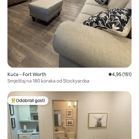
Kuća – Fort Worth
Prosječna ocje
4,95 (151)
Smještaj na 180 koraka od Stockyardsa
Odabrali gosti
Među najviše rangiranima s oznakom „Odabrali gosti”