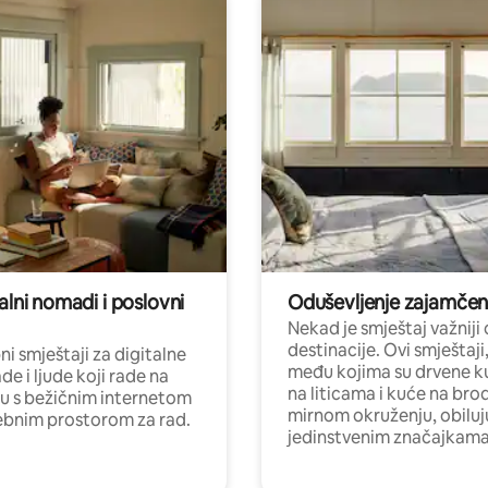
alni nomadi i poslovni
Oduševljenje zajamče
Nekad je smještaj važniji
destinacije. Ovi smještaji
i smještaji za digitalne
među kojima su drvene k
e i ljude koji rade na
na liticama i kuće na bro
nu s bežičnim internetom
mirnom okruženju, obiluj
ebnim prostorom za rad.
jedinstvenim značajkama