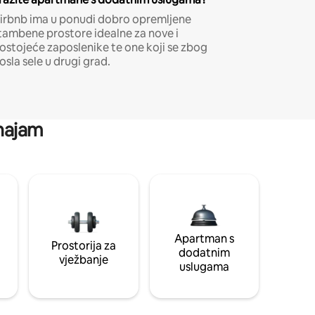
irbnb ima u ponudi dobro opremljene
tambene prostore idealne za nove i
ostojeće zaposlenike te one koji se zbog
osla sele u drugi grad.
 najam
Apartman s
Prostorija za
dodatnim
vježbanje
uslugama