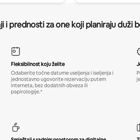
ji i prednosti za one koji planiraju duži 
Fleksibilnost koju želite
J
Odaberite točne datume useljenja i iseljenja i
P
jednostavno ugovorite rezervaciju putem
j
interneta, bez dodatnih obveza ili
papirologije.*
Smještaji s radnim prostorom za digitalne
T