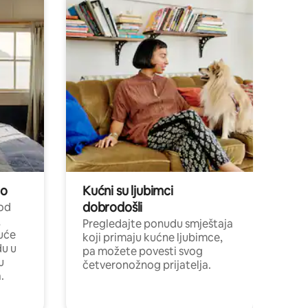
no
Kućni su ljubimci
dobrodošli
 od
,
Pregledajte ponudu smještaja
uće
koji primaju kućne ljubimce,
du u
pa možete povesti svog
u
četveronožnog prijatelja.
.