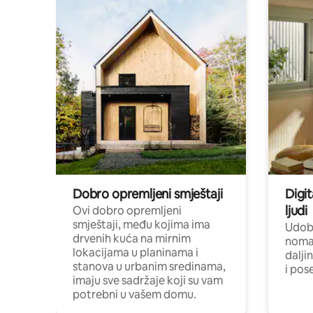
Dobro opremljeni smještaji
Digit
ljudi
Ovi dobro opremljeni
smještaji, među kojima ima
Udobn
drvenih kuća na mirnim
nomad
lokacijama u planinama i
dalji
stanova u urbanim sredinama,
i pos
imaju sve sadržaje koji su vam
potrebni u vašem domu.