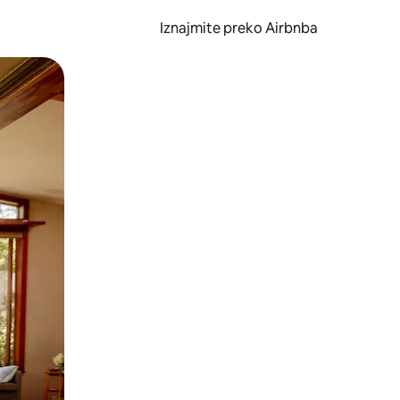
Iznajmite preko Airbnba
li prelaskom prstom po zaslonu.