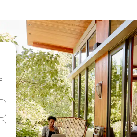
ao
dati koristeći se strelicama prema gore i prema dolje, kao i dodirom i