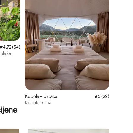
Prosječna ocjena: 4,72/5, recenzija: 54
4,72 (54)
 plaže.
Kupola – Urtaca
Prosječna ocjena: 5
5 (29)
Kupole mlina
ijene