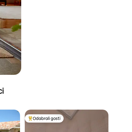
ci
Odabrali gosti
Među najviše rangiranima s oznakom „Odabrali gosti”