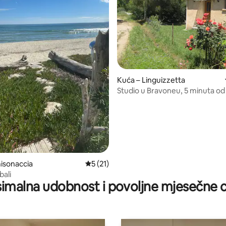
Kuća – Linguizzetta
Studio u Bravoneu, 5 minuta od
/5, recenzija: 11
isonaccia
Prosječna ocjena: 5/5, recenzija: 21
5 (21)
bali
imalna udobnost i povoljne mjesečne c