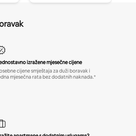
boravak
ednostavno izražene mjesečne cijene
osebne cijene smještaja za duži boravak i
edna mjesečna rata bez dodatnih naknada.*
ražite apartmane s dodatnim uslugama?