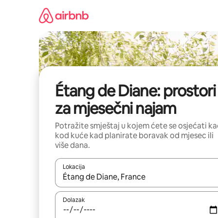
Prijeđi
na
sadržaj
Étang de Diane: prostori
za mjesečni najam
Potražite smještaj u kojem ćete se osjećati k
kod kuće kad planirate boravak od mjesec ili
više dana.
Lokacija
Kada budu dostupni rezultati, moći ćete ih pregle
Dolazak