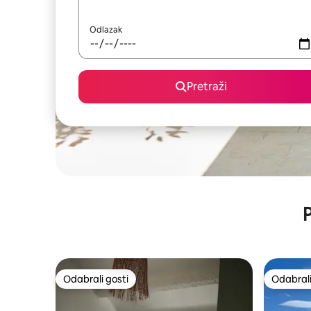
Odlazak
Pretraži
P
Odabrali gosti
Odabrali
Odabrali gosti
Odabrali