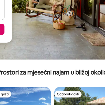
rostori za mjesečni najam u bližoj okoli
 gosti
Odabrali gosti
 gosti
Odabrali gosti