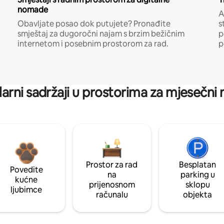
nomade
A
Obavljate posao dok putujete? Pronađite
s
smještaj za dugoročni najam s brzim bežičnim
p
internetom i posebnim prostorom za rad.
p
arni sadržaji u prostorima za mjesečni
Prostor za rad
Besplatan
Povedite
na
parking u
kućne
prijenosnom
sklopu
ljubimce
računalu
objekta