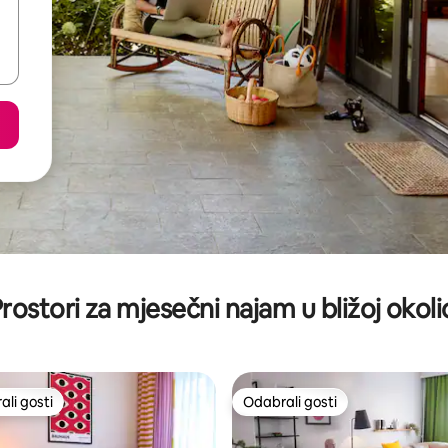
rostori za mjesečni najam u bližoj okoli
li gosti
Odabrali gosti
više rangiranima s oznakom „Odabrali gosti”
Odabrali gosti