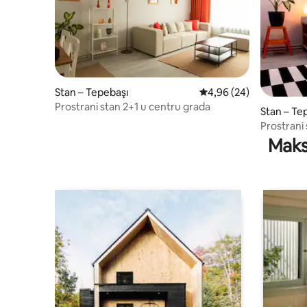
Stan – Tepebaşı
Prosječna ocjena: 4,96/
4,96 (24)
Prostrani stan 2+1 u centru grada
Stan – Te
Prostrani
Maks