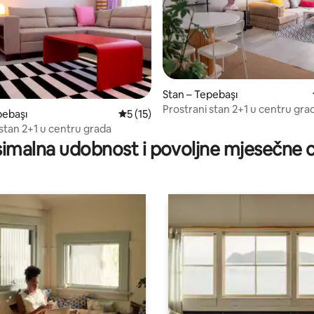
5, recenzija: 24
Stan – Tepebaşı
Prostrani stan 2+1 u centru gra
pebaşı
Prosječna ocjena: 5/5, recenzija: 15
5 (15)
 stan 2+1 u centru grada
imalna udobnost i povoljne mjesečne c