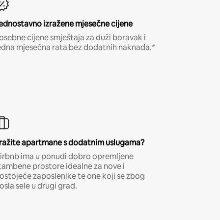
ednostavno izražene mjesečne cijene
osebne cijene smještaja za duži boravak i
edna mjesečna rata bez dodatnih naknada.*
ražite apartmane s dodatnim uslugama?
irbnb ima u ponudi dobro opremljene
tambene prostore idealne za nove i
ostojeće zaposlenike te one koji se zbog
osla sele u drugi grad.