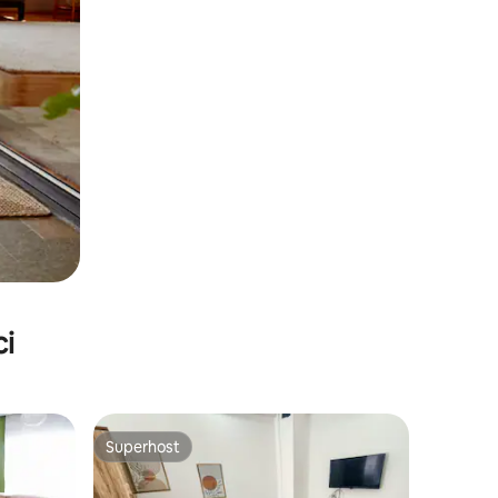
ci
Superhost
Superhost