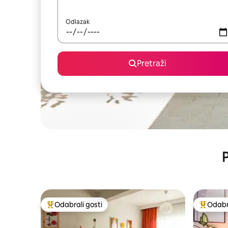
Odlazak
Pretraži
P
Odabrali gosti
Odabra
Među najviše rangiranima s oznakom „Odabrali gosti”
Među naj