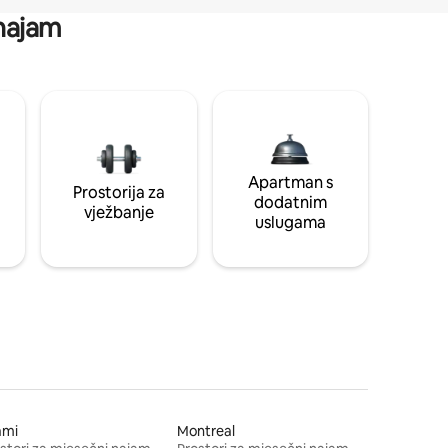
 najam
Apartman s
Prostorija za
dodatnim
vježbanje
uslugama
ami
Montreal