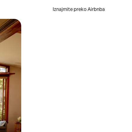
Iznajmite preko Airbnba
li prelaskom prstom po zaslonu.