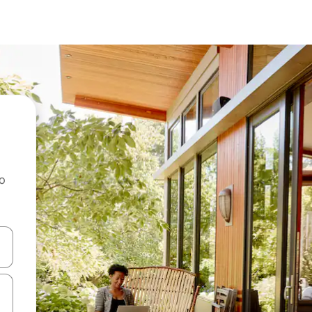
ao
dati koristeći se strelicama prema gore i prema dolje, kao i dodirom i