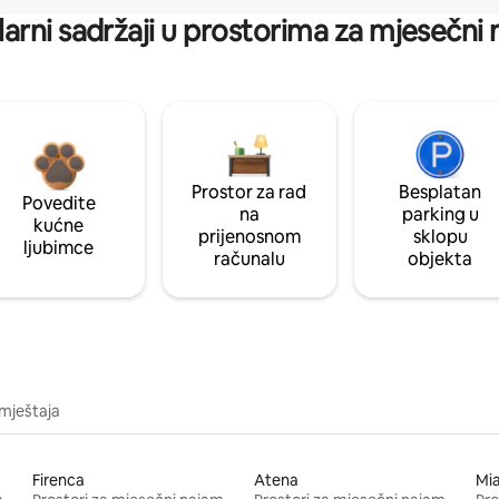
arni sadržaji u prostorima za mjesečni
Prostor za rad
Besplatan
Povedite
na
parking u
kućne
prijenosnom
sklopu
ljubimce
računalu
objekta
mještaja
Firenca
Atena
Mi