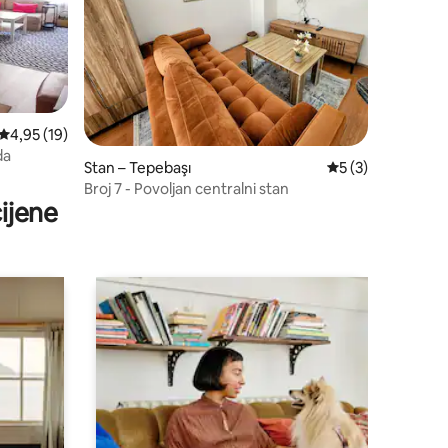
Prosječna ocjena: 4,95/5, recenzija: 19
4,95 (19)
da
Stan – Tepebaşı
Prosječna ocjena: 
5 (3)
Broj 7 - Povoljan centralni stan
ijene