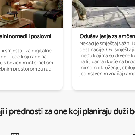
alni nomadi i poslovni
Oduševljenje zajamče
Nekad je smještaj važniji
destinacije. Ovi smještaji
i smještaji za digitalne
među kojima su drvene k
e i ljude koji rade na
na liticama i kuće na bro
nu s bežičnim internetom
mirnom okruženju, obiluj
ebnim prostorom za rad.
jedinstvenim značajkama
ji i prednosti za one koji planiraju duži 