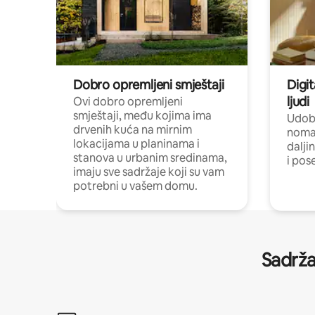
Dobro opremljeni smještaji
Digit
ljudi
Ovi dobro opremljeni
smještaji, među kojima ima
Udobn
drvenih kuća na mirnim
nomad
lokacijama u planinama i
dalji
stanova u urbanim sredinama,
i pos
imaju sve sadržaje koji su vam
potrebni u vašem domu.
Sadrža