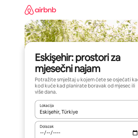
Prijeđi
na
sadržaj
Eskişehir: prostori za
mjesečni najam
Potražite smještaj u kojem ćete se osjećati k
kod kuće kad planirate boravak od mjesec ili
više dana.
Lokacija
Kada budu dostupni rezultati, moći ćete ih pregle
Dolazak