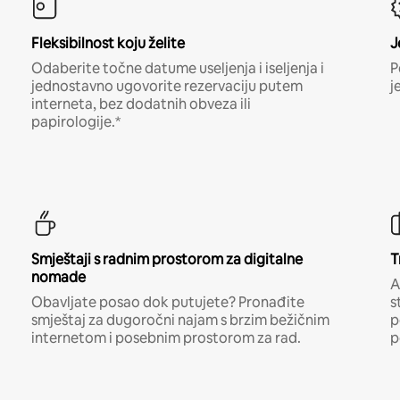
Fleksibilnost koju želite
J
Odaberite točne datume useljenja i iseljenja i
P
jednostavno ugovorite rezervaciju putem
j
interneta, bez dodatnih obveza ili
papirologije.*
Smještaji s radnim prostorom za digitalne
T
nomade
A
Obavljate posao dok putujete? Pronađite
s
smještaj za dugoročni najam s brzim bežičnim
p
internetom i posebnim prostorom za rad.
p