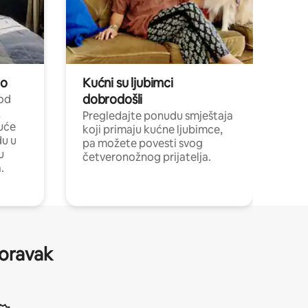
no
Kućni su ljubimci
dobrodošli
 od
,
Pregledajte ponudu smještaja
uće
koji primaju kućne ljubimce,
du u
pa možete povesti svog
u
četveronožnog prijatelja.
.
boravak