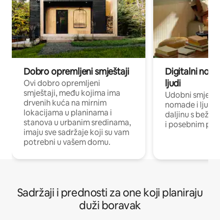
Dobro opremljeni smještaji
Digitalni noma
ljudi
Ovi dobro opremljeni
smještaji, među kojima ima
Udobni smještaj
drvenih kuća na mirnim
nomade i ljude 
lokacijama u planinama i
daljinu s bežič
stanova u urbanim sredinama,
i posebnim pro
imaju sve sadržaje koji su vam
potrebni u vašem domu.
Sadržaji i prednosti za one koji planiraju
duži boravak