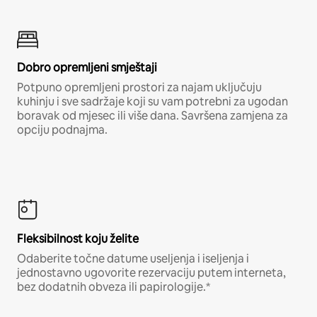
Dobro opremljeni smještaji
Potpuno opremljeni prostori za najam uključuju
kuhinju i sve sadržaje koji su vam potrebni za ugodan
boravak od mjesec ili više dana. Savršena zamjena za
opciju podnajma.
Fleksibilnost koju želite
Odaberite točne datume useljenja i iseljenja i
jednostavno ugovorite rezervaciju putem interneta,
bez dodatnih obveza ili papirologije.*