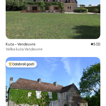
Kuća – Vendeuvre
Prosječna
5 (5)
Velika kuća Vendeuvre
Odabrali gosti
Među najviše rangiranima s oznakom „Odabrali gosti”