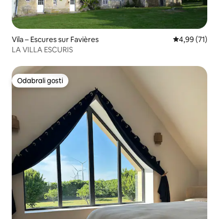
Vila – Escures sur Favières
Prosječna ocje
4,99 (71)
LA VILLA ESCURIS
Odabrali gosti
Odabrali gosti