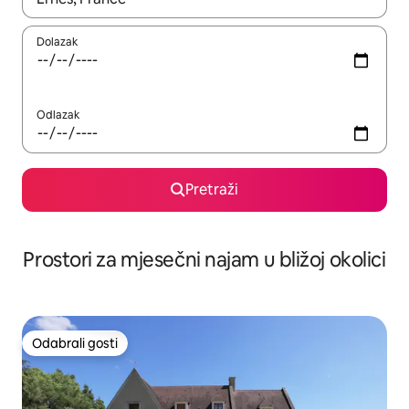
Dolazak
Odlazak
Pretraži
Prostori za mjesečni najam u bližoj okolici
Odabrali gosti
Odabrali gosti