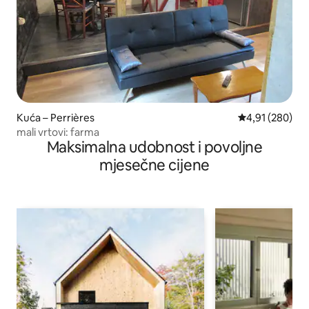
Kuća – Perrières
Prosječna ocjen
4,91 (280)
mali vrtovi: farma
Maksimalna udobnost i povoljne
mjesečne cijene