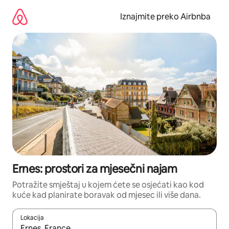
Prijeđi
na
Iznajmite preko Airbnba
sadržaj
Ernes: prostori za mjesečni najam
Potražite smještaj u kojem ćete se osjećati kao kod
kuće kad planirate boravak od mjesec ili više dana.
Lokacija
Kada budu dostupni rezultati, moći ćete ih pregledati koristeći