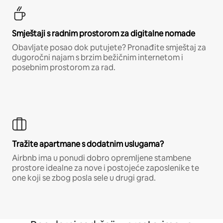
Smještaji s radnim prostorom za digitalne nomade
Obavljate posao dok putujete? Pronađite smještaj za
dugoročni najam s brzim bežičnim internetom i
posebnim prostorom za rad.
Tražite apartmane s dodatnim uslugama?
Airbnb ima u ponudi dobro opremljene stambene
prostore idealne za nove i postojeće zaposlenike te
one koji se zbog posla sele u drugi grad.