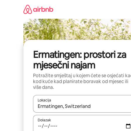
Prijeđi
na
sadržaj
Ermatingen: prostori za
mjesečni najam
Potražite smještaj u kojem ćete se osjećati k
kod kuće kad planirate boravak od mjesec ili
više dana.
Lokacija
Kada budu dostupni rezultati, moći ćete ih pregle
Dolazak