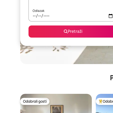
Odlazak
Pretraži
P
Odabrali gosti
Odabra
Odabrali gosti
Među naj