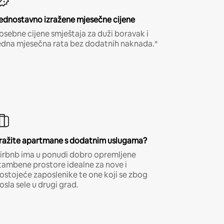
ednostavno izražene mjesečne cijene
osebne cijene smještaja za duži boravak i
edna mjesečna rata bez dodatnih naknada.*
ražite apartmane s dodatnim uslugama?
irbnb ima u ponudi dobro opremljene
tambene prostore idealne za nove i
ostojeće zaposlenike te one koji se zbog
osla sele u drugi grad.