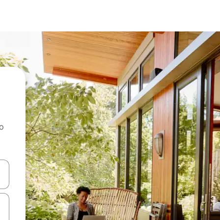
ao
dati koristeći se strelicama prema gore i prema dolje, kao i dodirom i