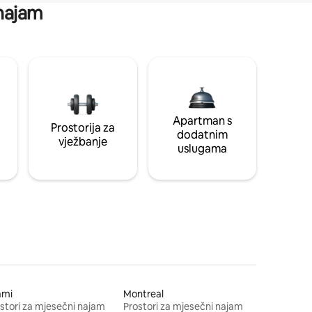
 najam
Apartman s
Prostorija za
dodatnim
vježbanje
uslugama
ami
Montreal
stori za mjesečni najam
Prostori za mjesečni najam