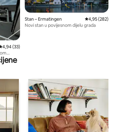
Stan – Ermatingen
Prosječna ocjena: 4,95/
4,95 (282)
Novi stan u povijesnom dijelu grada
Prosječna ocjena: 4,94/5, recenzija: 33
4,94 (33)
epom
ijene