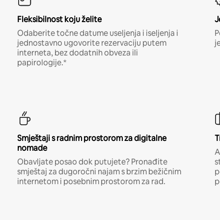
Fleksibilnost koju želite
J
Odaberite točne datume useljenja i iseljenja i
P
jednostavno ugovorite rezervaciju putem
j
interneta, bez dodatnih obveza ili
papirologije.*
Smještaji s radnim prostorom za digitalne
T
nomade
A
Obavljate posao dok putujete? Pronađite
s
smještaj za dugoročni najam s brzim bežičnim
p
internetom i posebnim prostorom za rad.
p