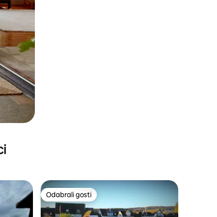
ci
Odabrali gosti
Odabrali gosti