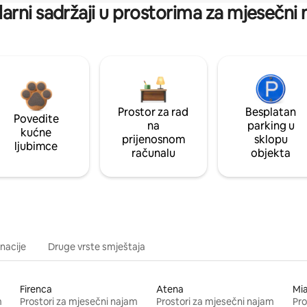
arni sadržaji u prostorima za mjesečni
Prostor za rad
Besplatan
Povedite
na
parking u
kućne
prijenosnom
sklopu
ljubimce
računalu
objekta
inacije
Druge vrste smještaja
Firenca
Atena
Mi
m
Prostori za mjesečni najam
Prostori za mjesečni najam
Pro