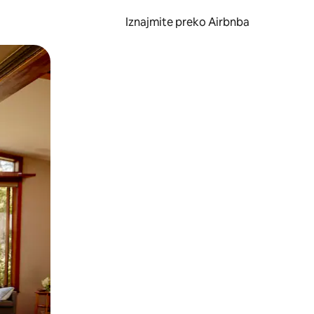
Iznajmite preko Airbnba
li prelaskom prstom po zaslonu.