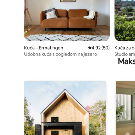
Kuća – Ermatingen
Prosječna ocjena: 4,92/
4,92 (50)
Kuća za 
n
Udobna kuća s pogledom na jezero
Studio am
Maks