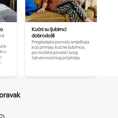
no
Kućni su ljubimci
dobrodošli
 od
,
Pregledajte ponudu smještaja
uće
koji primaju kućne ljubimce,
du u
pa možete povesti svog
u
četveronožnog prijatelja.
.
boravak