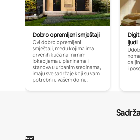
Dobro opremljeni smještaji
Digit
ljudi
Ovi dobro opremljeni
smještaji, među kojima ima
Udobn
drvenih kuća na mirnim
nomad
lokacijama u planinama i
dalji
stanova u urbanim sredinama,
i pos
imaju sve sadržaje koji su vam
potrebni u vašem domu.
Sadrža