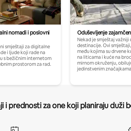
alni nomadi i poslovni
Oduševljenje zajamče
Nekad je smještaj važniji
destinacije. Ovi smještaji
i smještaji za digitalne
među kojima su drvene k
e i ljude koji rade na
na liticama i kuće na bro
nu s bežičnim internetom
mirnom okruženju, obiluj
ebnim prostorom za rad.
jedinstvenim značajkama
ji i prednosti za one koji planiraju duži 