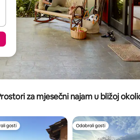
rostori za mjesečni najam u bližoj okoli
li gosti
Odabrali gosti
više rangiranima s oznakom „Odabrali gosti”
Odabrali gosti