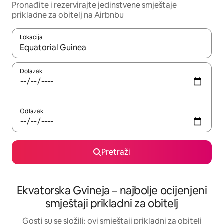
Pronađite i rezervirajte jedinstvene smještaje
prikladne za obitelj na Airbnbu
Lokacija
Kada budu dostupni rezultati, moći ćete ih pregledati koristeći
Dolazak
Odlazak
Pretraži
Ekvatorska Gvineja – najbolje ocijenjeni
smještaji prikladni za obitelj
Gosti su se složili: ovi smještaji prikladni za obitelj