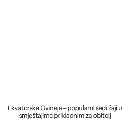
perilica rublja, sušilica i pribor za glačanje.
Hermanos • Zračna
VRHUNSKA lokacija: <10 min od 2
je savršen za obitelj
supermarketa i 2 izvrsna restorana
poslovne putnike, 
(možete pješice). Govorim španjolski,
osoba. Okruženo drvećem i mirnim
engleski i francuski kako bi vam sve bilo
ulicama. Idealna op
lakše. Čeka vas najbolji smještaj u Gvineji!
boravke u Bati.
Ekvatorska Gvineja – popularni sadržaji u
smještajima prikladnim za obitelj