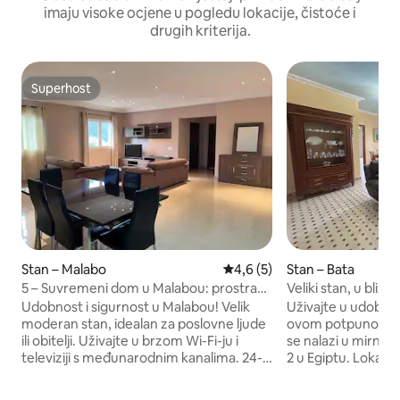
imaju visoke ocjene u pogledu lokacije, čistoće i
drugih kriterija.
Superhost
Superhost
Stan – Malabo
Prosječna ocjena: 4,6/5, rece
4,6 (5)
Stan – Bata
5 – Suvremeni dom u Malabou: prostran i
Veliki stan, u blizin
opremljen
Udobnost i sigurnost u Malabou! Velik
Uživajte u udobnos
moderan stan, idealan za poslovne ljude
ovom potpuno opr
ili obitelji. Uživajte u brzom Wi-Fi-ju i
se nalazi u mirnoj
televiziji s međunarodnim kanalima. 24-
2 u Egiptu. Lokacija
satno osiguranje i klima-uređaj u svim
• U blizini komplek
sobama. Potpuno opremljena kuhinja,
(15 min) •Superma