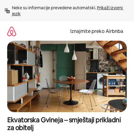
Prijeđi
Neke su informacije prevedene automatski. 
Prikaži izvorni 
na
jezik
sadržaj
Iznajmite preko Airbnba
Ekvatorska Gvineja – smještaji prikladni
za obitelj