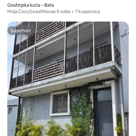
Gostinjska kuća – Bata
Moja CozyGuestHouse 6 soba + 7 kupaonica
Superhost
Superhost