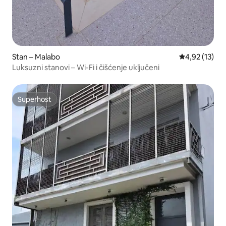
Stan – Malabo
Prosječna ocje
4,92 (13)
Luksuzni stanovi – Wi-Fi i čišćenje uključeni
Superhost
Superhost