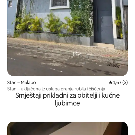
Stan – Malabo
Prosječna ocj
4,67 (3)
Stan – uključena je usluga pranja rublja i čišćenja
Smještaji prikladni za obitelji i kućne
ljubimce