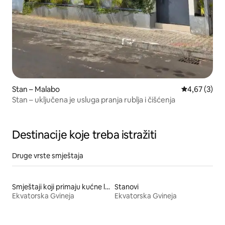
Stan – Malabo
Prosječna ocj
4,67 (3)
Stan – uključena je usluga pranja rublja i čišćenja
Destinacije koje treba istražiti
Druge vrste smještaja
Smještaji koji primaju kućne ljubimce
Stanovi
Ekvatorska Gvineja
Ekvatorska Gvineja