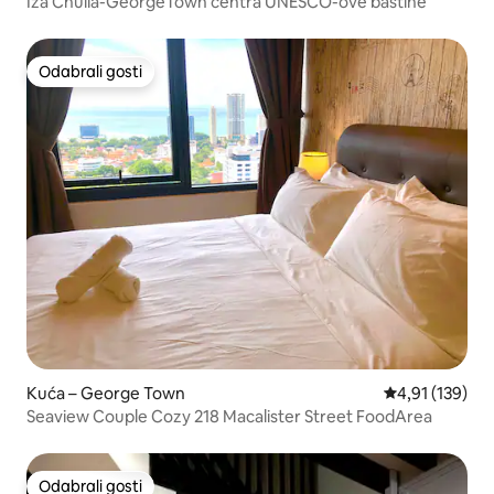
Iza Chulia-GeorgeTown centra UNESCO-ove baštine
Odabrali gosti
Odabrali gosti
Kuća – George Town
Prosječna ocjen
4,91 (139)
Seaview Couple Cozy 218 Macalister Street FoodArea
Odabrali gosti