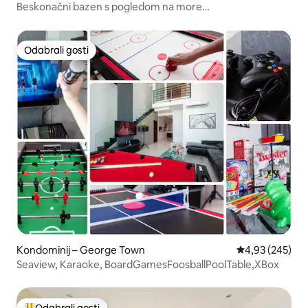
Beskonačni bazen s pogledom na more
•#Airport#QueensBay#SPICE#USM
Odabrali gosti
Odabrali gosti
Kondominij – George Town
Prosječna ocjen
4,93 (245)
Seaview, Karaoke, BoardGamesFoosballPoolTable,XBox