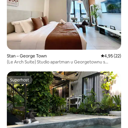
Stan – George Town
Prosječna ocje
4,95 (22)
{Le Arch Suite} Studio apartman u Georgetownu s
pogledom na Komtar
Superhost
Superhost