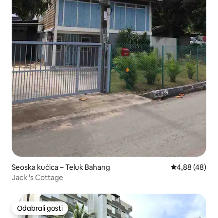
Seoska kućica – Teluk Bahang
Prosječna ocje
4,88 (48)
Jack 's Cottage
Odabrali gosti
Odabrali gosti