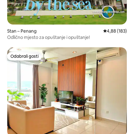
Stan – Penang
Prosječna ocjen
4,88 (183)
Odlično mjesto za opuštanje i opuštanje!
Odabrali gosti
Odabrali gosti