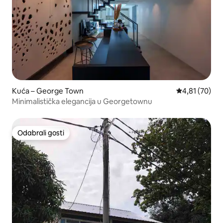
Kuća – George Town
Prosječna ocje
4,81 (70)
Minimalistička elegancija u Georgetownu
Odabrali gosti
Odabrali gosti