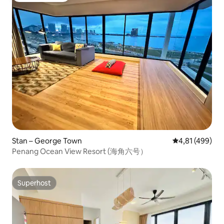
Stan – George Town
Prosječna ocjen
4,81 (499)
Penang Ocean View Resort (海角六号）
Superhost
Superhost