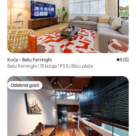
Kuća – Batu Ferringhi
Prosječna
5 (5)
Batu Ferringhi | 15 ležaja | PS 5 | Blizu plaže
Odabrali gosti
Odabrali gosti