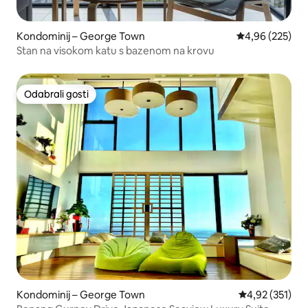
Kondominij – George Town
Prosječna ocjen
4,96 (225)
Stan na visokom katu s bazenom na krovu
Odabrali gosti
Odabrali gosti
Kondominij – George Town
Prosječna ocjen
4,92 (351)