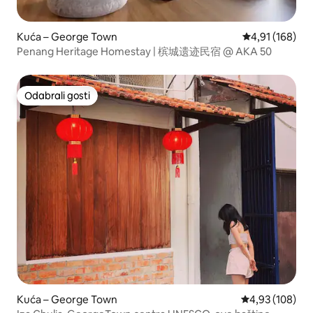
Kuća – George Town
Prosječna ocjen
4,91 (168)
Penang Heritage Homestay | 槟城遗迹民宿 @ AKA 50
Odabrali gosti
Odabrali gosti
Kuća – George Town
Prosječna ocjen
4,93 (108)