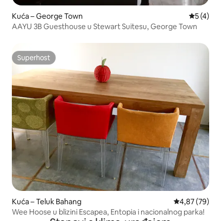
Kuća – George Town
Prosječna
5 (4)
AAYU 3B Guesthouse u Stewart Suitesu, George Town
Superhost
Superhost
Kuća – Teluk Bahang
Prosječna ocje
4,87 (79)
Wee Hoose u blizini Escapea, Entopia i nacionalnog parka!