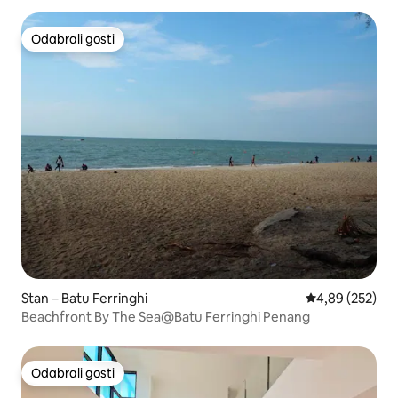
Odabrali gosti
Odabrali gosti
Stan – Batu Ferringhi
Prosječna ocjen
4,89 (252)
Beachfront By The Sea@Batu Ferringhi Penang
Odabrali gosti
Odabrali gosti