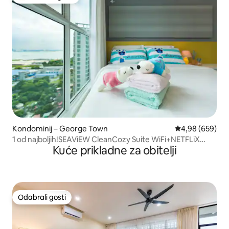
Među najviše rangiranima s oznakom „Odabrali gosti”
Kondominij – George Town
Prosječna ocjen
4,98 (659)
1 od najboljih!SEAViEW CleanCozy Suite WiFi+NETFLiX
Kuće prikladne za obitelji
Apartman s pogledom na more @ Anju Island
Odabrali gosti
Odabrali gosti