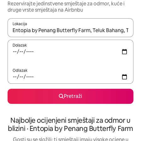
Rezervirajte jedinstvene smještaje za odmor, kuće i
druge vrste smještaja na Airbnbu
Lokacija
Kada budu dostupni rezultati, moći ćete ih pregledati koristeći
Dolazak
Odlazak
Pretraži
Najbolje ocijenjeni smještaji za odmor u
blizini · Entopia by Penang Butterfly Farm
Gosti su se složili: ti smještaji imaju visoke ocjene u