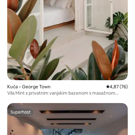
Kuća – George Town
Prosječna ocje
4,87 (76)
Vila Mint s privatnim vanjskim bazenom s masažnom
kadom
Superhost
Superhost