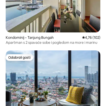
Kondominij – Tanjung Bungah
Prosječna ocjen
4,76 (102)
Apartman s 2 spavaće sobe i pogledom na more i marinu
Odabrali gosti
Odabrali gosti