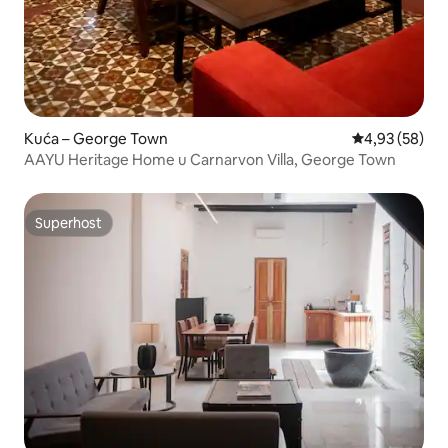
Kuća – George Town
Prosječna ocje
4,93 (58)
AAYU Heritage Home u Carnarvon Villa, George Town
Superhost
Superhost