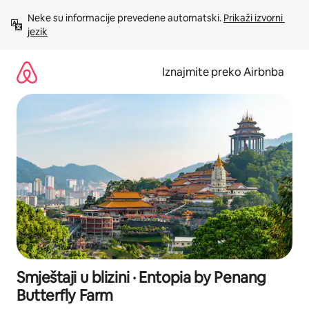
Prijeđi
Neke su informacije prevedene automatski. 
Prikaži izvorni 
na
jezik
sadržaj
Iznajmite preko Airbnba
Smještaji u blizini · Entopia by Penang
Butterfly Farm