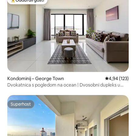
Odabrali gosti
Među najviše rangiranima s oznakom „Odabrali gosti”
Kondominij – George Town
Prosječna ocjen
4,94 (123)
Dvokatnica s pogledom na ocean | Dvosobni dupleks u
Sunrise Gurneyju
Superhost
Superhost