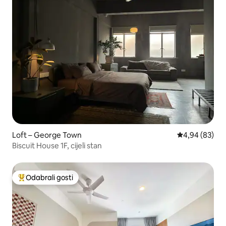
Loft – George Town
Prosječna ocje
4,94 (83)
Biscuit House 1F, cijeli stan
Odabrali gosti
Među najviše rangiranima s oznakom „Odabrali gosti”