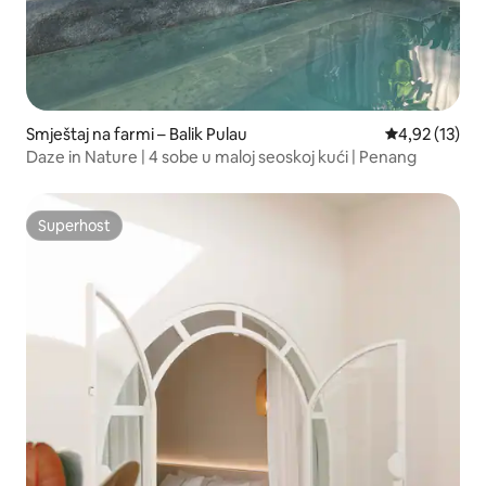
Smještaj na farmi – Balik Pulau
Prosječna ocje
4,92 (13)
Daze in Nature | 4 sobe u maloj seoskoj kući | Penang
Superhost
Superhost