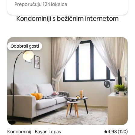
Preporučuju 124 lokalca
Kondominiji s bežičnim internetom
Odabrali gosti
Odabrali gosti
Kondominij – Bayan Lepas
Prosječna ocjen
4,98 (120)