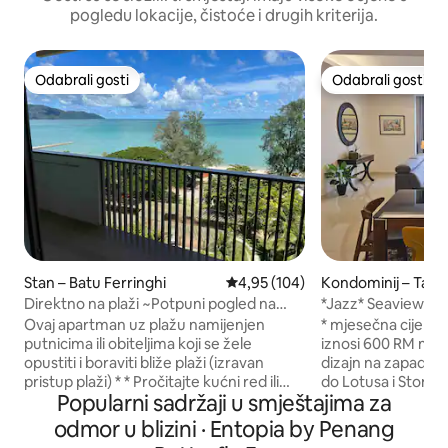
pogledu lokacije, čistoće i drugih kriterija.
Odabrali gosti
Odabrali gosti
Odabrali gosti
Odabrali gosti
Stan – Batu Ferringhi
Prosječna ocjena: 4,95/5, recenz
4,95 (104)
Kondominij – Tanj
g
Direktno na plaži ~Potpuni pogled na
*Jazz* Seaview Gu
more~ @ By The Sea B07
敌海景
Ovaj apartman uz plažu namijenjen
* mjesečna cijena
putnicima ili obiteljima koji se žele
iznosi 600 RM mjes
opustiti i boraviti bliže plaži (izravan
dizajn na zapadu i
pristup plaži) * * Pročitajte kućni red ili
do Lotusa i Stony H
Popularni sadržaji u smještajima za
pošaljite upit prije ugovaranja
Brza Wi-Fi veza * 5 minuta do Gurneya,
rezervacije. Maksimalno 6 osoba (
10 minuta do Geo
odmor u blizini · Entopia by Penang
uključujući djecu) * U krugu od 2 km
Gleneaglesa * veličanstven pogled NA