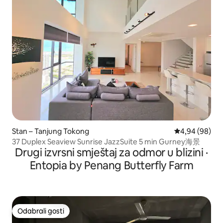
Stan – Tanjung Tokong
Prosječna ocje
4,94 (98)
37 Duplex Seaview Sunrise JazzSuite 5 min Gurney海景
Drugi izvrsni smještaj za odmor u blizini ·
Entopia by Penang Butterfly Farm
Odabrali gosti
Odabrali gosti