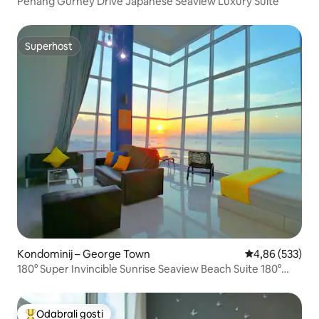
Penang Gurney Drive Japanese Seaview Luxury Suite
Superhost
Superhost
Kondominij – George Town
Prosječna ocjen
4,86 (533)
180° Super Invincible Sunrise Seaview Beach Suite 180°
Sunrise Seaview Duplex Lv17
Odabrali gosti