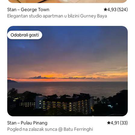
Stan – George Town
Prosječna ocjen
4,93 (524)
Elegantan studio apartman u blizini Gurney Baya
Odabrali gosti
Odabrali gosti
Stan – Pulau Pinang
Prosječna ocje
4,91 (33)
Pogled na zalazak sunca @ Batu Ferringhi