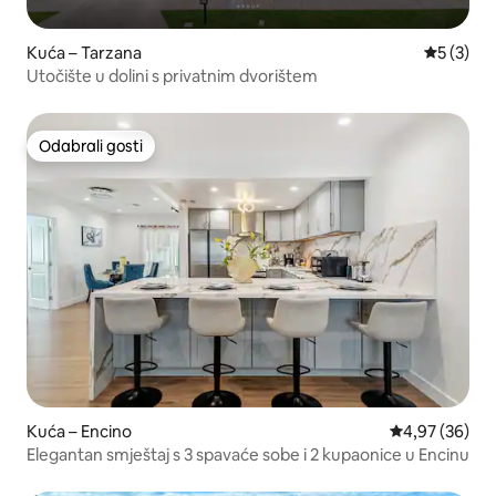
Kuća – Tarzana
Prosječna
5 (3)
Utočište u dolini s privatnim dvorištem
Odabrali gosti
Odabrali gosti
Kuća – Encino
Prosječna ocje
4,97 (36)
Elegantan smještaj s 3 spavaće sobe i 2 kupaonice u Encinu