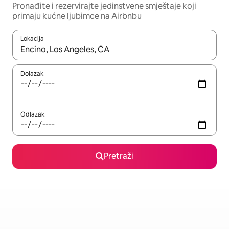
Pronađite i rezervirajte jedinstvene smještaje koji
primaju kućne ljubimce na Airbnbu
Lokacija
Kada budu dostupni rezultati, moći ćete ih pregledati koristeći
Dolazak
Odlazak
Pretraži