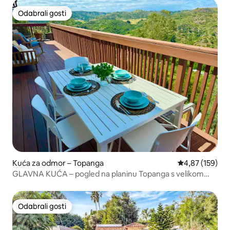
Odabrali gosti
Odabrali gosti
Kuća za odmor – Topanga
Prosječna ocjen
4,87 (159)
GLAVNA KUĆA – pogled na planinu Topanga s velikom
terasom
Odabrali gosti
Odabrali gosti