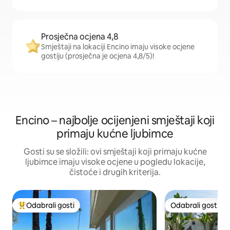
Prosječna ocjena 4,8
Smještaji na lokaciji Encino imaju visoke ocjene
gostiju (prosječna je ocjena 4,8/5)!
Encino – najbolje ocijenjeni smještaji koji
primaju kućne ljubimce
Gosti su se složili: ovi smještaji koji primaju kućne
ljubimce imaju visoke ocjene u pogledu lokacije,
čistoće i drugih kriterija.
Odabrali gosti
Odabrali gosti
Među najviše rangiranima s oznakom „Odabrali gosti”
Odabrali gosti