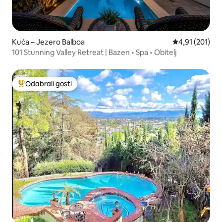
Kuća – Jezero Balboa
Prosječna ocjen
4,91 (201)
101 Stunning Valley Retreat | Bazen • Spa • Obitelj
Odabrali gosti
Među najviše rangiranima s oznakom „Odabrali gosti”