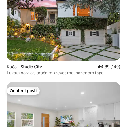
Kuća – Studio City
Prosječna ocjen
4,89 (140)
Luksuzna vila s bračnim krevetima, bazenom i spa
centrom
Odabrali gosti
Odabrali gosti