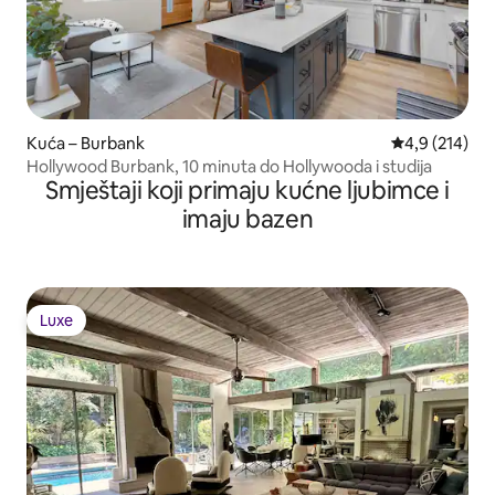
Kuća – Burbank
Prosječna ocje
4,9 (214)
Hollywood Burbank, 10 minuta do Hollywooda i studija
Smještaji koji primaju kućne ljubimce i
imaju bazen
Luxe
Luxe