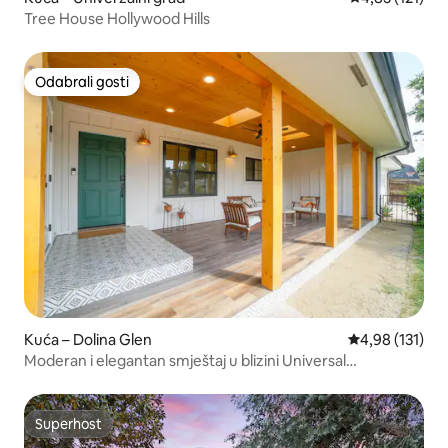
Tree House Hollywood Hills
Odabrali gosti
Odabrali gosti
Kuća – Dolina Glen
Prosječna ocjen
4,98 (131)
Moderan i elegantan smještaj u blizini Universal
Hollywooda
Superhost
Superhost