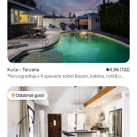
Kuća – Tarzana
Prosječna ocjen
4,96 (132)
*Novogradnja s 4 spavaće sobe! Bazen, kabina, roštilj u
najboljem dijelu LA-a!*
Odabrali gosti
Među najviše rangiranima s oznakom „Odabrali gosti”