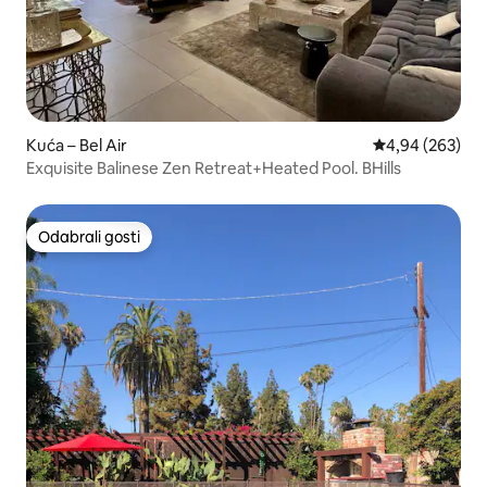
Kuća – Bel Air
Prosječna ocjen
4,94 (263)
Exquisite Balinese Zen Retreat+Heated Pool. BHills
Odabrali gosti
Odabrali gosti