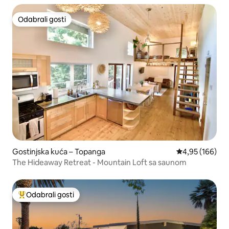
Odabrali gosti
Odabrali gosti
Gostinjska kuća – Topanga
Prosječna ocjen
4,95 (166)
The Hideaway Retreat - Mountain Loft sa saunom
Odabrali gosti
Među najviše rangiranima s oznakom „Odabrali gosti”