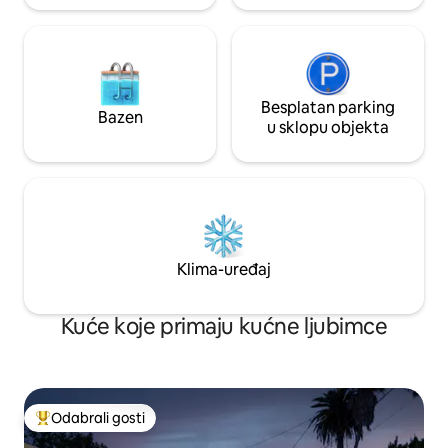
Besplatan parking
Bazen
u sklopu objekta
Klima-uređaj
Kuće koje primaju kućne ljubimce
Odabrali gosti
Među najviše rangiranima s oznakom „Odabrali gosti”