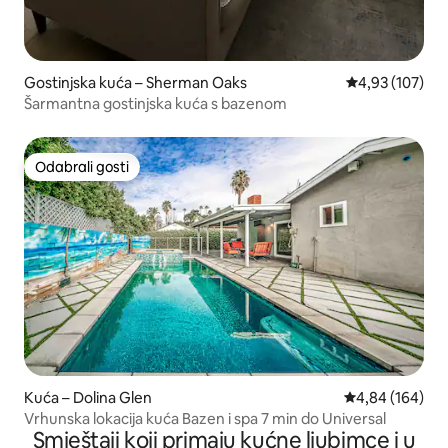
Gostinjska kuća – Sherman Oaks
Prosječna ocjen
4,93 (107)
Šarmantna gostinjska kuća s bazenom
Odabrali gosti
Odabrali gosti
Kuća – Dolina Glen
Prosječna ocjen
4,84 (164)
Vrhunska lokacija kuća Bazen i spa 7 min do Universal
Smještaji koji primaju kućne ljubimce i u