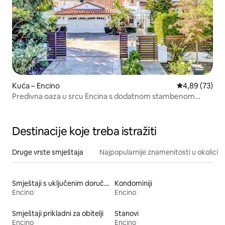
Kuća – Encino
Prosječna ocje
4,89 (73)
Predivna oaza u srcu Encina s dodatnom stambenom
jedinicom
Destinacije koje treba istražiti
Druge vrste smještaja
Najpopularnije znamenitosti u okolici
Smještaji s uključenim doručkom
Kondominiji
Encino
Encino
Smještaji prikladni za obitelji
Stanovi
Encino
Encino