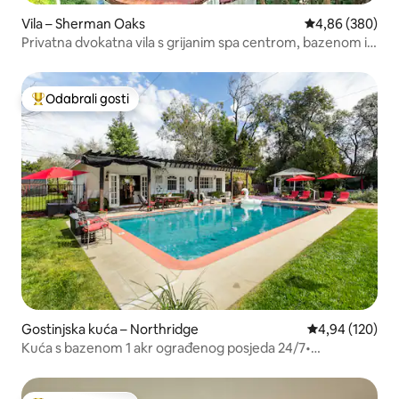
Vila – Sherman Oaks
Prosječna ocjen
4,86 (380)
Privatna dvokatna vila s grijanim spa centrom, bazenom i
pogledom
Odabrali gosti
Među najviše rangiranima s oznakom „Odabrali gosti”
Gostinjska kuća – Northridge
Prosječna ocjen
4,94 (120)
Kuća s bazenom 1 akr ograđenog posjeda 24/7•
Spa•Praonica