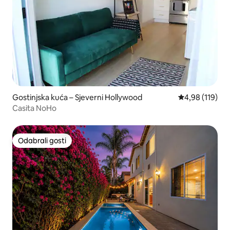
Gostinjska kuća – Sjeverni Hollywood
Prosječna ocjen
4,98 (119)
Casita NoHo
Odabrali gosti
Odabrali gosti