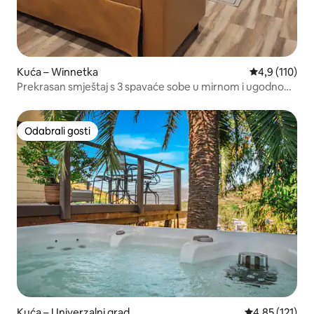
Kuća – Winnetka
Prosječna ocj
4,9 (110)
Prekrasan smještaj s 3 spavaće sobe u mirnom i ugodnom
okruženju
Odabrali gosti
Odabrali gosti
Kuća – Univerzalni grad
Prosječna ocje
4,85 (121)