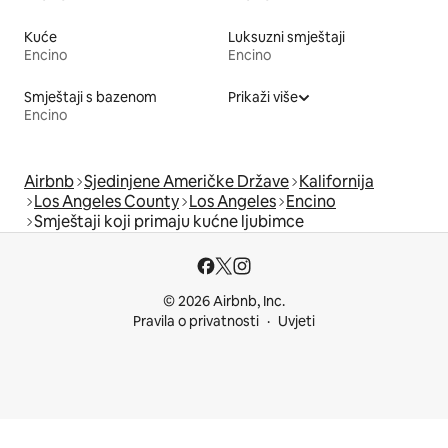
Kuće
Luksuzni smještaji
Encino
Encino
Smještaji s bazenom
Prikaži više
Encino
Airbnb
Sjedinjene Američke Države
Kalifornija
Los Angeles County
Los Angeles
Encino
Smještaji koji primaju kućne ljubimce
© 2026 Airbnb, Inc.
Pravila o privatnosti
Uvjeti