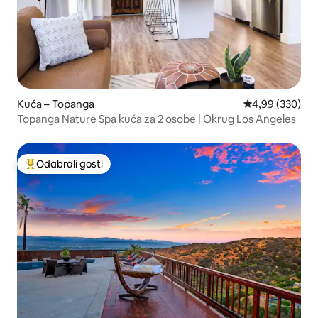
Kuća – Topanga
Prosječna ocjen
4,99 (330)
Topanga Nature Spa kuća za 2 osobe | Okrug Los Angeles
Odabrali gosti
Među najviše rangiranima s oznakom „Odabrali gosti”