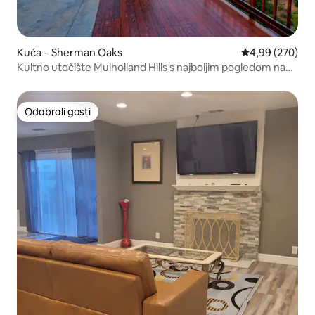
Kuća – Sherman Oaks
Prosječna ocjen
4,99 (270)
Kultno utočište Mulholland Hills s najboljim pogledom na
Los Angeles
Odabrali gosti
Odabrali gosti