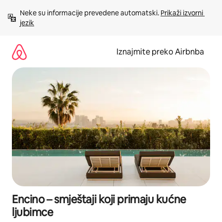
Prijeđi
Neke su informacije prevedene automatski. 
Prikaži izvorni 
na
jezik
sadržaj
Iznajmite preko Airbnba
Encino – smještaji koji primaju kućne
ljubimce