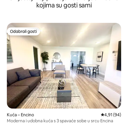
kojima su gosti sami
Odabrali gosti
Odabrali gosti
Kuća – Encino
Prosječna ocje
4,91 (94)
Moderna i udobna kuća s 3 spavaće sobe u srcu Encina