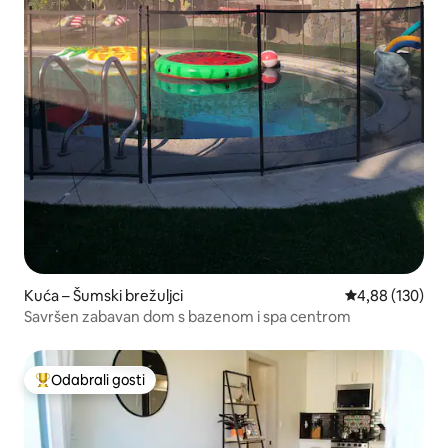
Kuća – Šumski brežuljci
Prosječna ocjen
4,88 (130)
Savršen zabavan dom s bazenom i spa centrom
Odabrali gosti
Među najviše rangiranima s oznakom „Odabrali gosti”