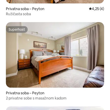
Privatna soba – Peyton
Prosječna oc
4,25 (4)
Ružičasta soba
Superhost
Superhost
Privatna soba – Peyton
2 privatne sobe s masažnom kadom