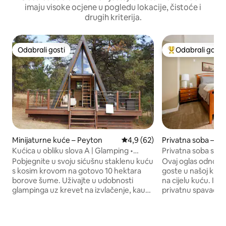
imaju visoke ocjene u pogledu lokacije, čistoće i
drugih kriterija.
Odabrali gosti
Odabrali gosti
Odabrali gosti
Među najviše ran
Minijaturne kuće – Peyton
Prosječna ocjena: 4,9/5, recenz
4,9 (62)
Privatna soba – P
Kućica u obliku slova A | Glamping •
Privatna soba s b
Masažna kada • Priroda
i gurmanskim dor
Pobjegnite u svoju sićušnu staklenu kuću
Ovaj oglas odnosi 
s kosim krovom na gotovo 10 hektara
goste u našoj kući 
borove šume. Uživajte u udobnosti
na cijelu kuću. Imat
glampinga uz krevet na izvlačenje, kauč
privatnu spavaću s
na izvlačenje, Starlink Wi-Fi, masažnu
futonom) s priva
kadu, roštilj i projektor za filmske večeri.
Uživajte u zajedn
Ogromni prednji prozori pružaju vam
svijetlom, otvor