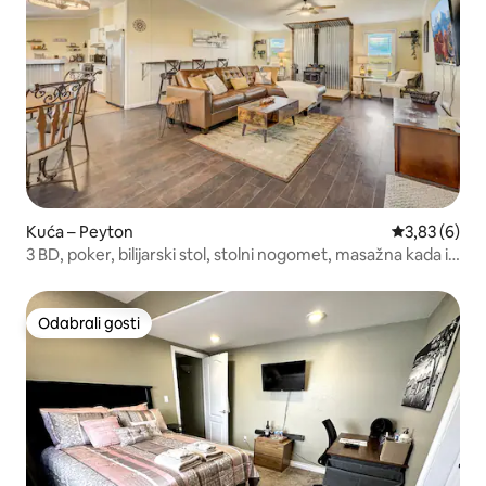
Kuća – Peyton
Prosječna ocj
3,83 (6)
3 BD, poker, bilijarski stol, stolni nogomet, masažna kada i
još mnogo toga!
Odabrali gosti
Odabrali gosti