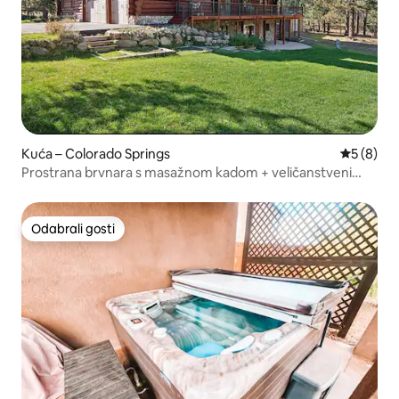
Kuća – Colorado Springs
Prosječna
5 (8)
Prostrana brvnara s masažnom kadom + veličanstveni
vanjski prostor
Odabrali gosti
Odabrali gosti