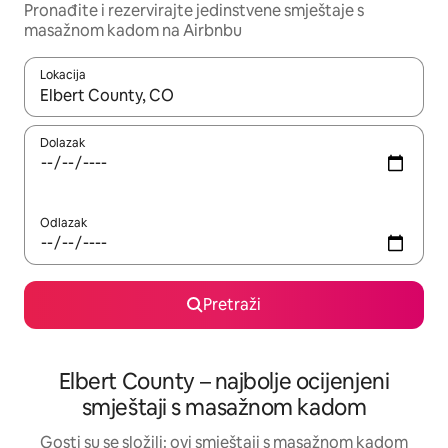
Pronađite i rezervirajte jedinstvene smještaje s
masažnom kadom na Airbnbu
Lokacija
Kada budu dostupni rezultati, moći ćete ih pregledati koristeći
Dolazak
Odlazak
Pretraži
Elbert County – najbolje ocijenjeni
smještaji s masažnom kadom
Gosti su se složili: ovi smještaji s masažnom kadom