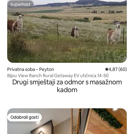
Superhost
Superhost
Privatna soba – Peyton
Prosječna ocje
4,87 (60)
Bijou View Ranch Rural Getaway EV utičnica 14-50
Drugi smještaji za odmor s masažnom
kadom
Odabrali gosti
Odabrali gosti