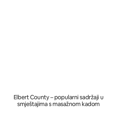
miran pogled na šumu i zvjezdano nebo.
boravku, potpuno 
Istražite smještaj, igrajte se na
europskom salonu
otvorenom ili se opustite pored ognjišta.
teretani i masažnoj
Kupaonica se nalazi oko 45 metara
pogledom na golf 
zapadno od kuće s kosim krovom,
doručak je uključe
između kampera i drvene kuće.
moguće. Smještaj 
Očekujte svjež zrak, divlje životinje i
centra grada, a iz
nekoliko prijateljski raspoloženih kukaca.
prekrasan pogled 
Elbert County – popularni sadržaji u
smještajima s masažnom kadom