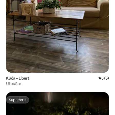
Kuća – Elbert
Prosječna
5 (5)
Utočište
Superhost
Superhost