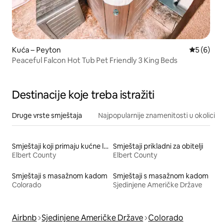
Kuća – Peyton
Prosječna
5 (6)
Peaceful Falcon Hot Tub Pet Friendly 3 King Beds
Destinacije koje treba istražiti
Druge vrste smještaja
Najpopularnije znamenitosti u okolici
Smještaji koji primaju kućne ljubimce
Smještaji prikladni za obitelji
Elbert County
Elbert County
Smještaji s masažnom kadom
Smještaji s masažnom kadom
Colorado
Sjedinjene Američke Države
Airbnb
Sjedinjene Američke Države
Colorado