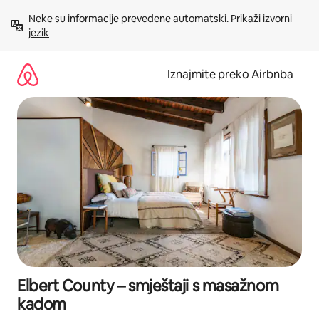
Prijeđi
Neke su informacije prevedene automatski. 
Prikaži izvorni 
na
jezik
sadržaj
Iznajmite preko Airbnba
Elbert County – smještaji s masažnom
kadom