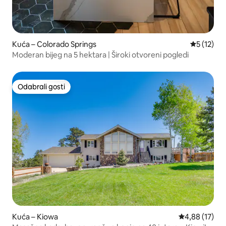
Kuća – Colorado Springs
Prosječna 
5 (12)
Moderan bijeg na 5 hektara | Široki otvoreni pogledi
Odabrali gosti
Odabrali gosti
Kuća – Kiowa
Prosječna ocje
4,88 (17)