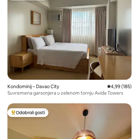
Kondominij – Davao City
Prosječna ocjen
4,99 (185)
Suvremena garsonjera u zelenom tornju Avida Towers
Odabrali gosti
Među najviše rangiranima s oznakom „Odabrali gosti”