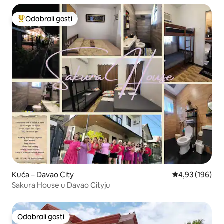
Odabrali gosti
Među najviše rangiranima s oznakom „Odabrali gosti”
Kuća – Davao City
Prosječna ocjen
4,93 (196)
Sakura House u Davao Cityju
Odabrali gosti
Odabrali gosti