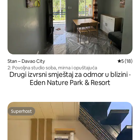
Stan – Davao City
Prosječna 
5 (18)
2: Povoljna studio soba, mirna i opuštajuća
Drugi izvrsni smještaj za odmor u blizini ·
Eden Nature Park & Resort
Superhost
Superhost