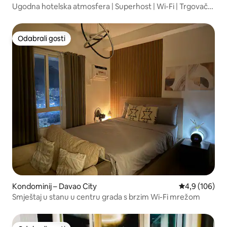
Ugodna hotelska atmosfera | Superhost | Wi-Fi | Trgovački
centar Abreeza
Odabrali gosti
Odabrali gosti
Kondominij – Davao City
Prosječna ocje
4,9 (106)
Smještaj u stanu u centru grada s brzim Wi-Fi mrežom