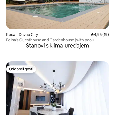
Kuća – Davao City
Prosječna ocje
4,95 (19)
Felisa's Guesthouse and Gardenhouse (with pool)
Stanovi s klima-uređajem
Odabrali gosti
Odabrali gosti