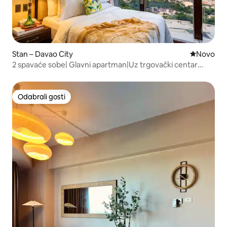
Stan – Davao City
Novi smješ
Novo
2 spavaće sobe| Glavni apartman|Uz trgovački centar
|Pogled na Samal|Za 5 osoba
Odabrali gosti
Odabrali gosti