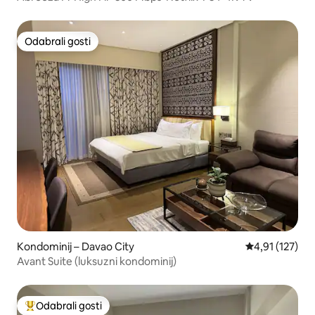
Odabrali gosti
Odabrali gosti
Kondominij – Davao City
Prosječna ocje
4,91 (127)
Avant Suite (luksuzni kondominij)
Odabrali gosti
Među najviše rangiranima s oznakom „Odabrali gosti”