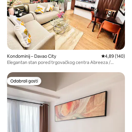
Kondominij – Davao City
Prosječna ocjen
4,89 (140)
Elegantan stan pored trgovačkog centra Abreeza /
Samostalni dolazak
Odabrali gosti
Odabrali gosti