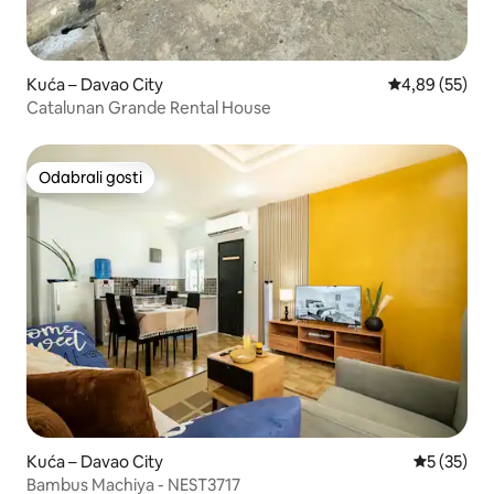
Kuća – Davao City
Prosječna ocje
4,89 (55)
Catalunan Grande Rental House
Odabrali gosti
Odabrali gosti
Kuća – Davao City
Prosječna 
5 (35)
Bambus Machiya - NEST3717