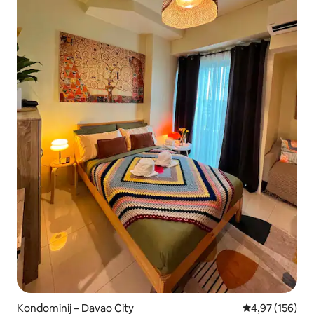
Kondominij – Davao City
Prosječna ocjen
4,97 (156)