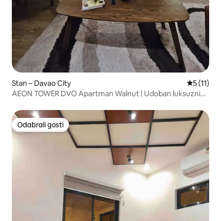
Stan – Davao City
Prosječna 
5 (11)
AEON TOWER DVO Apartman Walnut | Udoban luksuzni
stan
Odabrali gosti
Odabrali gosti