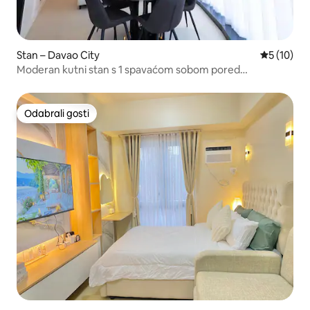
Stan – Davao City
Prosječna 
5 (10)
Moderan kutni stan s 1 spavaćom sobom pored
trgovačkog centra | centar grada
Odabrali gosti
Odabrali gosti