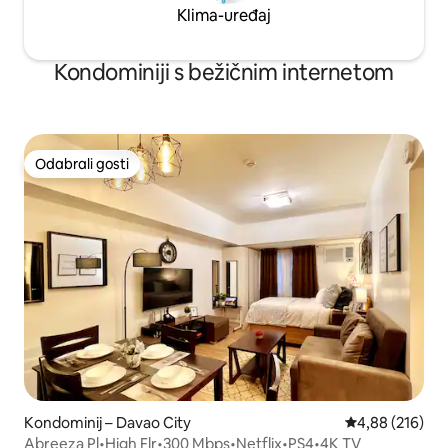
Klima-uređaj
Kondominiji s bežičnim internetom
Odabrali gosti
Odabrali gosti
Kondominij – Davao City
Prosječna ocjen
4,88 (216)
Abreeza Pl•High Flr•300 Mbps•Netflix•PS4•4K TV