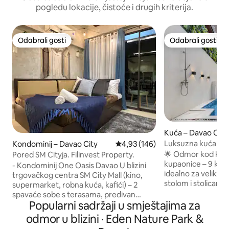
pogledu lokacije, čistoće i drugih kriterija.
Odabrali gosti
Odabrali gosti
Odabrali gosti
Odabrali gosti
Kuća – Davao City
Luksuzna kuća s 
Kondominij – Davao City
Prosječna ocjena: 4,93/5, recenz
4,93 (146)
okupljanja
🌟 Odmor kod kuće
Pored SM Cityja. Filinvest Property.
kupaonice – 9 krev
- Kondominij One Oasis Davao U blizini
idealno za velike 
trgovačkog centra SM City Mall (kino,
stolom i stolicama 
supermarket, robna kuća, kafići) – 2
sustav 100 s Netfl
spavaće sobe s terasama, predivan
Karaoke s 2 mikrofo
Popularni sadržaji u smještajima za
pogled. – 1 bračni krevet (širine 150 – 179
4 – 1 igrača ✅ Brzi 
cm), 1 bračni krevet (širine 135 – 149 cm)
odmor u blizini · Eden Nature Park &
YouTubeom ✅ Potpuno opremljena
– Na zahtjev je dostupno do 1 dodatnog