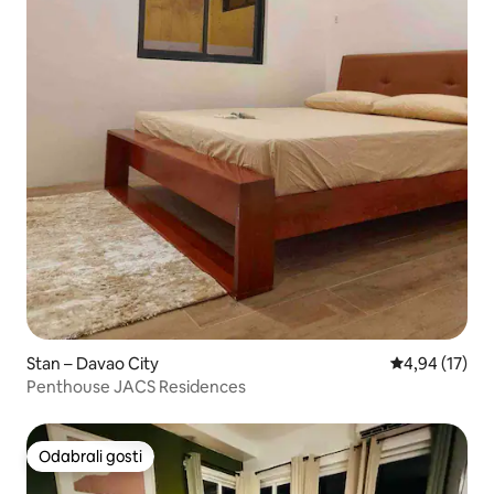
Stan – Davao City
Prosječna ocje
4,94 (17)
Penthouse JACS Residences
Odabrali gosti
Odabrali gosti