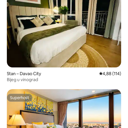
Stan – Davao City
Prosječna ocjen
4,88 (114)
Bijeg u vinograd
Superhost
Superhost