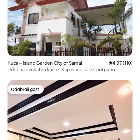
Kuća – Island Garden City of Samal
Prosječna ocjen
4,97 (110)
Udobna dvokatna kuća s 3 spavaće sobe, potpuno
namještena / Wi-Fi
Odabrali gosti
Odabrali gosti