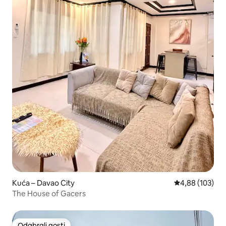
Kuća – Davao City
Prosječna ocjen
4,88 (103)
The House of Gacers
Odabrali gosti