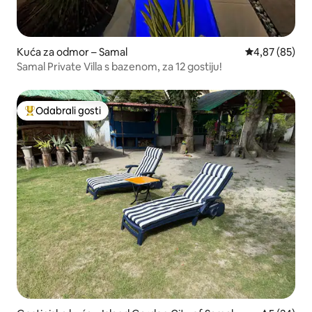
Kuća za odmor – Samal
Prosječna ocje
4,87 (85)
Samal Private Villa s bazenom, za 12 gostiju!
Odabrali gosti
Među najviše rangiranima s oznakom „Odabrali gosti”