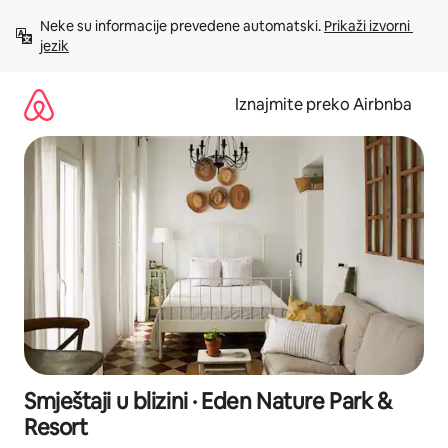
Prijeđi
Neke su informacije prevedene automatski. 
Prikaži izvorni 
na
jezik
sadržaj
Iznajmite preko Airbnba
Smještaji u blizini · Eden Nature Park &
Resort