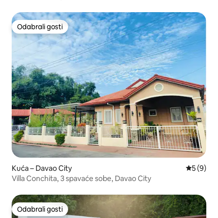
Odabrali gosti
Odabrali gosti
Kuća – Davao City
Prosječna
5 (9)
Villa Conchita, 3 spavaće sobe, Davao City
Odabrali gosti
Odabrali gosti