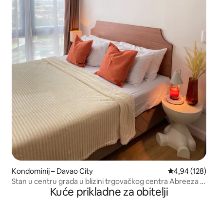
Kondominij – Davao City
Prosječna ocjen
4,94 (128)
Stan u centru grada u blizini trgovačkog centra Abreeza s
Kuće prikladne za obitelji
pogledom na grad