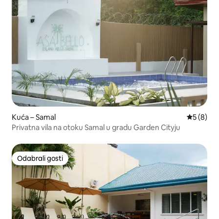
Kuća – Samal
Prosječna
5 (8)
Privatna vila na otoku Samal u gradu Garden Cityju
Odabrali gosti
Odabrali gosti