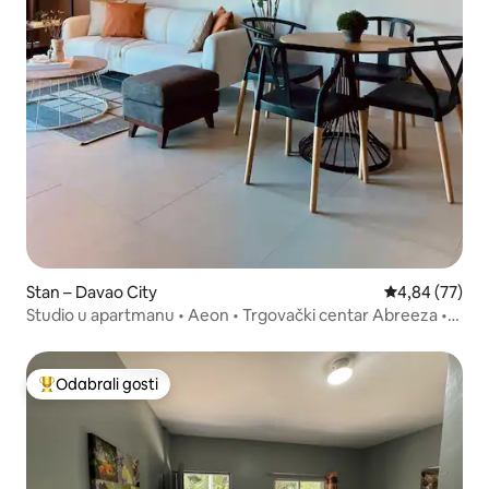
Stan – Davao City
Prosječna ocje
4,84 (77)
Studio u apartmanu • Aeon • Trgovački centar Abreeza •
100 Mbps
Odabrali gosti
Među najviše rangiranima s oznakom „Odabrali gosti”