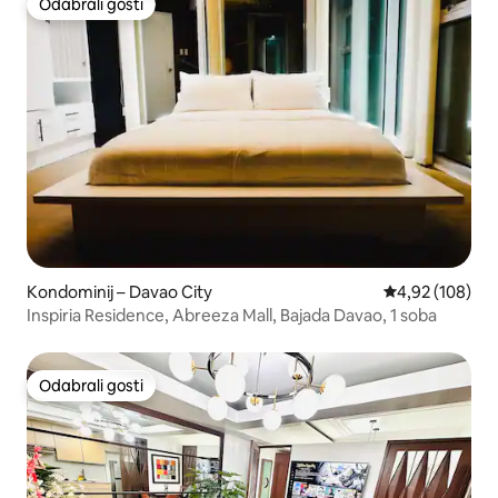
Odabrali gosti
Odabrali gosti
Kondominij – Davao City
Prosječna ocjen
4,92 (108)
Inspiria Residence, Abreeza Mall, Bajada Davao, 1 soba
Odabrali gosti
Odabrali gosti