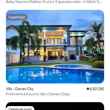
Balay Navona Matina | Kuća s 3 spavaće sobe • U blizini SM
Davao
Superhost
Superhost
Vila – Davao City
Prosječna ocje
4,92 (26)
Prekrasna luksuzna vila u Davao Cityju
Odabrali gosti