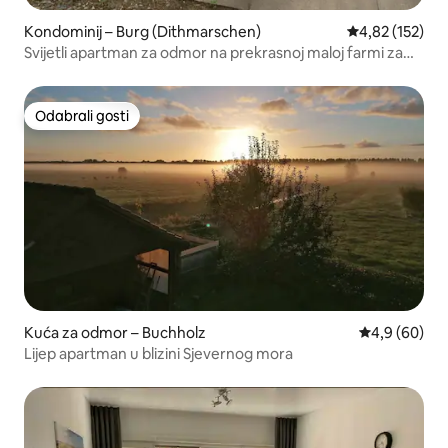
Kondominij – Burg (Dithmarschen)
Prosječna ocjen
4,82 (152)
Svijetli apartman za odmor na prekrasnoj maloj farmi za
odmor
Odabrali gosti
Odabrali gosti
Kuća za odmor – Buchholz
Prosječna ocj
4,9 (60)
Lijep apartman u blizini Sjevernog mora