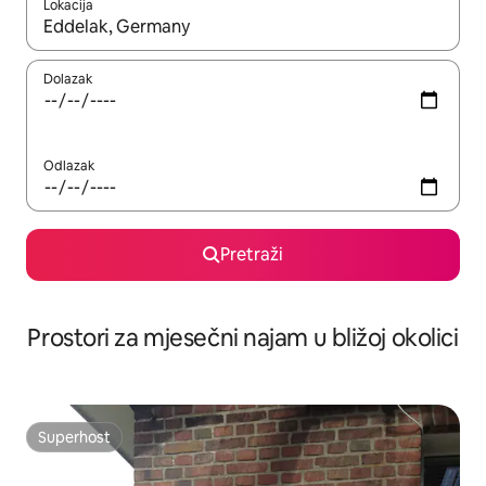
Lokacija
Kada budu dostupni rezultati, moći ćete ih pregledati koristeći
Dolazak
Odlazak
Pretraži
Prostori za mjesečni najam u bližoj okolici
Superhost
Superhost