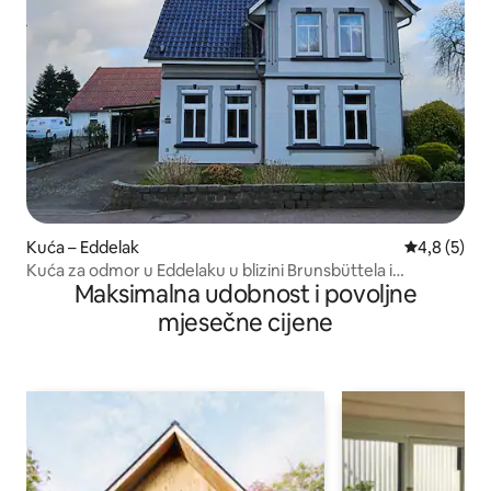
Kuća – Eddelak
Prosječna o
4,8 (5)
Kuća za odmor u Eddelaku u blizini Brunsbüttela i
Maksimalna udobnost i povoljne
Sjevernog mora
mjesečne cijene