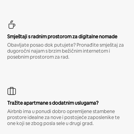
Smještaji s radnim prostorom za digitalne nomade
Obavljate posao dok putujete? Pronađite smještaj za
dugoročni najam s brzim bežičnim internetom i
posebnim prostorom za rad.
Tražite apartmane s dodatnim uslugama?
Airbnb ima u ponudi dobro opremljene stambene
prostore idealne za nove i postojeće zaposlenike te
one koji se zbog posla sele u drugi grad.