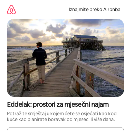
Prijeđi
na
Iznajmite preko Airbnba
sadržaj
Eddelak: prostori za mjesečni najam
Potražite smještaj u kojem ćete se osjećati kao kod
kuće kad planirate boravak od mjesec ili više dana.