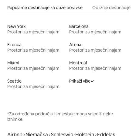
Popularne destinacije za duže boravke
Obližnje destinacije
New York
Barcelona
Prostori za mjesečni najam
Prostori za mjesečni najam
Firenca
Atena
Prostori za mjesečni najam
Prostori za mjesečni najam
Miami
Montreal
Prostori za mjesečni najam
Prostori za mjesečni najam
Seattle
Prikaži više
Prostori za mjesečni najam
*Za određena područja i smještaje mogu vrijediti neke
iznimke.
Airbnb
Njemačka
Schleswig-Holstein
Eddelak