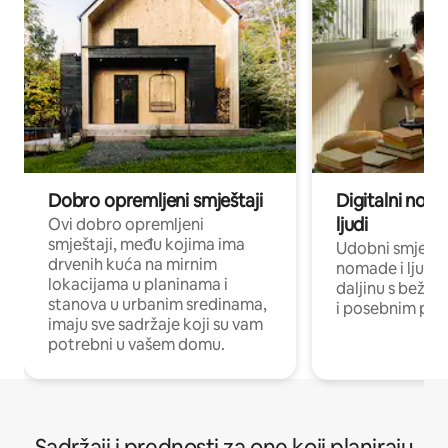
Dobro opremljeni smještaji
Digitalni noma
ljudi
Ovi dobro opremljeni
smještaji, među kojima ima
Udobni smještaj
drvenih kuća na mirnim
nomade i ljude 
lokacijama u planinama i
daljinu s bežič
stanova u urbanim sredinama,
i posebnim pro
imaju sve sadržaje koji su vam
potrebni u vašem domu.
Sadržaji i prednosti za one koji planiraju