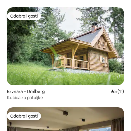
Odabrali gosti
Odabrali gosti
Brvnara – Umlberg
Prosječna 
5 (11)
Kućica za patuljke
Odabrali gosti
Odabrali gosti