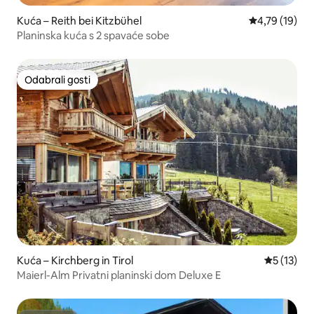
Kuća – Reith bei Kitzbühel
Prosječna ocje
4,79 (19)
Planinska kuća s 2 spavaće sobe
Odabrali gosti
Odabrali gosti
Kuća – Kirchberg in Tirol
Prosječna 
5 (13)
Maierl-Alm Privatni planinski dom Deluxe E