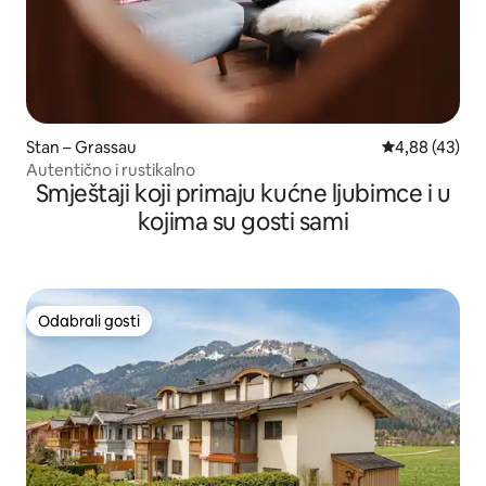
Stan – Grassau
Prosječna ocje
4,88 (43)
Autentično i rustikalno
Smještaji koji primaju kućne ljubimce i u
kojima su gosti sami
Odabrali gosti
Odabrali gosti