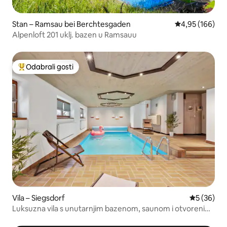
Stan – Ramsau bei Berchtesgaden
Prosječna ocjen
4,95 (166)
Alpenloft 201 uklj. bazen u Ramsauu
Odabrali gosti
Među najviše rangiranima s oznakom „Odabrali gosti”
Vila – Siegsdorf
Prosječna o
5 (36)
Luksuzna vila s unutarnjim bazenom, saunom i otvorenim
kaminom