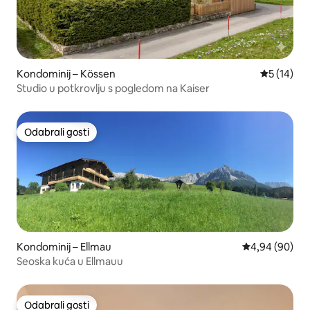
Kondominij – Kössen
Prosječna 
5 (14)
Studio u potkrovlju s pogledom na Kaiser
Odabrali gosti
Odabrali gosti
Kondominij – Ellmau
Prosječna ocje
4,94 (90)
Seoska kuća u Ellmauu
Odabrali gosti