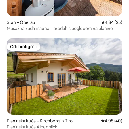
Stan – Oberau
Prosječna ocje
4,84 (25)
Masažna kada i sauna – predah s pogledom na planine
Odabrali gosti
Odabrali gosti
Planinska kuća – Kirchberg in Tirol
Prosječna ocje
4,98 (40)
Planinska kuća Alpenblick