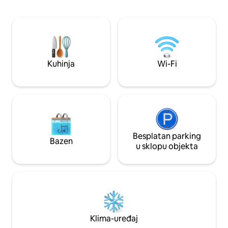
2,60 €, od prosinca 2026. 3,90 € po
osunčani balkon 
odrasloj osobi, djeca do 15 godina
jugoistoku s fant
besplatno. Završno čišćenje 200,00 €
planine. Sauna u podrumu poziva vas da
Besplatne kartice za kupanje u
se opustite nakon
Walchseeju! Fotografije su objavljene u
pješačenju ili skijan
dnevniku „Servus” i „Land Lust”, a u
epizodi „Neuland” planinski liječnik
Kuhinja
Wi-Fi
Besplatan parking
Bazen
u sklopu objekta
Klima-uređaj