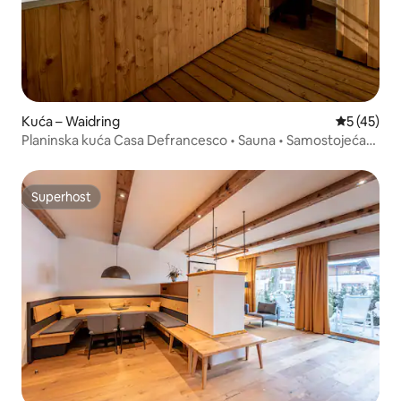
Kuća – Waidring
Prosječna 
5 (45)
Planinska kuća Casa Defrancesco • Sauna • Samostojeća
kada
Superhost
Superhost