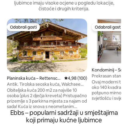
ljubimce imaju visoke ocjene u pogledu lokacije,
čistoće i drugih kriterija.
Odabrali gosti
Odabrali gosti
Odabrali gosti
Odabrali gosti
Kondominij – Schl
Prekrasan stan s p
Planinska kuća – Rettensch
Prosječna ocjena: 4,98/5, recenzi
4,98 (100)
saunom
Ovaj moderni tros
öss
Antik. Tirolska seoska kuća, Walchsee
oko 140 kvadratnih
Kaiserwinkl
Obiteljska kuća 200 m2 za najviše 10
potpuno mirnoj lok
osoba (plus 2 dječja kreveta) Pristupačno
svjetlošću i svijet
prizemlje s 3 parkirna mjesta za najam od
impresioniraju svo
sada! Kuća iz snova s neometanim
namještajem. Tri 
Ebbs – popularni sadržaji u smještajima
pogledom na planine Kaiser, daleko od
zadovoljavaju najv
masovnog turizma! Cijena po psu po
koji primaju kućne ljubimce
udobnog boravka. K
danu 10,00 €, kartica za goste 2025.
potpuno opremljena. Posebno