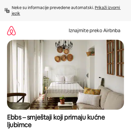
Prijeđi
Neke su informacije prevedene automatski. 
Prikaži izvorni 
na
jezik
sadržaj
Iznajmite preko Airbnba
Ebbs – smještaji koji primaju kućne
ljubimce