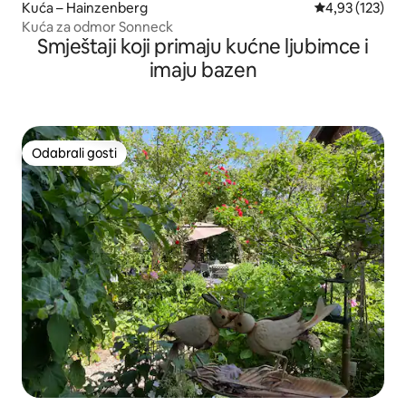
Kuća – Hainzenberg
Prosječna ocjen
4,93 (123)
Kuća za odmor Sonneck
Smještaji koji primaju kućne ljubimce i
imaju bazen
Odabrali gosti
Odabrali gosti