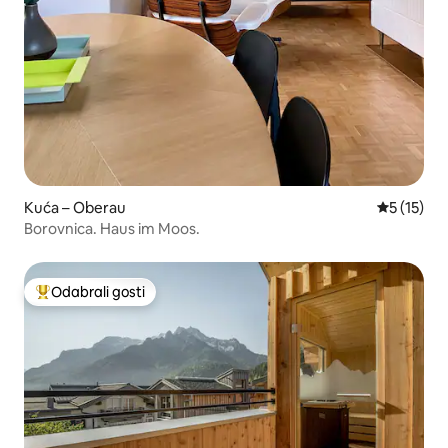
Kuća – Oberau
Prosječna 
5 (15)
Borovnica. Haus im Moos.
Odabrali gosti
Među najviše rangiranima s oznakom „Odabrali gosti”