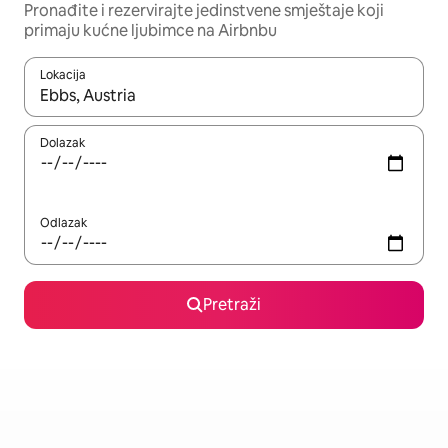
Pronađite i rezervirajte jedinstvene smještaje koji
primaju kućne ljubimce na Airbnbu
Lokacija
Kada budu dostupni rezultati, moći ćete ih pregledati koristeći
Dolazak
Odlazak
Pretraži