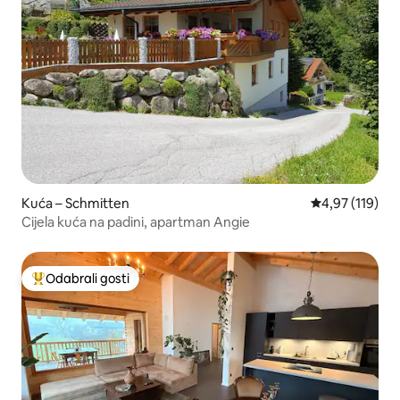
Kuća – Schmitten
Prosječna ocjen
4,97 (119)
Cijela kuća na padini, apartman Angie
Odabrali gosti
Među najviše rangiranima s oznakom „Odabrali gosti”