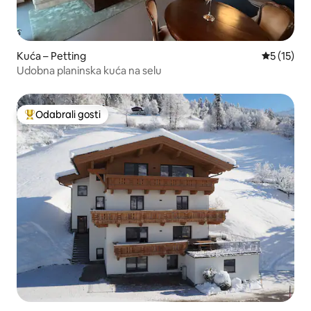
Kuća – Petting
Prosječna 
5 (15)
Udobna planinska kuća na selu
Odabrali gosti
Među najviše rangiranima s oznakom „Odabrali gosti”