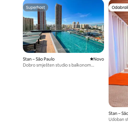
Superhost
Odabrali
Superhost
Odabrali
Stan – São Paulo
Novi smještaj
Novo
Dobro smješten studio s balkonom
SIG1110
Stan – Sã
Udoban s
željeznica