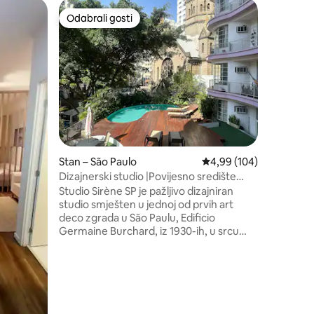
Stan – Sã
Odabrali gosti
Odabral
nakom „Odabrali gosti”
Odabrali gosti
Odabral
Stay Alto
pogledo
Estúdio 
arquitetu
Loft com
ar condic
completa,
uma belí
onde pode
e curtir uma
toda est
Stan – São Paulo
Prosječna ocjena: 4,99/
4,99 (104)
Acesse o
Reserve 
Dizajnerski studio |Povijesno središte
Proporci
|Zgrada u stilu Art Deco
Studio Sirène SP je pažljivo dizajniran
hospedag
studio smješten u jednoj od prvih art
deco zgrada u São Paulu, Edificio
Germaine Burchard, iz 1930-ih, u srcu
povijesnog centra. Svijetlo i dobro
osmišljeno. Mjesto za lagana jutra i blage
noći.Klima-uređaj, brzi Wi-Fi, pametni
televizor i potpuno opremljena kuhinja.
Zgrada nudi uslugu conciergea 0 – 24,
pristup putem tehnologije