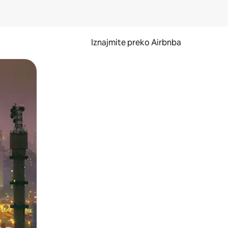
Iznajmite preko Airbnba
li prelaskom prstom po zaslonu.