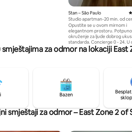
premljenu osnovnim priborom,
uhanje (1 usta), mikrovalnu
Stan – São Paulo
P
minibar.
Studio apartman-20 min. od ce
SP/250m od stanice podzemne
Opustite se u ovom mirnom i
željeznice V.Matilde
elegantnom prostoru. Potpuno
okruženje za ljude dobrog ukusa
standarda. Concierge 0 - 24. U 
u smještajima za odmor na lokaciji East
nalazi potpuno opremljena tere
blizini tržnice, pekare, restoran
ljekarne i policijske postaje. Ka
bilo što praktičnije, u studiju im
minibar koji možete konzumirat
nadoplatu putem Pix sustava. 
od poznatog trga Toco. 20 min
podzemnom željeznicom od ce
Besplat
Paula i 10 minuta od stadiona N
i
Bazen
sklo
Química Arena.
jni smještaji za odmor – East Zone 2 of