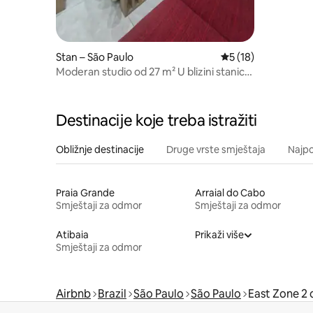
Stan – São Paulo
Prosječna ocjena: 5
5 (18)
Moderan studio od 27 m² U blizini stanice
podzemne željeznice Vila Matilde
Destinacije koje treba istražiti
Obližnje destinacije
Druge vrste smještaja
Najpo
Praia Grande
Arraial do Cabo
Smještaji za odmor
Smještaji za odmor
Atibaia
Prikaži više
Smještaji za odmor
Airbnb
Brazil
São Paulo
São Paulo
East Zone 2 