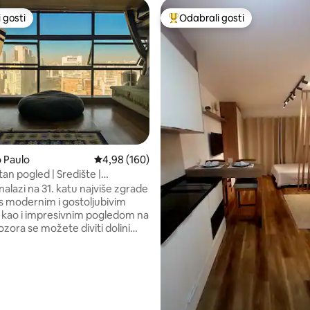
 gosti
Odabrali gosti
 gosti
Među najviše rangiranima s oz
, recenzija: 284
o Paulo
Prosječna ocjena: 4,98/5, recenzija: 160
4,98 (160)
an pogled | Središte |
i studio | 31. kat
nalazi na 31. katu najviše zgrade
 s modernim i gostoljubivim
 kao i impresivnim pogledom na
ozora se možete diviti dolini
ú, povijesnoj jezgri, antenama
ta: jedan od najljepših krajolika u
azi
 i moguće je pješačkim putem
vnih atrakcija u centru. Ima
aj, TV od 55inča s aplikacijama,