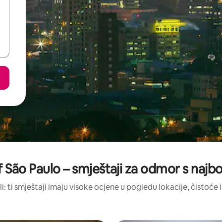
f São Paulo – smještaji za odmor s najb
li: ti smještaji imaju visoke ocjene u pogledu lokacije, čistoće i