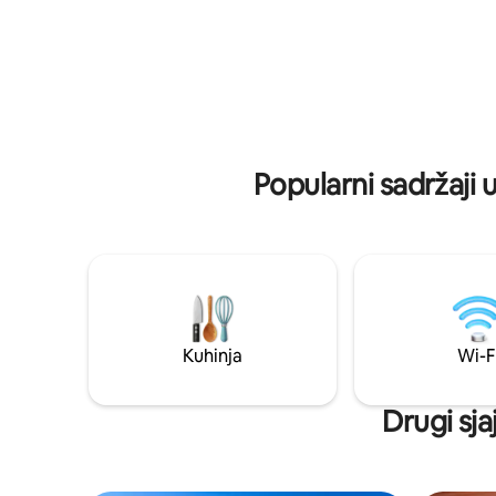
obitelji koje traže udobnost, praktičnost i
kuhinju o
jedan od najboljih pogleda u gradu.
ploču za k
pećnicu i 
Popularni sadržaji 
Kuhinja
Wi-F
Drugi sja