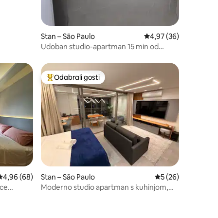
Stan – São Paulo
Prosječna ocjena: 4,97
4,97 (36)
Udoban studio-apartman 15 min od
centra i 2 min od podzemne željeznice
Odabrali gosti
Među najviše rangiranima s oznakom „Odabrali gosti”
Prosječna ocjena: 4,96/5, recenzija: 68
4,96 (68)
Stan – São Paulo
Prosječna ocjena: 5
5 (26)
ice
Moderno studio apartman s kuhinjom,
TV-om od 75" i Wi-Fi mrežom