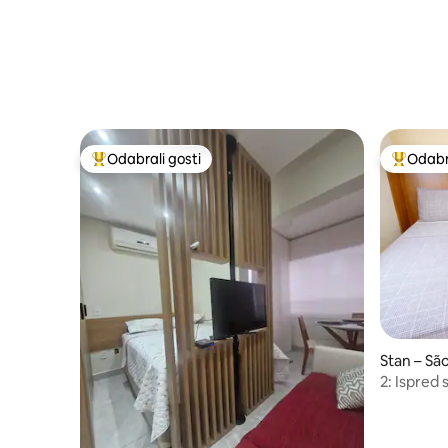
Odabrali gosti
Odabra
Među najviše rangiranima s oznakom „Odabrali gosti”
Među naj
Stan – Sã
2: Ispred
Arena Cor