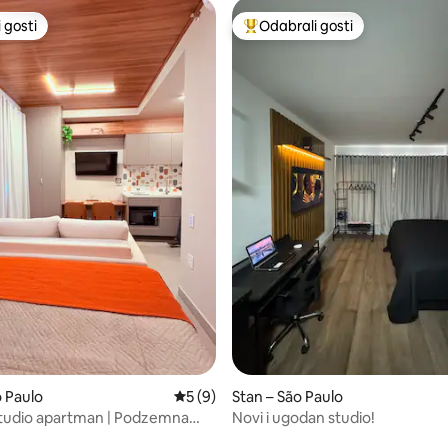
 gosti
Odabrali gosti
 gosti
Među najviše rangiranima s oz
o Paulo
Prosječna ocjena: 5/5, recenzija: 9
5 (9)
Stan – São Paulo
tudio apartman | Podzemna
Novi i ugodan studio!
 Penha i trgovački centar