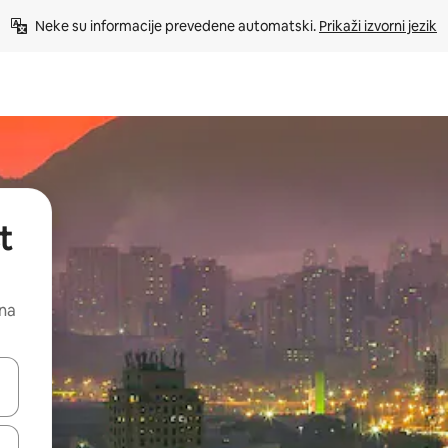
Neke su informacije prevedene automatski. 
Prikaži izvorni jezik
t
 na
dati koristeći se strelicama prema gore i prema dolje, kao i dodirom i