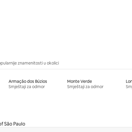
/5, recenzija: 18
pularnije znamenitosti u okolici
Armação dos Búzios
Monte Verde
Lon
Smještaji za odmor
Smještaji za odmor
Smj
of São Paulo