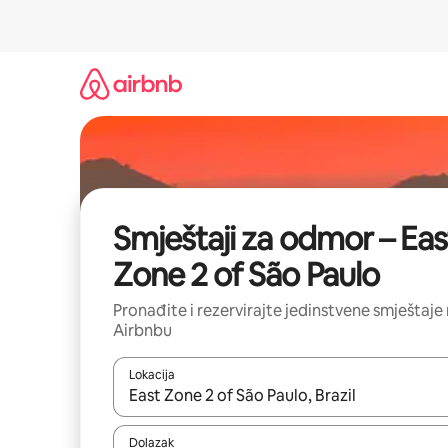
Prijeđi
na
sadržaj
Smještaji za odmor – Eas
Zone 2 of São Paulo
Pronađite i rezervirajte jedinstvene smještaje
Airbnbu
Lokacija
Kada budu dostupni rezultati, moći ćete ih pregle
Dolazak