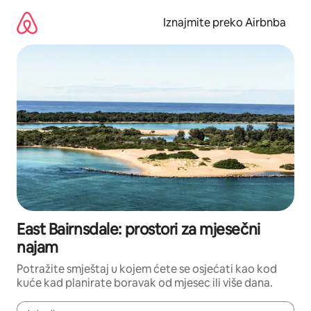
Prijeđi
na
Iznajmite preko Airbnba
sadržaj
East Bairnsdale: prostori za mjesečni
najam
Potražite smještaj u kojem ćete se osjećati kao kod
kuće kad planirate boravak od mjesec ili više dana.