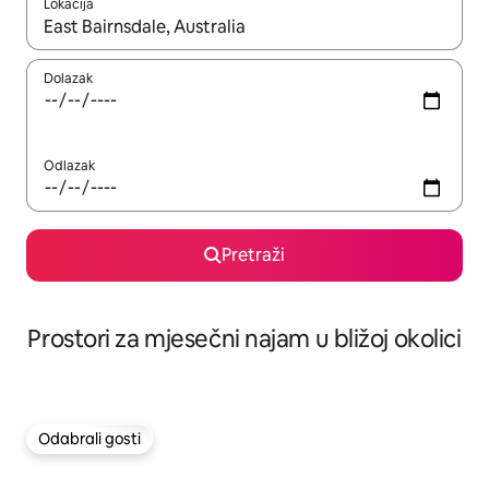
Lokacija
Kada budu dostupni rezultati, moći ćete ih pregledati koristeći
Dolazak
Odlazak
Pretraži
Prostori za mjesečni najam u bližoj okolici
Odabrali gosti
Odabrali gosti