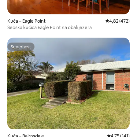
Kuća – Eagle Point
Prosječna ocjen
4,82 (472)
Seoska kućica Eagle Point na obali jezera
Superhost
Superhost
Kuća – Bairnsdale
Prosječna ocje
4,75 (141)