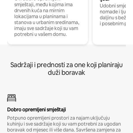
smještaji, među kojima ima
Udobni smještaj
drvenih kuća na mirnim
nomade i ljude 
lokacijama u planinama i
daljinu s bežič
stanova u urbanim sredinama,
i posebnim pro
imaju sve sadržaje koji su vam
potrebni u vašem domu.
Sadržaji i prednosti za one koji planiraju
duži boravak
Dobro opremljeni smještaji
Potpuno opremljeni prostori za najam uključuju
kuhinju i sve sadržaje koji su vam potrebni za ugodan
boravak od mjesec ili više dana. Savršena zamjena za