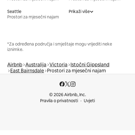
Seattle
Prikaži više
Prostori za mjesečni najam
*Za određena područja i smještaje mogu vrijediti neke
iznimke.
Airbnb
Australija
Victoria
Istočni Gippsland
East Bairnsdale
Prostori za mjesečni najam
© 2026 Airbnb, Inc.
Pravila o privatnosti
Uvjeti