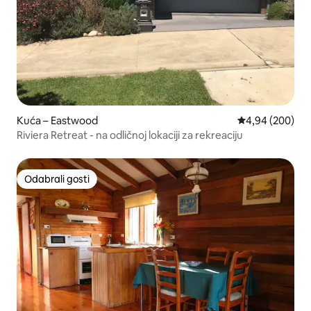
Kuća – Eastwood
Prosječna ocjen
4,94 (200)
Riviera Retreat - na odličnoj lokaciji za rekreaciju
Odabrali gosti
Odabrali gosti