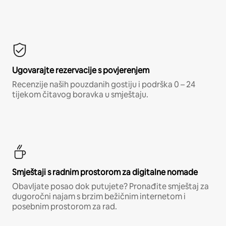
Ugovarajte rezervacije s povjerenjem
Recenzije naših pouzdanih gostiju i podrška 0 – 24
tijekom čitavog boravka u smještaju.
Smještaji s radnim prostorom za digitalne nomade
Obavljate posao dok putujete? Pronađite smještaj za
dugoročni najam s brzim bežičnim internetom i
posebnim prostorom za rad.