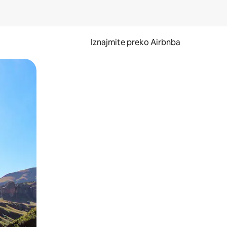
Iznajmite preko Airbnba
li prelaskom prstom po zaslonu.