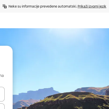
Neke su informacije prevedene automatski. 
Prikaži izvorni jezik
 na
dati koristeći se strelicama prema gore i prema dolje, kao i dodirom i