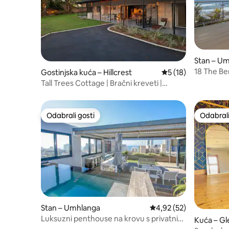
Stan – U
18 The Be
Gostinjska kuća – Hillcrest
Prosječna ocjena: 5
5 (18)
sobe
Tall Trees Cottage | Bračni kreveti |
Privatni terase
Odabrali gosti
Odabrali
Odabrali gosti
Odabrali
Stan – Umhlanga
Prosječna ocjena: 4,92/
4,92 (52)
Luksuzni penthouse na krovu s privatnim
Kuća – G
bazenom