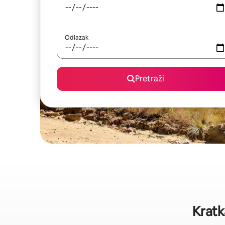
Odlazak
Pretraži
Kratk