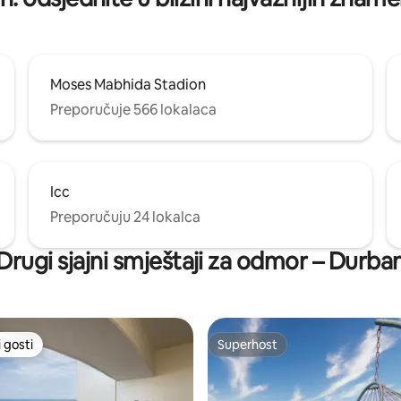
Moses Mabhida Stadion
Preporučuje 566 lokalaca
Icc
Preporučuju 24 lokalca
Drugi sjajni smještaji za odmor – Durba
 gosti
Superhost
 gosti
Superhost