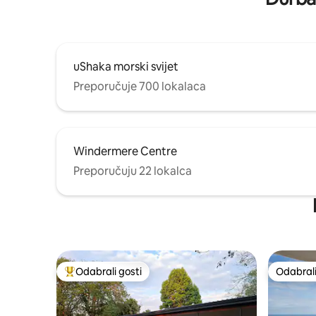
uShaka morski svijet
Preporučuje 700 lokalaca
Windermere Centre
Preporučuju 22 lokalca
Odabrali gosti
Odabrali
Među najviše rangiranima s oznakom „Odabrali gosti”
Odabrali