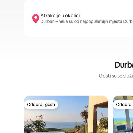
Atrakcije u okolici
Durban – neka su od najpopularnijih mjesta Dur
Durba
Gosti su se složi
Odabrali gosti
Odabrali
Odabrali gosti
Odabrali