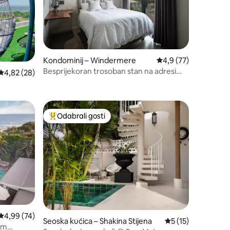
Kondominij – Windermere
Prosječna ocjena: 4,9
4,9 (77)
Besprijekoran trosoban stan na adresi
Prosječna ocjena: 4,82/5, recenzija: 28
4,82 (28)
262 Florida Road
Odabrali gosti
nakom „Odabrali gosti”
Među najviše rangiranima s oznakom „Odabrali gosti”
Prosječna ocjena: 4,99/5, recenzija: 74
4,99 (74)
Seoska kućica – Shakina Stijena
Prosječna ocjena: 5
5 (15)
om