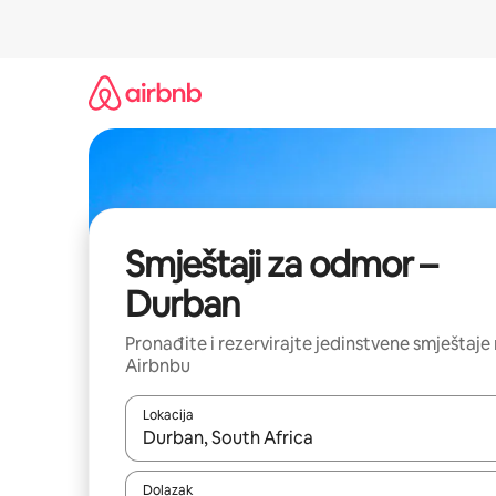
Prijeđi
na
sadržaj
Smještaji za odmor –
Durban
Pronađite i rezervirajte jedinstvene smještaje
Airbnbu
Lokacija
Kada budu dostupni rezultati, moći ćete ih pregle
Dolazak