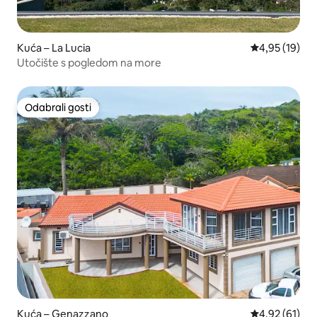
Kuća – La Lucia
Prosječna ocje
4,95 (19)
Utočište s pogledom na more
Odabrali gosti
Odabrali gosti
Kuća – Genazzano
Prosječna ocje
4,92 (61)