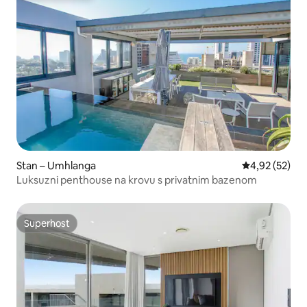
Stan – Umhlanga
Prosječna ocje
4,92 (52)
Luksuzni penthouse na krovu s privatnim bazenom
Superhost
Superhost