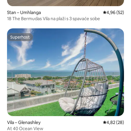
Stan – Umhlanga
Prosječna ocje
4,96 (52)
18 The Bermudas Vila na plaži s 3 spavaće sobe
Superhost
Superhost
Vila – Glenashley
Prosječna ocje
4,82 (28)
At 40 Ocean View