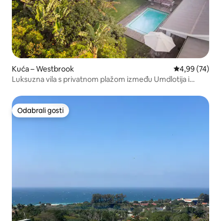
Kuća – Westbrook
Prosječna ocje
4,99 (74)
Luksuzna vila s privatnom plažom između Umdlotija i
Ballita
Odabrali gosti
Odabrali gosti