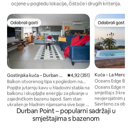
ocjene u pogledu lokacije, čistoće i drugih kriterija.
Odabrali gosti
Odabrali gosti
Odabrali gosti
Odabrali gosti
Kuća – La Mercy
Gostinjska kuća – Durban N
Prosječna ocjena: 4,92/5, recenz
4,92 (351)
orth
Oceans Edge Beac
Balkon otvorenog tipa s pogledom na
mjesta – rezervno
more
Oceans Edge mode
Popijte jutarnju kavu u hladovini stabla na
smještaj s 3 krevet
balkonu i skupljajte energiju za plivanje u
nevjerojatnim po
zajedničkom bazenu ispod. Sam stan
Savršeno za obitelj
ukrašen je hladnim nijansama sive boje s
Durban Point – popularni sadržaji u
dozvoljene. Boravi
crvenim bojama u raspršenim jastucima i
opustili i uživali t
zanimljivim umjetničkim djelima. Cijela
smještajima s bazenom
More u punom sjaju
jedinica s lijepom verandom u hladu
velikoj masažnoj ka
starog stabla leoparda. Odlična kuhinja u
bazenom Splash P