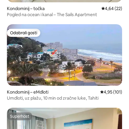
Kondominij – točka
Prosječna ocje
4,64 (22)
Pogled na ocean i kanal – The Sails Apartment
Odabrali gosti
Odabrali gosti
Kondominij – eMdloti
Prosječna ocjen
4,95 (101)
Umdloti, uz plažu, 10 min od zračne luke, Tahiti
Superhost
Superhost