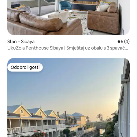
Stan – Sibaya
Prosječna
5 (4)
UkuZola Penthouse Sibaya | Smještaj uz obalu s 3 spavaće
sobe
Odabrali gosti
Odabrali gosti