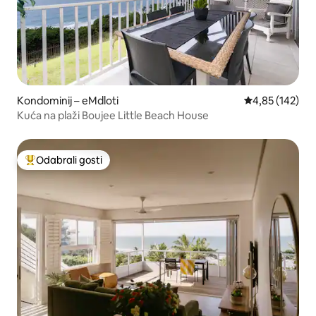
Kondominij – eMdloti
Prosječna ocjen
4,85 (142)
Kuća na plaži Boujee Little Beach House
Odabrali gosti
Među najviše rangiranima s oznakom „Odabrali gosti”