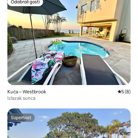
Odabrali gosti
Odabrali gosti
Kuća – Westbrook
Prosječna
5 (8)
Izlazak sunca
Superhost
Superhost