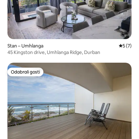
Stan – Umhlanga
Prosječna
5 (7)
45 Kingston drive, Umhlanga Ridge, Durban
Odabrali gosti
Odabrali gosti