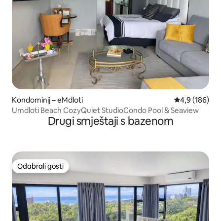
Kondominij – eMdloti
Prosječna ocje
4,9 (186)
Umdloti Beach CozyQuiet StudioCondo Pool & Seaview
Drugi smještaji s bazenom
Odabrali gosti
Odabrali gosti