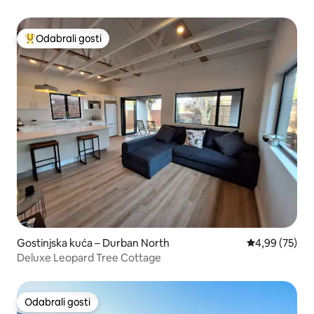
Odabrali gosti
Među najviše rangiranima s oznakom „Odabrali gosti”
Gostinjska kuća – Durban North
Prosječna ocje
4,99 (75)
Deluxe Leopard Tree Cottage
Odabrali gosti
Odabrali gosti