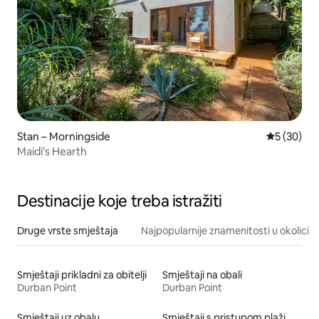
Stan – Morningside
Prosječna o
5 (30)
Maidi's Hearth
Destinacije koje treba istražiti
Druge vrste smještaja
Najpopularnije znamenitosti u okolici
Smještaji prikladni za obitelji
Smještaji na obali
Durban Point
Durban Point
Smještaji uz obalu
Smještaji s pristupom plaži