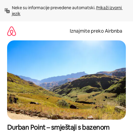
Prijeđi
Neke su informacije prevedene automatski. 
Prikaži izvorni 
na
jezik
sadržaj
Iznajmite preko Airbnba
Durban Point – smještaji s bazenom