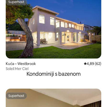
Superhost
Superhost
Kuća – Westbrook
Prosječna ocje
4,89 (62)
Soleil Mer Ciel
Kondominiji s bazenom
Superhost
Superhost