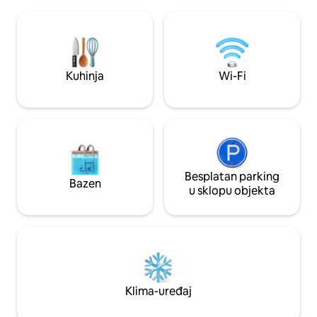
punoj veličini. Lijep pogled na more.
danu i gledajte dup
Velika kupaonica. Udoban krevet. Kauč
grijana. Promatran
na razvlačenje. Privatni ulaz. Bazen.
mjesecima ostavlja
Bazen, privatna veranda na otvorenom.
minuta od Umhlange
Khombi vam je uvijek na raspolaganju.
King Shaka. Jojo T
Ona je naš menadžer. Prošetajte do
Kuhinja
Wi-Fi
generator za sluča
prirodnog rezervata Virginia Bush, a
zatim nastavite hodati do plaže. U
jednom smjeru uživajte u fantastičnoj
svježoj ribi, a u drugom uživajte u
izvrsnoj curryju i kineskoj hrani te se
uputite u aveniju Mackeurtan gdje ćete
pronaći još veći izbor restorana i barova.
Na tom je području dostupno mnogo
Besplatan parking
Bazen
Uberovih taksija po vrlo razumnoj cijeni.
u sklopu objekta
S obzirom na to da je naglasak na
privatnosti, nećemo vas uznemiravati,
Khombi će vam predati ključeve vašeg
stana. Očistit će kad vam to bude
odgovaralo. Ako vam nešto treba,
slobodno je nazovite. Postoji kauč na
razvlačenje prikladan za dijete. Također,
Klima-uređaj
dječji krevetić i stolica za hranjenje.