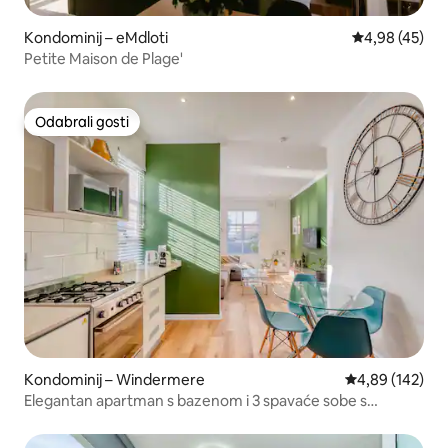
Kondominij – eMdloti
Prosječna ocje
4,98 (45)
Petite Maison de Plage'
Odabrali gosti
Odabrali gosti
Kondominij – Windermere
Prosječna ocjen
4,89 (142)
Elegantan apartman s bazenom i 3 spavaće sobe s
dodatnim uslugama