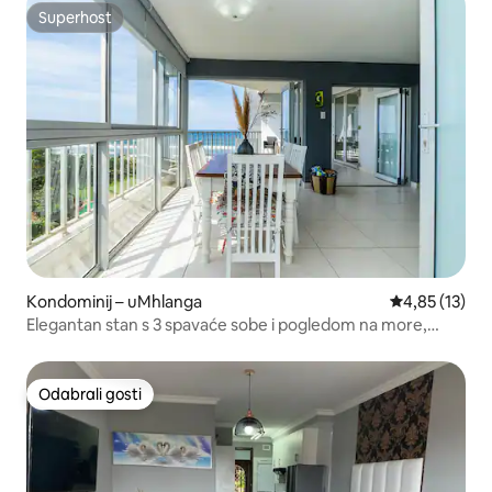
Superhost
Superhost
Kondominij – uMhlanga
Prosječna ocje
4,85 (13)
Elegantan stan s 3 spavaće sobe i pogledom na more,
nekoliko koraka od plaže
Odabrali gosti
Odabrali gosti