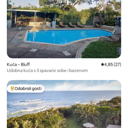
Kuća – Bluff
Prosječna ocje
4,85 (27)
Udobna kuća s 3 spavaće sobe i bazenom
Odabrali gosti
Među najviše rangiranima s oznakom „Odabrali gosti”