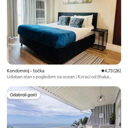
Kondominij – točka
Prosječna ocje
4,73 (26)
Udoban stan s pogledom na ocean | Koraci od Shaka
Marinea
Odabrali gosti
Odabrali gosti