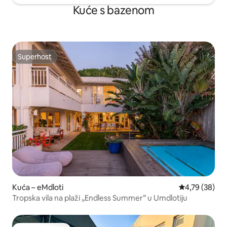
Kuće s bazenom
Superhost
Superhost
Kuća – eMdloti
Prosječna ocje
4,79 (38)
Tropska vila na plaži „Endless Summer” u Umdlotiju