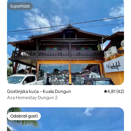
Superhost
Superhost
Gostinjska kuća – Kuala Dungun
Prosječna ocj
4,81 (42)
Aza Homestay Dungun 2
Odabrali gosti
Odabrali gosti