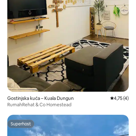
Gostinjska kuća – Kuala Dungun
Prosječna oc
4,75 (4)
RumahRehat & Co Homestead
Superhost
Superhost