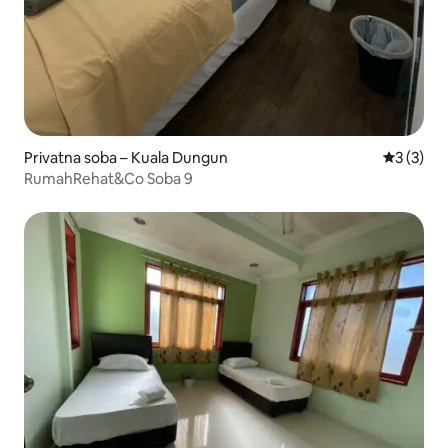
Privatna soba – Kuala Dungun
Prosječna
3 (3)
RumahRehat&Co Soba 9