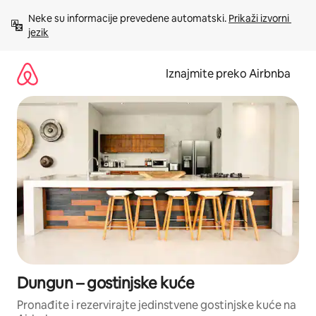
Prijeđi
Neke su informacije prevedene automatski. 
Prikaži izvorni 
na
jezik
sadržaj
Iznajmite preko Airbnba
Dungun – gostinjske kuće
Pronađite i rezervirajte jedinstvene gostinjske kuće na