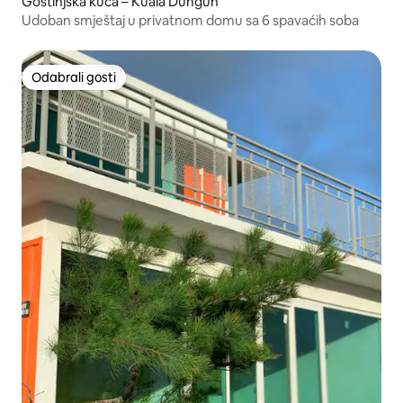
Gostinjska kuća – Kuala Dungun
Udoban smještaj u privatnom domu sa 6 spavaćih soba
Odabrali gosti
Odabrali gosti