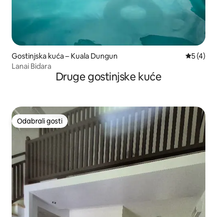
Gostinjska kuća – Kuala Dungun
Prosječna
5 (4)
Lanai Bidara
Druge gostinjske kuće
Odabrali gosti
Odabrali gosti