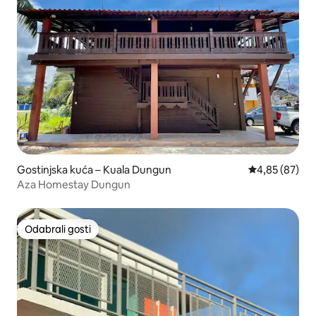
Gostinjska kuća – Kuala Dungun
Prosječna ocje
4,85 (87)
Aza Homestay Dungun
Odabrali gosti
Odabrali gosti