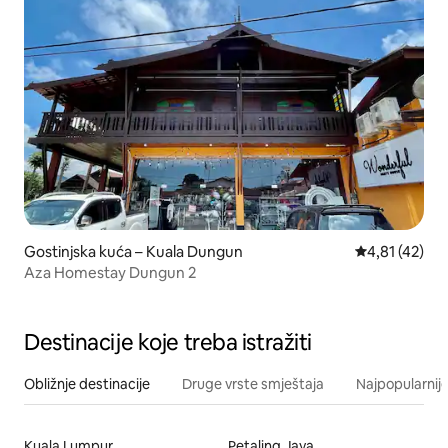
Gostinjska kuća – Kuala Dungun
Prosječna ocj
4,81 (42)
Aza Homestay Dungun 2
Destinacije koje treba istražiti
Obližnje destinacije
Druge vrste smještaja
Najpopularnije
Kuala Lumpur
Petaling Jaya