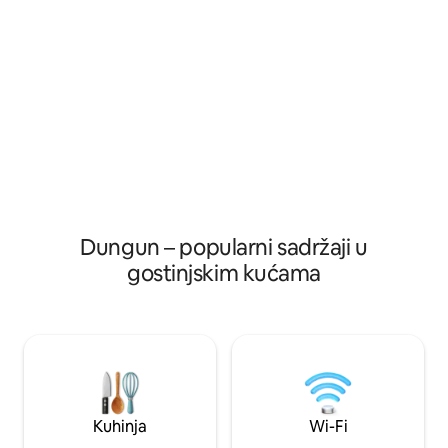
šampon za kupanje 8. TV 9. Hladnjak 10.
Sabun syampo mand
Perilica rublja 11. Besplatan i prostran
10. Perilica rublja Vrlo strateško područje:
parking u izobilju Vrlo strateško
- 3 minute Dungun Beach - 
područje: - 3 mnit to Dungun Beach - 5
mjesta UITM DUNG
minuta do mjesta UITM DUNGUN - 5
Dungun Cityja - 10
mnit to Dungun City - 10 minuta do
Dungun Polytechni
postaje Dungun Polytechnic - 10 minuta
na otoku Tenggol 
do pristaništa Tenggol Island
Dungun – popularni sadržaji u
gostinjskim kućama
Kuhinja
Wi-Fi