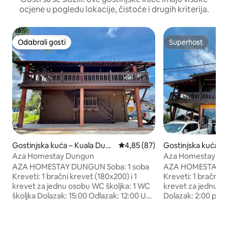
ocjene u pogledu lokacije, čistoće i drugih kriterija.
Odabrali gosti
Superhost
Odabrali gosti
Superhost
Gostinjska kuća – Kuala Dung
Prosječna ocjena: 4,85/5, recen
4,85 (87)
Gostinjska kuća –
un
un
Aza Homestay Dungun
Aza Homestay Du
AZA HOMESTAY DUNGUN Soba: 1 soba
AZA HOMESTAY DUNGUN R
Kreveti: 1 bračni krevet (180x200) i 1
Kreveti: 1 bračni k
krevet za jednu osobu WC školjka: 1 WC
krevet za jednu o
školjka Dolazak: 15:00 Odlazak: 12:00 U
Dolazak: 2:00 pet
redu: 1. Klima-uređaj 2. Astro 3. Sterica &
tghari Siap: 1. Aircond 2. Astro 3. Sterica i
sterica board 4. Šalica s žlicom 5. Bojler
sterica board 4. Cawan s
za piće 6. Bojler za tuš-kadu 7. Sapun za
air minuman 6. Pe