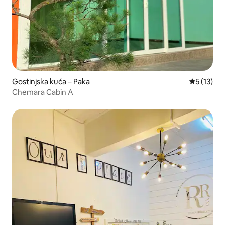
Gostinjska kuća – Paka
Prosječna 
5 (13)
Chemara Cabin A