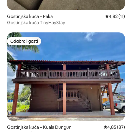
Gostinjska kuća – Paka
Prosječna ocj
4,82 (11)
Gostinjska kuća TinyHayStay
Odabrali gosti
Odabrali gosti
Gostinjska kuća – Kuala Dungun
Prosječna ocje
4,85 (87)