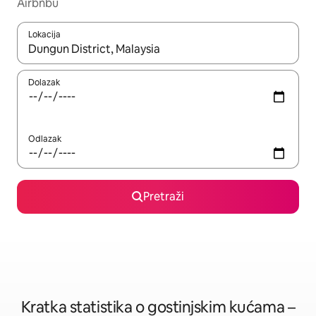
Airbnbu
Lokacija
Kada budu dostupni rezultati, moći ćete ih pregledati koristeći
Dolazak
Odlazak
Pretraži
Kratka statistika o gostinjskim kućama –