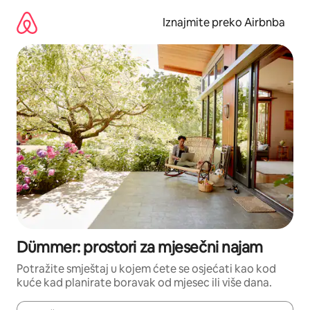
Prijeđi
na
Iznajmite preko Airbnba
sadržaj
Dümmer: prostori za mjesečni najam
Potražite smještaj u kojem ćete se osjećati kao kod
kuće kad planirate boravak od mjesec ili više dana.