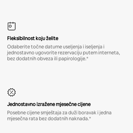
Fleksibilnost koju želite
Odaberite točne datume useljenja i iseljenja i
jednostavno ugovorite rezervaciju putem interneta,
bez dodatnih obveza ili papirologije.*
Jednostavno izražene mjesečne cijene
Posebne cijene smještaja za duži boravak i jedna
mjesečna rata bez dodatnih naknada.*