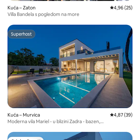
Kuća – Zaton
Prosječna ocje
4,96 (25)
Villa Bandela s pogledom na more
Superhost
Superhost
Kuća – Murvica
Prosječna ocje
4,87 (39)
Moderna vila Mariel - u blizini Zadra - bazen,
jacuzzi,teretana