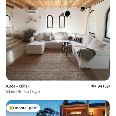
Kuća – Ošljak
Prosječna ocje
4,94 (32)
Island House Osljak
Odabrali gosti
Među najviše rangiranima s oznakom „Odabrali gosti”