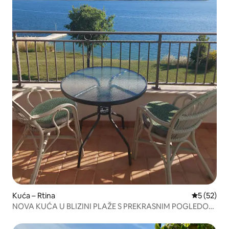
Kuća – Rtina
Prosječna 
5 (52)
NOVA KUĆA U BLIZINI PLAŽE S PREKRASNIM POGLEDOM
NA MORE