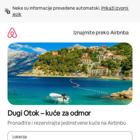
Prijeđi
Neke su informacije prevedene automatski. 
Prikaži izvorni 
na
jezik
sadržaj
Iznajmite preko Airbnba
Dugi Otok – kuće za odmor
Pronađite i rezervirajte jedinstvene kuće na Airbnbu
Lokacija