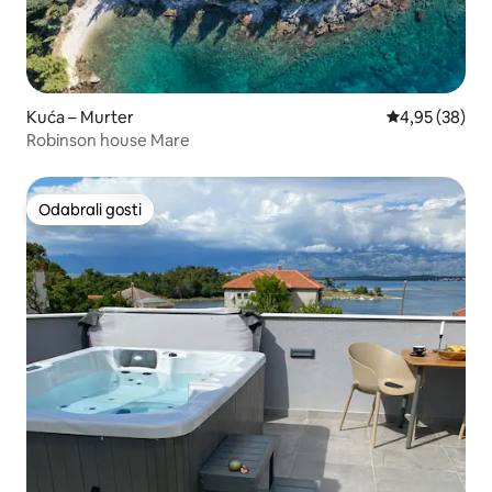
Kuća – Murter
Prosječna ocje
4,95 (38)
Robinson house Mare
Odabrali gosti
Odabrali gosti