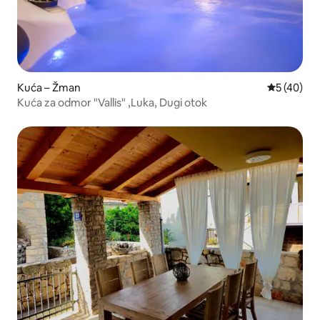
Kuća – Žman
Prosječna o
5 (40)
Kuća za odmor "Vallis" ,Luka, Dugi otok