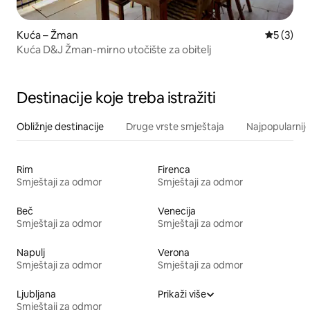
Kuća – Žman
Prosječna
5 (3)
Kuća D&J Žman-mirno utočište za obitelj
Destinacije koje treba istražiti
Obližnje destinacije
Druge vrste smještaja
Najpopularnije
Rim
Firenca
Smještaji za odmor
Smještaji za odmor
Beč
Venecija
Smještaji za odmor
Smještaji za odmor
Napulj
Verona
Smještaji za odmor
Smještaji za odmor
Ljubljana
Prikaži više
Smještaji za odmor