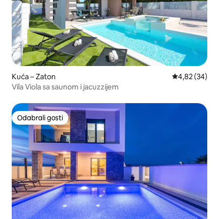
Kuća – Zaton
Prosječna ocje
4,82 (34)
Vila Viola sa saunom i jacuzzijem
Odabrali gosti
Odabrali gosti