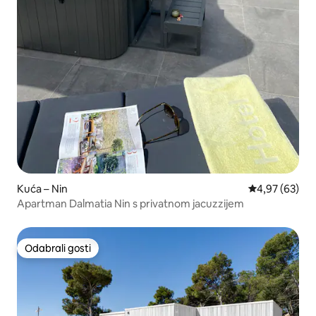
Kuća – Nin
Prosječna ocje
4,97 (63)
Apartman Dalmatia Nin s privatnom jacuzzijem
Odabrali gosti
Odabrali gosti