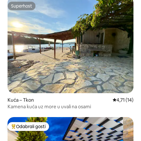
Superhost
Superhost
Kuća – Tkon
Prosječna ocj
4,71 (14)
Kamena kuća uz more u uvali na osami
Odabrali gosti
Među najviše rangiranima s oznakom „Odabrali gosti”