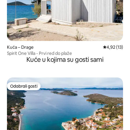
Kuća – Drage
Prosječna ocje
4,92 (13)
Spirit One Villa - Prvi red do plaže
Kuće u kojima su gosti sami
Odabrali gosti
Odabrali gosti