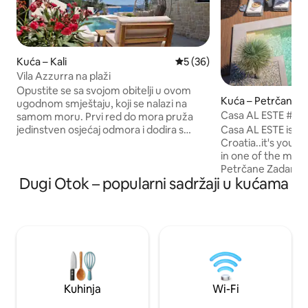
Kuća – Kali
Prosječna ocjena: 5/5, recen
5 (36)
Vila Azzurra na plaži
Opustite se sa svojom obitelji u ovom
Kuća – Petrčane
ugodnom smještaju, koji se nalazi na
Casa AL ESTE #p
samom moru. Prvi red do mora pruža
#sauna #fitness #
jedinstven osjećaj odmora i dodira s
Casa AL ESTE is not
prirodom. Raskoš mirisa , zvukova i boja
Croatia..it's you
kakav samo jedan otok može imati .
in one of the most
Kuća je nova , izgradnja 2024.g. Uređena
Petrčane Zadar..ou
Dugi Otok – popularni sadržaji u kućama
u ugodnom stilu mediterana i bogato
place for YOU to 
opremljena . Pogled na more pruža se iz
moment you arrive.
svake spavaće sobe . Udaljenost do
sure a destination
trgovine i restorana je 300 m . Otok je
leave..PURE JOY..
dobro povezan trajektnim linijama iz
excellence, 40m2 p
Zadra i Biograda na moru, svakih sat
yoga area, sauna,
vremena.
comfy couchbed, 
parking spots & lot
details for up to 5
Kuhinja
Wi-Fi