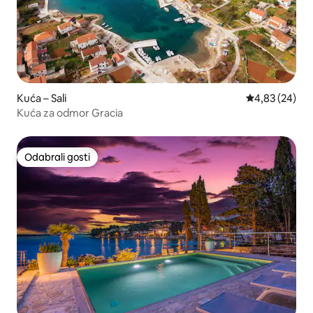
Kuća – Sali
Prosječna ocje
4,83 (24)
Kuća za odmor Gracia
Odabrali gosti
Odabrali gosti