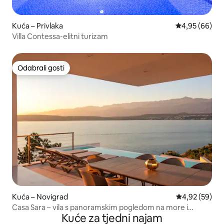
Kuća – Privlaka
Prosječna ocje
4,95 (66)
Villa Contessa-elitni turizam
Odabrali gosti
Odabrali gosti
Kuća – Novigrad
Prosječna ocje
4,92 (59)
Casa Sara – vila s panoramskim pogledom na more i
Kuće za tjedni najam
planine