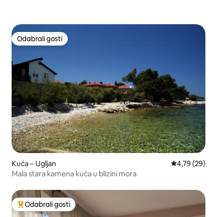
Odabrali gosti
Odabrali gosti
Kuća – Ugljan
Prosječna ocje
4,79 (29)
Mala stara kamena kuća u blizini mora
Odabrali gosti
Među najviše rangiranima s oznakom „Odabrali gosti”