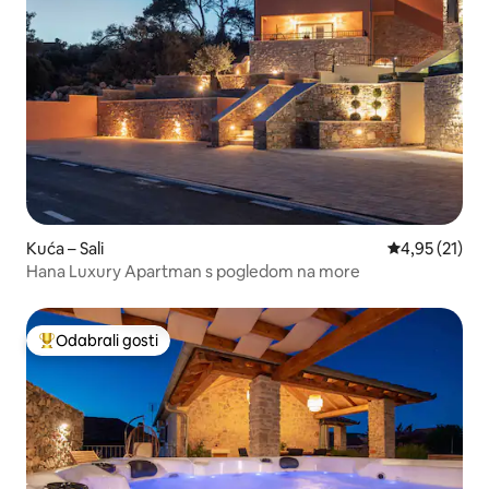
Kuća – Sali
Prosječna ocje
4,95 (21)
Hana Luxury Apartman s pogledom na more
Odabrali gosti
Među najviše rangiranima s oznakom „Odabrali gosti”