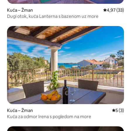
Kuća – Žman
Prosječna ocje
4,97 (33)
Dugi otok, kuća Lanterna s bazenom uz more
Kuća – Žman
Prosječna
5 (3)
Kuća za odmor Irena s pogledom na more