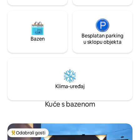
Besplatan parking
Bazen
u sklopu objekta
Klima-uređaj
Kuće s bazenom
Odabrali gosti
Među najviše rangiranima s oznakom „Odabrali gosti”