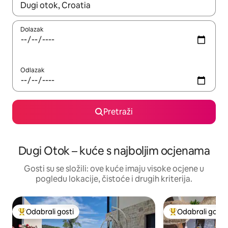
Kada budu dostupni rezultati, moći ćete ih pregledati koristeći
Dolazak
Odlazak
Pretraži
Dugi Otok – kuće s najboljim ocjenama
Gosti su se složili: ove kuće imaju visoke ocjene u
pogledu lokacije, čistoće i drugih kriterija.
Odabrali gosti
Odabrali gosti
Među najviše rangiranima s oznakom „Odabrali gosti”
Među najviše ran