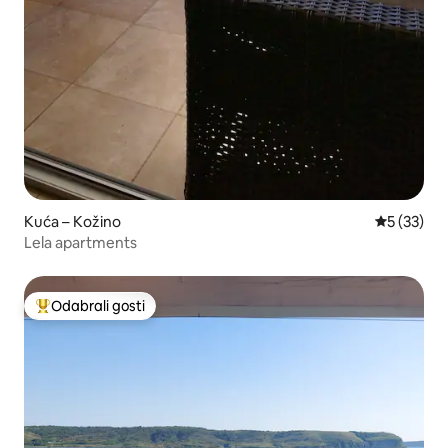
Kuća – Kožino
Prosječna 
5 (33)
Lela apartments
Odabrali gosti
Među najviše rangiranima s oznakom „Odabrali gosti”