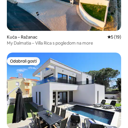
Kuća – Ražanac
Prosječna 
5 (19)
My Dalmatia – Villa Rica s pogledom na more
Odabrali gosti
Odabrali gosti