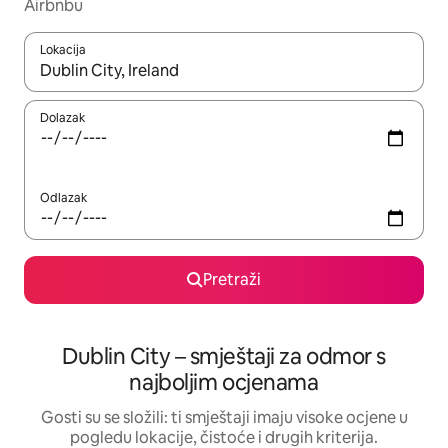
Airbnbu
Lokacija
Kada budu dostupni rezultati, moći ćete ih pregledati koristeći
Dolazak
Odlazak
Pretraži
Dublin City – smještaji za odmor s
najboljim ocjenama
Gosti su se složili: ti smještaji imaju visoke ocjene u
pogledu lokacije, čistoće i drugih kriterija.