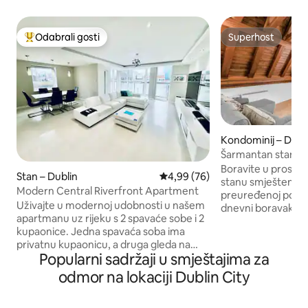
Odabrali gosti
Superhost
Među najviše rangiranima s oznakom „Odabrali gosti”
Superhost
Kondominij – Dubl
Šarmantan stan u 
stropovima
Boravite u prost
Stan – Dublin
Prosječna ocjena: 4,99/5, recenz
4,99 (76)
stanu smještenom
Modern Central Riverfront Apartment
preuređenoj povije
Uživajte u modernoj udobnosti u našem
dnevni boravak s 
apartmanu uz rijeku s 2 spavaće sobe i 2
spavaća soba s or
kupaonice. Jedna spavaća soba ima
zidovima i zasvođ
privatnu kupaonicu, a druga gleda na
odiše šarmom Potpuno opremljen Wi-Fi
Popularni sadržaji u smještajima za
rijeku. Dnevni boravak, kuhinja i
mrežom, kuhinjom
blagovaonica otvorenog su plana i nude
sadržajima. Pješic
odmor na lokaciji Dublin City
panoramski pogled, a tu je i balkon na
do parka St Stephe
kojem možete uživati. Praonica rublja u
Trinity College Dub