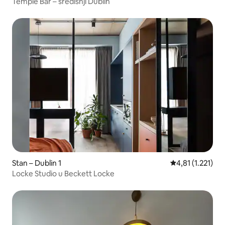
Temple Bar – središnji Dublin
Stan – Dublin 1
Prosječna ocjena
4,81 (1.221)
Locke Studio u Beckett Locke