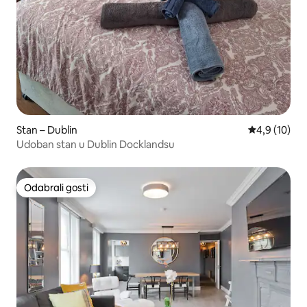
Stan – Dublin
Prosječna ocj
4,9 (10)
Udoban stan u Dublin Docklandsu
Odabrali gosti
Odabrali gosti