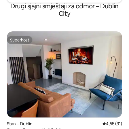
Drugi sjajni smještaji za odmor – Dublin
City
Superhost
Superhost
Stan – Dublin
Prosječna ocj
4,55 (31)