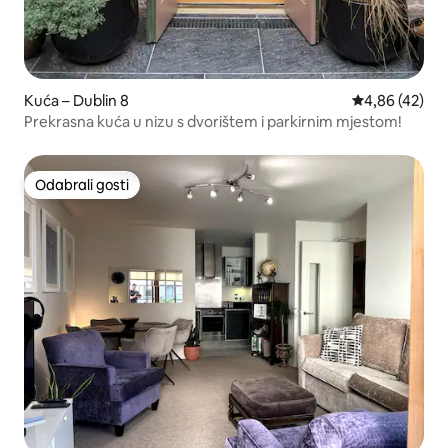
Kuća – Dublin 8
Prosječna ocje
4,86 (42)
Prekrasna kuća u nizu s dvorištem i parkirnim mjestom!
Odabrali gosti
Odabrali gosti