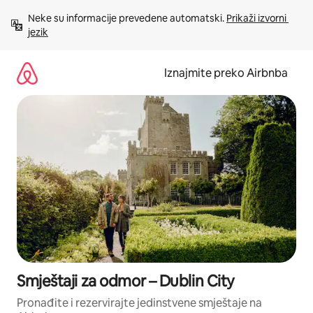
Prijeđi
Neke su informacije prevedene automatski. 
Prikaži izvorni 
na
jezik
sadržaj
Iznajmite preko Airbnba
Smještaji za odmor – Dublin City
Pronađite i rezervirajte jedinstvene smještaje na