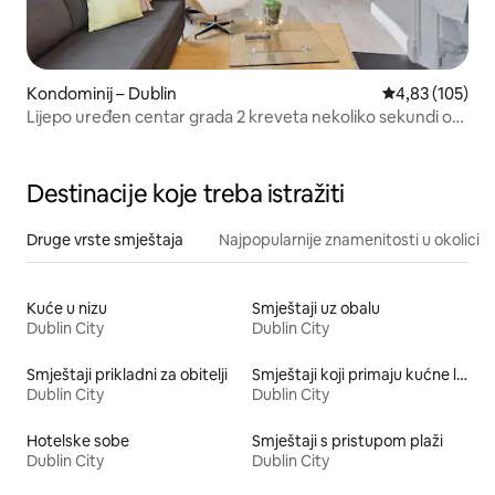
Kondominij – Dublin
Prosječna ocjen
4,83 (105)
Lijepo uređen centar grada 2 kreveta nekoliko sekundi od
Grafton St
Destinacije koje treba istražiti
Druge vrste smještaja
Najpopularnije znamenitosti u okolici
Kuće u nizu
Smještaji uz obalu
Dublin City
Dublin City
Smještaji prikladni za obitelji
Smještaji koji primaju kućne ljubimce
Dublin City
Dublin City
Hotelske sobe
Smještaji s pristupom plaži
Dublin City
Dublin City