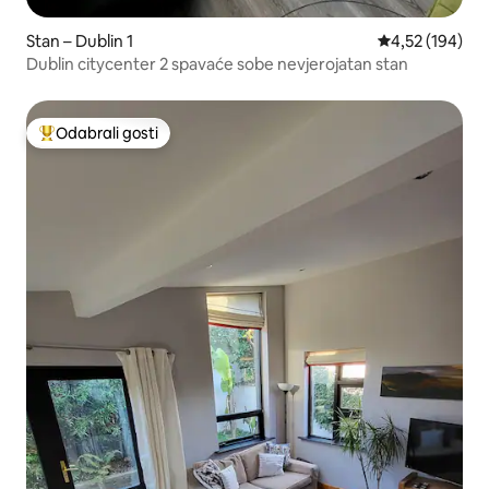
Stan – Dublin 1
Prosječna ocjen
4,52 (194)
Dublin citycenter 2 spavaće sobe nevjerojatan stan
Odabrali gosti
Među najviše rangiranima s oznakom „Odabrali gosti”