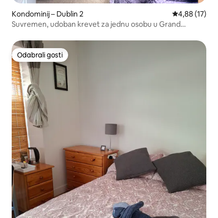
Kondominij – Dublin 2
Prosječna ocje
4,88 (17)
Suvremen, udoban krevet za jednu osobu u Grand
Canalu.
Odabrali gosti
Odabrali gosti