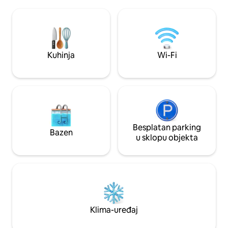
sklopu smještaja također pridonosi
Street, a u blizini s
udobnosti i tišini tijekom vašeg boravka.
restorani. Zabranj
Kamera na ulaznim vratima služi samo u
zabava jer se zgrada 
svrhu sigurnosti, ne prati se i snimkama
krevetić dostupan
se pristupa samo u hitnim slučajevima ili
Zabranjeno pušenje
ako Airbnb to zatraži. Imajte na umu da
dozvoljeni
Kuhinja
Wi-Fi
smještaj smiju ući samo gosti koji su
navedeni u rezervaciji.
Besplatan parking
Bazen
u sklopu objekta
Klima-uređaj