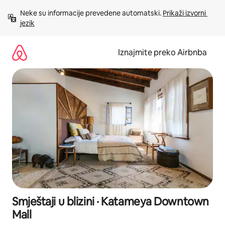
Prijeđi
Neke su informacije prevedene automatski. 
Prikaži izvorni 
na
jezik
sadržaj
Iznajmite preko Airbnba
Smještaji u blizini · Katameya Downtown
Mall