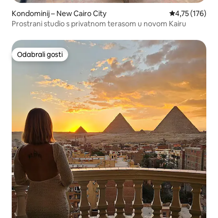
Kondominij – New Cairo City
Prosječna ocjen
4,75 (176)
Prostrani studio s privatnom terasom u novom Kairu
Odabrali gosti
Odabrali gosti