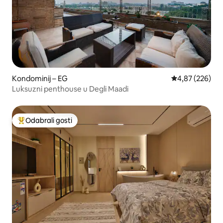
Kondominij – EG
Prosječna ocjen
4,87 (226)
Luksuzni penthouse u Degli Maadi
Odabrali gosti
Među najviše rangiranima s oznakom „Odabrali gosti”