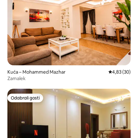
Kuća – Mohammed Mazhar
Prosječna ocje
4,83 (30)
Zamalek
Odabrali gosti
Odabrali gosti