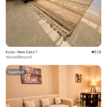
Kuća – New Cairo 1
Prosječna
5 (3)
Above&Beyond
Superhost
Superhost