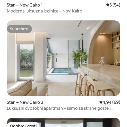
Stan – New Cairo 1
Prosječna o
5 (54)
Moderna luksuzna jedinica – Novi Kairo
Superhost
Superhost
Stan – New Cairo 3
Prosječna ocje
4,94 (69)
Luksuzni dvosobni apartman – samo za strane goste i
arapske obitelji
Odabrali gosti