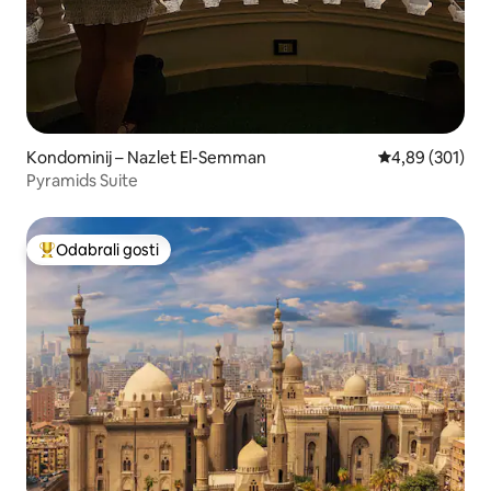
Kondominij – Nazlet El-Semman
Prosječna ocjen
4,89 (301)
Pyramids Suite
Odabrali gosti
Među najviše rangiranima s oznakom „Odabrali gosti”