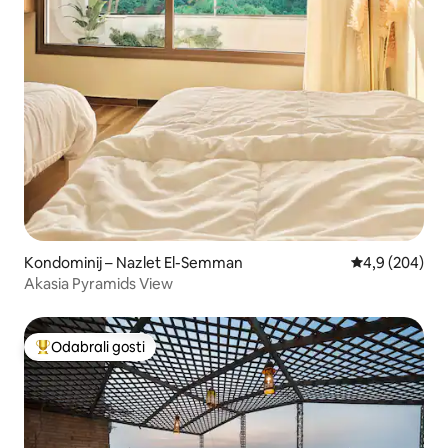
Kondominij – Nazlet El-Semman
Prosječna ocje
4,9 (204)
Akasia Pyramids View
Odabrali gosti
Među najviše rangiranima s oznakom „Odabrali gosti”