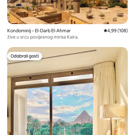
Kondominij – El-Darb El-Ahmar
Prosječna ocjen
4,99 (108)
žive u srcu povijesnog mirisa Kaira.
Odabrali gosti
Odabrali gosti