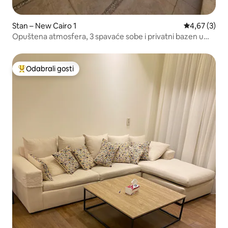
Stan – New Cairo 1
Prosječna ocj
4,67 (3)
Opuštena atmosfera, 3 spavaće sobe i privatni bazen u
New Cairu
Odabrali gosti
Među najviše rangiranima s oznakom „Odabrali gosti”