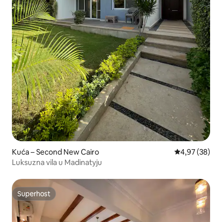
Kuća – Second New Cairo
Prosječna ocje
4,97 (38)
Luksuzna vila u Madinatyju
Superhost
Superhost