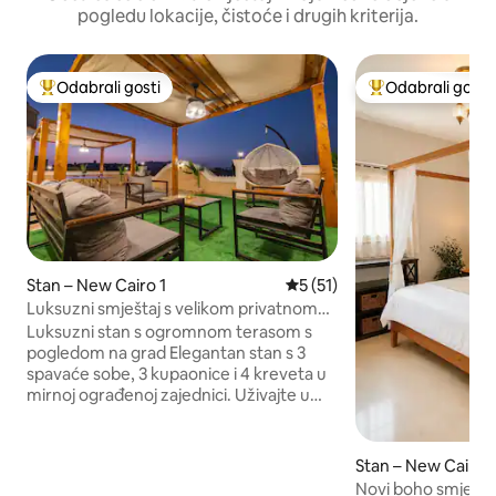
pogledu lokacije, čistoće i drugih kriterija.
Odabrali gosti
Odabrali gosti
Među najviše rangiranima s oznakom „Odabrali gosti”
Među najviše ran
Stan – New Cairo 1
Prosječna ocjena: 5/5, recen
5 (51)
Luksuzni smještaj s velikom privatnom
terasom i pogledom na grad
Luksuzni stan s ogromnom terasom s
pogledom na grad Elegantan stan s 3
spavaće sobe, 3 kupaonice i 4 kreveta u
mirnoj ograđenoj zajednici. Uživajte u
ogromnoj privatnoj terasi na krovu s
pogledom na horizont, stolom za stolni
tenis, stolom za nogomet, roštiljem i
Stan – New Cairo 1
vanjskim blagovaonskim prostorom. 7
Novi boho smještaj 