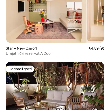
Stan – New Cairo 1
Prosječna ocj
4,89 (9)
Umjetnički rezervat A'Door
Odabrali gosti
Odabrali gosti