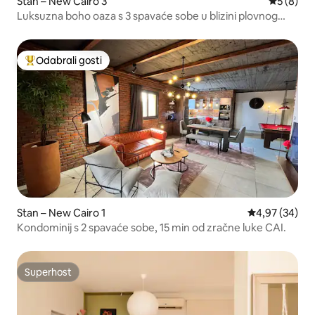
Stan – New Cairo 3
Prosječna
5 (8)
Luksuzna boho oaza s 3 spavaće sobe u blizini plovnog
puta i CFC-a /7
Odabrali gosti
Među najviše rangiranima s oznakom „Odabrali gosti”
Stan – New Cairo 1
Prosječna ocje
4,97 (34)
Kondominij s 2 spavaće sobe, 15 min od zračne luke CAI.
Superhost
Superhost