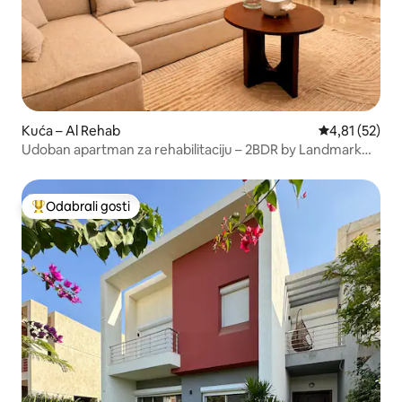
Kuća – Al Rehab
Prosječna ocje
4,81 (52)
Udoban apartman za rehabilitaciju – 2BDR by Landmark
Stays
Odabrali gosti
Među najviše rangiranima s oznakom „Odabrali gosti”