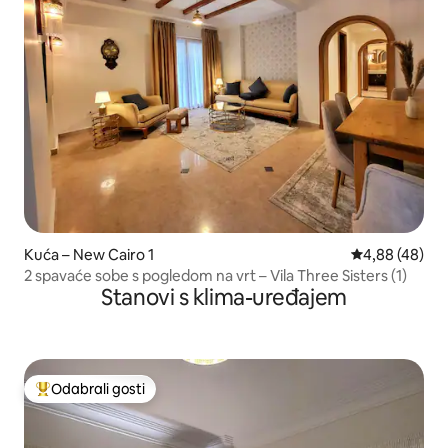
Kuća – New Cairo 1
Prosječna ocje
4,88 (48)
2 spavaće sobe s pogledom na vrt – Vila Three Sisters (1)
Stanovi s klima-uređajem
Odabrali gosti
Među najviše rangiranima s oznakom „Odabrali gosti”