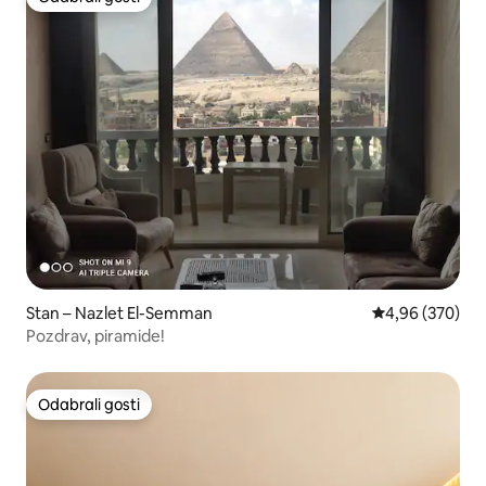
Odabrali gosti
Stan – Nazlet El-Semman
Prosječna ocjen
4,96 (370)
Pozdrav, piramide!
Odabrali gosti
Odabrali gosti