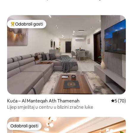
Odabrali gosti
Među najviše rangiranima s oznakom „Odabrali gosti”
Kuća – Al Manteqah Ath Thamenah
Prosječna o
5 (70)
Lijep smještaj u centru u blizini zračne luke
Odabrali gosti
Odabrali gosti