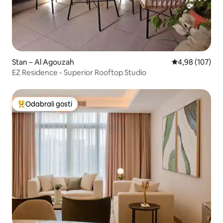
Stan – Al Agouzah
Prosječna ocjen
4,98 (107)
EZ Residence - Superior Rooftop Studio
Odabrali gosti
Među najviše rangiranima s oznakom „Odabrali gosti”