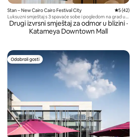
Stan – New Cairo Cairo Festival City
Prosječna 
5 (42)
Luksuzni smještaj s 3 spavaće sobe i pogledom na grad u
Drugi izvrsni smještaj za odmor u blizini ·
festivalnom gradu Kairu
Katameya Downtown Mall
Odabrali gosti
Odabrali gosti