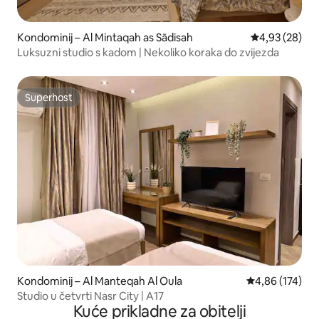
Kondominij – Al Mintaqah as Sādisah
Prosječna ocje
4,93 (28)
Luksuzni studio s kadom | Nekoliko koraka do zvijezda
Superhost
Superhost
Kondominij – Al Manteqah Al Oula
Prosječna ocjen
4,86 (174)
Studio u četvrti Nasr City | A17
Kuće prikladne za obitelji