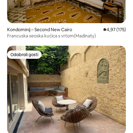
Kondominij – Second New Cairo
Prosječna ocjen
4,97 (175)
Francuska seoska kućica s vrtom(Madinaty)
Odabrali gosti
Odabrali gosti