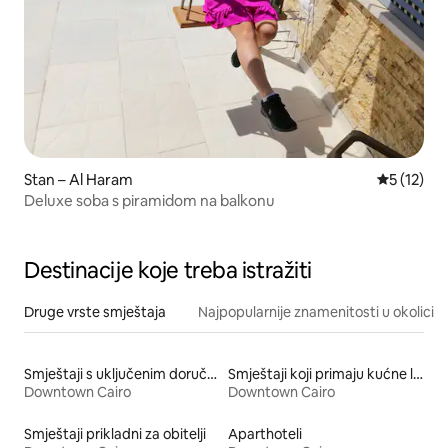
Stan – Al Haram
Prosječna 
5 (12)
Deluxe soba s piramidom na balkonu
Destinacije koje treba istražiti
Druge vrste smještaja
Najpopularnije znamenitosti u okolici
Smještaji s uključenim doručkom
Smještaji koji primaju kućne ljubimce
Downtown Cairo
Downtown Cairo
Smještaji prikladni za obitelji
Aparthoteli