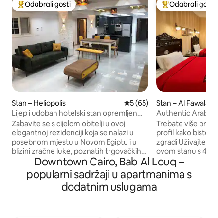
Odabrali gosti
Odabrali gosti
Među najviše rangiranima s oznakom „Odabrali gosti”
Među najviše ran
Stan – Heliopolis
Prosječna ocjena: 5/5, recen
5 (65)
Stan – Al Fawalah
Lijep i udoban hotelski stan opremljen
Authentic Arabes
svim uslugama
Downtown - Mint 
Zabavite se s cijelom obitelji u ovoj
Trebate više pros
elegantnoj rezidenciji koja se nalazi u
profil kako biste vi
posebnom mjestu u Novom Egiptu i u
zgradi Uživajte u raskoši arabeske u
blizini zračne luke, poznatih trgovačkih
ovom stanu s 4 sp
Downtown Cairo, Bab Al Louq –
centara, restorana, kafića, zabavnih
grada. Samo nekol
mjesta te nedaleko od centra grada i
Khalilija, trga Tahr
popularni sadržaji u apartmanima s
arheoloških mjesta u srcu Kaira. Ova
Abdeen i 15 minuta
dodatnim uslugama
rezidencija također uživa u miru i pruža
piramida, istražite
sve usluge te ima veliku i opremljenu
živopisnu kulturu Kaira. Uživaj
kuhinju Ovaj prostor odlikuje se
grada uz trgovine 
sofisticiranošću, modernošću,
vratima. Smješten 