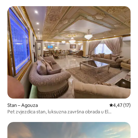
Stan – Agouza
Prosječna ocje
4,47 (17)
Pet zvjezdica stan, luksuzna završna obrada u El
Mohandeseen, samo za obitelji