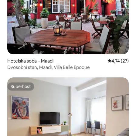
Hotelska soba – Maadi
Prosječna ocje
4,74 (27)
Dvosobni stan, Maadi, Villa Belle Epoque
Superhost
Superhost