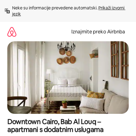
Prijeđi
Neke su informacije prevedene automatski. 
Prikaži izvorni 
na
jezik
sadržaj
Iznajmite preko Airbnba
Downtown Cairo, Bab Al Louq –
apartmani s dodatnim uslugama