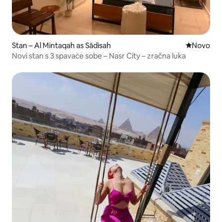
Stan – Al Mintaqah as Sādisah
Novi smješ
Novo
Novi stan s 3 spavaće sobe – Nasr City – zračna luka