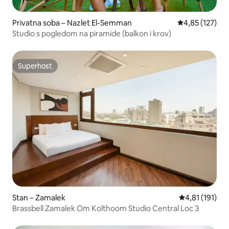
Privatna soba – Nazlet El-Semman
Prosječna ocjen
4,85 (127)
Studio s pogledom na piramide (balkon i krov)
Superhost
Superhost
Stan – Zamalek
Prosječna ocje
4,81 (191)
Brassbell Zamalek Om Kolthoom Studio Central Loc 3