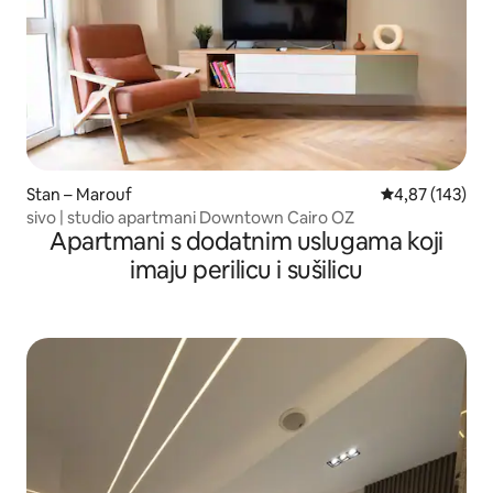
Stan – Marouf
Prosječna ocjen
4,87 (143)
sivo | studio apartmani Downtown Cairo OZ
Apartmani s dodatnim uslugama koji
imaju perilicu i sušilicu