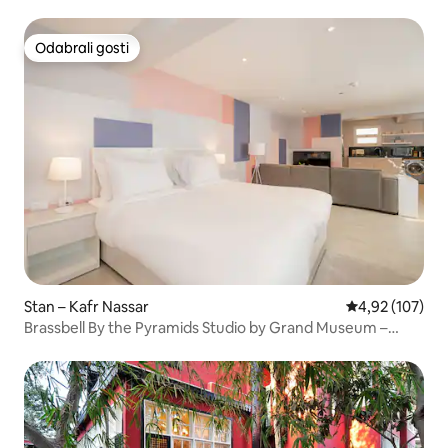
Odabrali gosti
Odabrali gosti
Stan – Kafr Nassar
Prosječna ocjen
4,92 (107)
Brassbell By the Pyramids Studio by Grand Museum –
smještaj u blizini muzeja