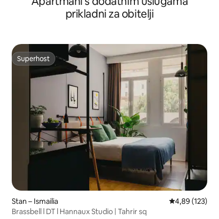
Apartmani s dodatnim uslugama
prikladni za obitelji
Superhost
Superhost
Stan – Ismailia
Prosječna ocjen
4,89 (123)
Brassbell l DT l Hannaux Studio | Tahrir sq