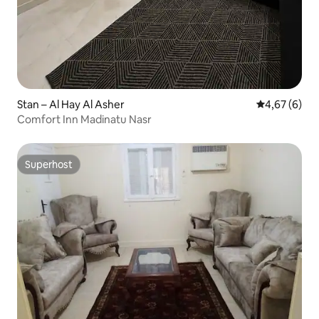
Stan – Al Hay Al Asher
Prosječna ocj
4,67 (6)
Comfort Inn Madinatu Nasr
Superhost
Superhost