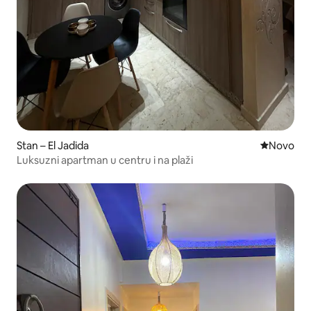
Stan – El Jadida
Novi smješ
Novo
Luksuzni apartman u centru i na plaži