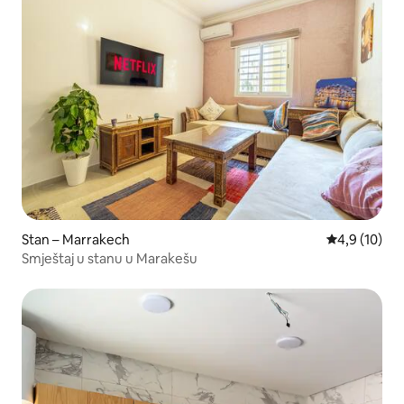
Stan – Marrakech
Prosječna ocj
4,9 (10)
Smještaj u stanu u Marakešu