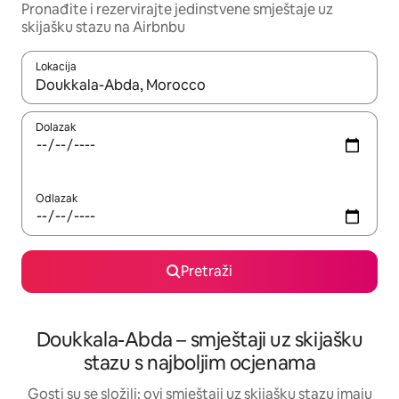
Pronađite i rezervirajte jedinstvene smještaje uz
skijašku stazu na Airbnbu
Lokacija
Kada budu dostupni rezultati, moći ćete ih pregledati koristeći
Dolazak
Odlazak
Pretraži
Doukkala-Abda – smještaji uz skijašku
stazu s najboljim ocjenama
Gosti su se složili: ovi smještaji uz skijašku stazu imaju