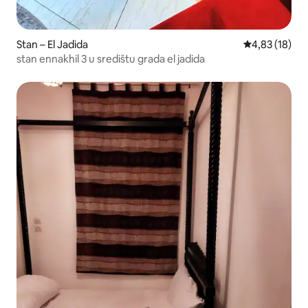
Stan – El Jadida
Prosječna ocje
4,83 (18)
stan ennakhil 3 u središtu grada el jadida