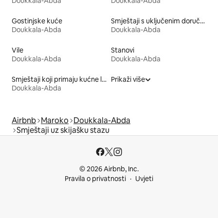
Doukkala-Abda
Doukkala-Abda
Gostinjske kuće
Smještaji s uključenim doručkom
Doukkala-Abda
Doukkala-Abda
Vile
Stanovi
Doukkala-Abda
Doukkala-Abda
Smještaji koji primaju kućne ljubimce
Prikaži više
Doukkala-Abda
Airbnb
Maroko
Doukkala-Abda
Smještaji uz skijašku stazu
© 2026 Airbnb, Inc.
Pravila o privatnosti
Uvjeti