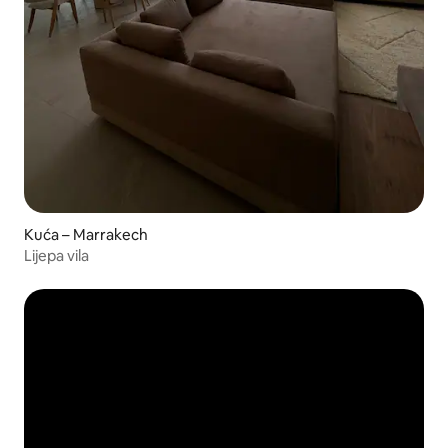
Kuća – Marrakech
Lijepa vila