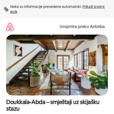
Prijeđi
Neke su informacije prevedene automatski. 
Prikaži izvorni 
na
jezik
sadržaj
Iznajmite preko Airbnba
Doukkala-Abda – smještaji uz skijašku
stazu