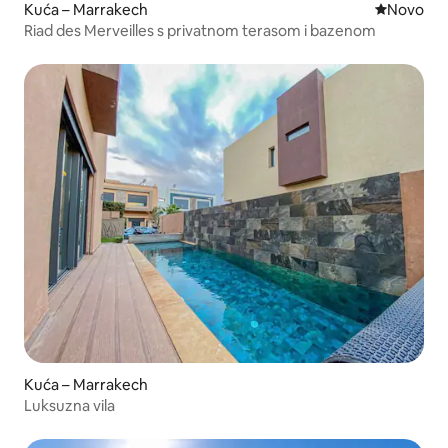
Kuća – Marrakech
Novi smješ
Novo
Riad des Merveilles s privatnom terasom i bazenom
Kuća – Marrakech
Luksuzna vila