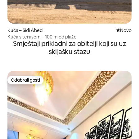
Kuća – Sidi Abed
Novi smješ
Novo
Kuća s terasom – 100 m od plaže
Smještaji prikladni za obitelji koji su uz
skijašku stazu
Odabrali gosti
Odabrali gosti