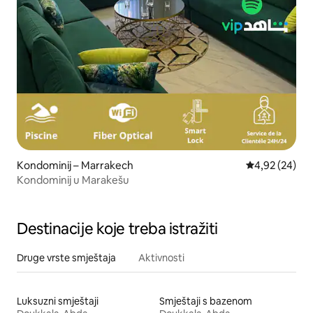
Kondominij – Marrakech
Prosječna ocje
4,92 (24)
Kondominij u Marakešu
Destinacije koje treba istražiti
Druge vrste smještaja
Aktivnosti
Luksuzni smještaji
Smještaji s bazenom