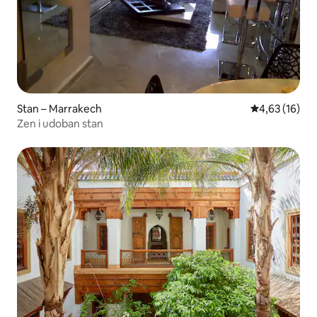
Stan – Marrakech
Prosječna ocje
4,63 (16)
Zen i udoban stan