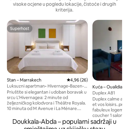
visoke ocjene u pogledu lokacije, čistoće i drugih
kriterija.
Superhost
Superhost
Stan – Marrakech
Prosječna ocjena: 4,96/5, recenz
4,96 (26)
Luksuzni apartman• Hivernage•Bazen-
Kuća – Oualidia
Centre Guéliz
Priuštite si elegantan i udoban boravak u
Duplex A81
srcu L'Hivernagea: 2 minute od
Duplex calme adap
željezničkog kolodvora i Théâtre Royala.
et vos loisirs..prof
10 minuta od M Avenue i La Ménare.
fabuleux logemen
Sigurna rezidencija s bazenom i
coucher 1 salon marocain 
privatnim parkingom. Glavni apartman s
Doukkala-Abda – popularni sadržaji u
douche 1 cuisine terasse rési
kupaonicom + druga spavaća soba s
lagune privé sécur