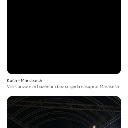
Kuća – Marrakech
Vila s privatnim bazenom bez susjeda nasuprot Marakeša