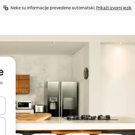
Neke su informacije prevedene automatski. 
Prikaži izvorni jezik
e
ne
dati koristeći se strelicama prema gore i prema dolje, kao i dodirom i