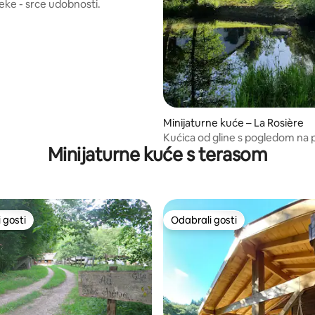
eke - srce udobnosti.
Minijaturne kuće – La Rosière
Kućica od gline s pogledom na 
Minijaturne kuće s terasom
jezero za kupanje
 gosti
Odabrali gosti
 gosti
Odabrali gosti