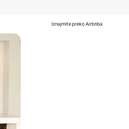
Iznajmite preko Airbnba
li prelaskom prstom po zaslonu.