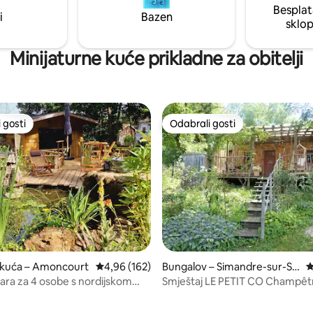
Besplat
G mrežni štednjak
i
Bazen
sklo
Minijaturne kuće prikladne za obitelji
 gosti
Odabrali gosti
 gosti
Odabrali gosti
 kuća – Amoncourt
Prosječna ocjena: 4,96/5, recenzija: 162
4,96 (162)
Bungalov – Simandre-sur-Su
P
ran
ara za 4 osobe s nordijskom
Smještaj LE PETIT CO Champêt
Cabane