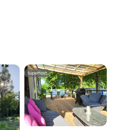
Superhost
nakom „Odabrali gosti”
Superhost