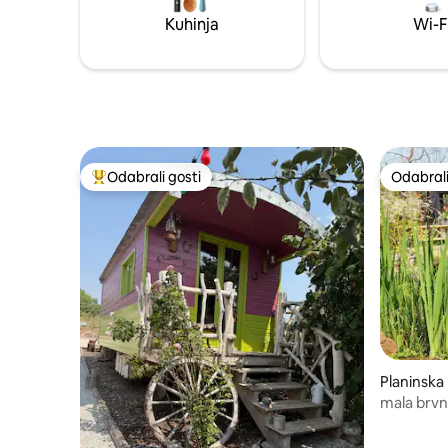
šećer - 4
Kuhinja
Wi-F
Odabrali gosti
Odabrali
Među najviše rangiranima s oznakom „Odabrali gosti”
Odabrali
Planinska
mala brvn
kupelji