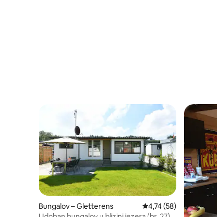
Bungalov – Gletterens
Prosječna ocjena: 4,74/
4,74 (58)
Udoban bungalov u blizini jezera (br. 27)