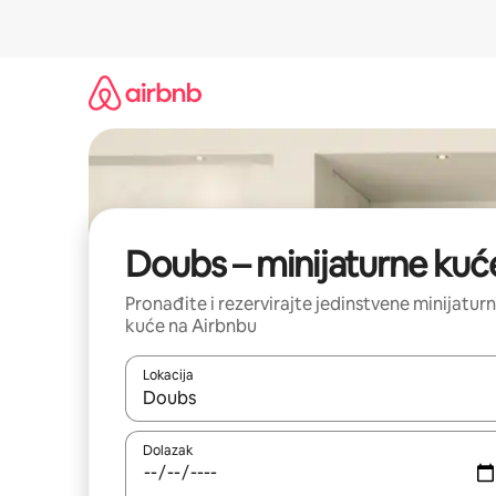
Prijeđi
na
sadržaj
Doubs – minijaturne kuć
Pronađite i rezervirajte jedinstvene minijatur
kuće na Airbnbu
Lokacija
Kada budu dostupni rezultati, moći ćete ih pregle
Dolazak