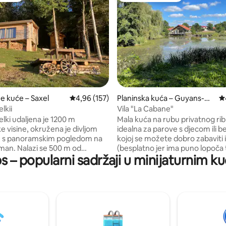
, recenzija: 259
ne kuće – Saxel
Prosječna ocjena: 4,96/5, recenzija: 157
4,96 (157)
Planinska kuća – Guyans-Du
Pr
rnes
lkii
Vila "La Cabane"
lki udaljena je 1200 m
Mala kuća na rubu privatnog ri
 visine, okružena je divljom
idealna za parove s djecom ili be
, s panoramskim pogledom na
kojoj se možete dobro zabaviti i
man. Nalazi se 500 m od
(besplatno jer ima puno lopoča
 – popularni sadržaji u minijaturnim 
dom ili
razdoblja cvatnje). U prizemlju s
 omogućuje vam da se opustite
dnevni boravak s potpuno opr
enom okruženju. Brvnara je
kuhinjom i kupaonicom s WC-o
tednjakom na drva koja
Na katu: 1 garderoba i 2 prostor
 izvanrednu atmosferu i
spavanje: 1 krevet za 2 osobe (14
na je osvjetljenjem u četvrti
1 sofa na razvlačenje za 2 osobe
se nalazi lijepa terasa s velikim 
grijanim suncobranom i roštilje