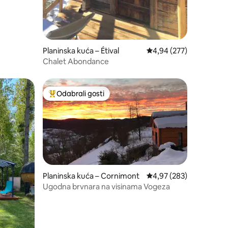
Planinska kuća – Étival
Prosječna ocjena: 4,94/
4,94 (277)
Chalet Abondance
Odabrali gosti
Među najviše rangiranima s oznakom „Odabrali gosti”
Planinska kuća – Cornimont
Prosječna ocjena: 4,97/
4,97 (283)
Ugodna brvnara na visinama Vogeza