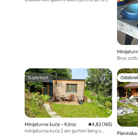
Minijatur
es-Bains
Broc cott
les Bains
Superhost
Odabrali
Superhost
Odabrali
Minijaturne kuće – Köniz
Prosječna ocjena: 4,82/5
4,82 (165)
minijaturna kuća 2 am gurten berg u
Planinska
Bernu