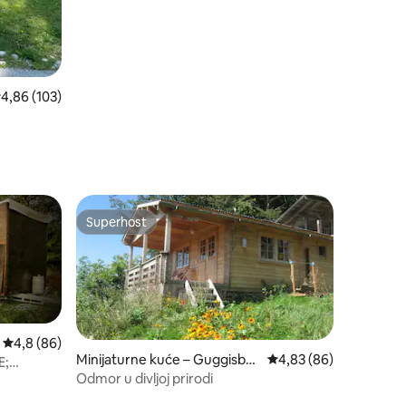
rosječna ocjena: 4,86/5, recenzija: 103
4,86 (103)
Superhost
Superhost
Prosječna ocjena: 4,8/5, recenzija: 86
4,8 (86)
Minijaturne kuće – Guggisber
Prosječna ocjena: 4,83
4,83 (86)
E;
g
Odmor u divljoj prirodi