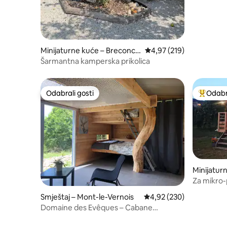
Minijaturne kuće – Breconch
Prosječna ocjena: 4,97/5
4,97 (219)
aux
Šarmantna kamperska prikolica
Odabrali gosti
Odabra
Odabrali gosti
Među naj
Minijatur
Za mikro-
Smještaj – Mont-le-Vernois
Prosječna ocjena: 4,92/5
4,92 (230)
Domaine des Evêques – Cabane
Serpentarbre