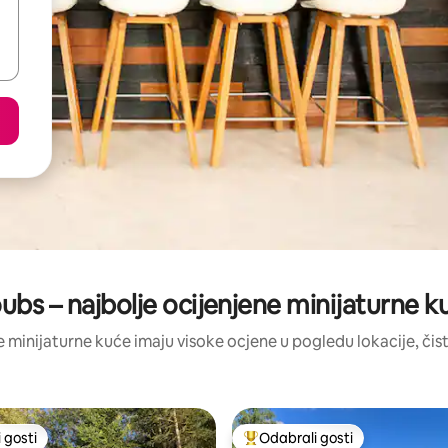
ubs – najbolje ocijenjene minijaturne k
ve minijaturne kuće imaju visoke ocjene u pogledu lokacije, čist
 gosti
Odabrali gosti
 gosti
Među najviše rangiranima s oz