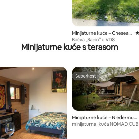
Minijaturne kuće – Cheseau
P
x-Noréaz
Bačva „Sapin” u VD8
Minijaturne kuće s terasom
Superhost
Superhost
Minijaturne kuće – Niedermuhl
ern
minijaturna_kuća NOMAD CUB
minimalistički
5, recenzija: 58