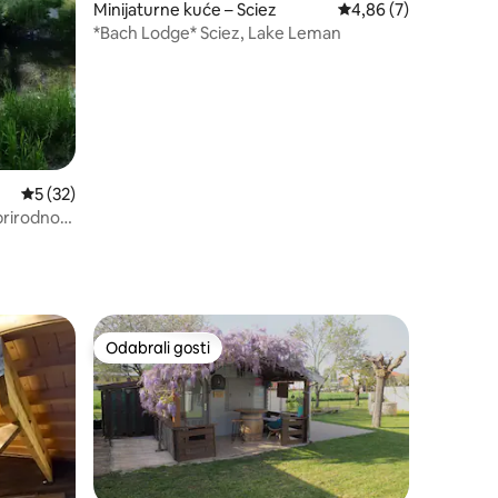
Minijaturne kuće – Sciez
Prosječna ocjena: 4,8
4,86 (7)
*Bach Lodge* Sciez, Lake Leman
Prosječna ocjena: 5/5, recenzija: 32
5 (32)
prirodno
Odabrali gosti
Odabrali gosti