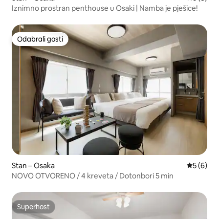
Iznimno prostran penthouse u Osaki | Namba je pješice!
Odabrali gosti
Odabrali gosti
Stan – Osaka
Prosječna
5 (6)
NOVO OTVORENO / 4 kreveta / Dotonbori 5 min
Superhost
Superhost