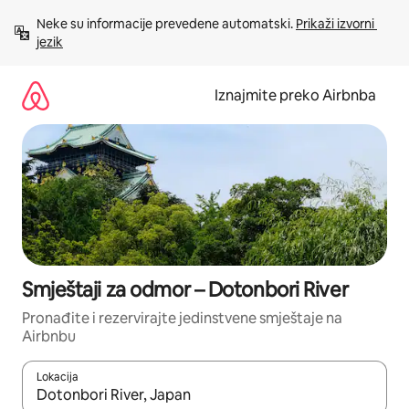
Prijeđi
Neke su informacije prevedene automatski. 
Prikaži izvorni 
na
jezik
sadržaj
Iznajmite preko Airbnba
Smještaji za odmor – Dotonbori River
Pronađite i rezervirajte jedinstvene smještaje na
Airbnbu
Lokacija
Kada budu dostupni rezultati, moći ćete ih pregledati koristeći