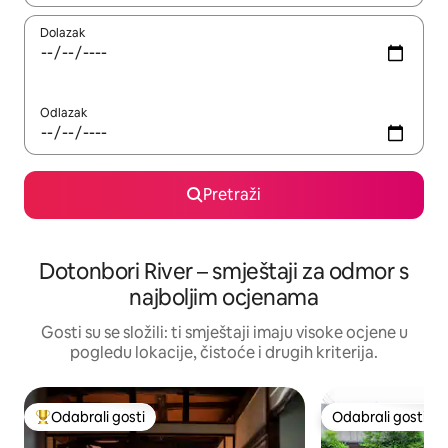
Dolazak
Odlazak
Pretraži
Dotonbori River – smještaji za odmor s
najboljim ocjenama
Gosti su se složili: ti smještaji imaju visoke ocjene u
pogledu lokacije, čistoće i drugih kriterija.
Odabrali gosti
Odabrali gosti
Među najviše rangiranima s oznakom „Odabrali gosti”
Odabrali gosti