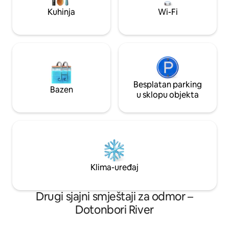
stvorenom s ljubavlju. Ažurirali smo
čistoću za grupe. 
Kuhinja
Wi-Fi
sadržaje kao što su klima-uređaj, kuhinja,
povijest i utjehu, 
WC školjka i kupaonica koji pokrivaju
smještaj u Osaki.
veličinu prostorije kako biste imali
ugodan boravak. Tu je i grijanje u
kupaonici. Također se divimo
umjetnicima. Tkanina, zeleno, vrt, ukrasi
i radovi, „!!” u ulaznom hodniku itd. Voljeli
bismo pronaći neke od naših favorita.
Besplatan parking
Bazen
Doživite staru, ali moćnu strukturu
u sklopu objekta
zgrade i ljepotu materijala.
Klima-uređaj
Drugi sjajni smještaji za odmor –
Dotonbori River