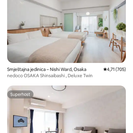
Smještajna jedinica – Nishi Ward, Osaka
Prosječna ocjen
4,71 (705)
nedoco OSAKA Shinsaibashi , Deluxe Twin
Superhost
Superhost