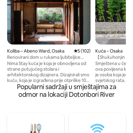
Koliba – Abeno Ward, Osaka
Prosječna ocjena: 5/5, recenz
5 (102)
Kuća – Osaka
Renovirani dom u rukama ljubiteljice
【Shukuhonjin g
putovanja, stolare i dizajnerice
Machiya★Delicate
Nima Stay kuća je koja je obnovljena od
Smještena u četvrt
strane putujućeg stolara i
ova povijesna kuća 
arhitektonskog dizajnera. Dizajnirali smo
je osoba koja je pr
kuću, koja je izgrađena prije otprilike 100
svjetskog rata. Re
Popularni sadržaji u smještajima za
godina, kako bi se istakao šarm
od strane poznatog
materijala zgrade. Možete polirati
se na 150ⓘ, spajaju
odmor na lokaciji Dotonbori River
originalno drvo, vrata i sl. i ponovno ih
modernim luksuz
upotrijebiti. Posvećeni smo upotrebi
odmaralištu u cen
prirodnih građevinskih materijala. Sunce i
elegantan dizajn us
sjene ujutro, danju i noću te ugodno
sadašnjost, nudeći
mjesto gdje se četiri godišnja doba
prostranu udobnos
Japana udobno stapaju. Odvojite malo
odvojenim WC škol
vremena i uživajte u prostoru
velikom kadom, osi