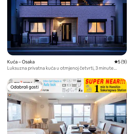
Kuća – Osaka
Prosječna
5 (9)
Luksuzna privatna kuća u otmjenoj četvrti, 3 minute
vlakom do Nambe
Odabrali gosti
Odabrali gosti