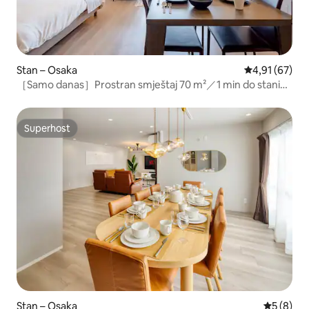
Stan – Osaka
Prosječna ocje
4,91 (67)
［Samo danas］Prostran smještaj 70 m²／1 min do stanice
／5 min do četvrti Namba
Superhost
Superhost
Stan – Osaka
Prosječna
5 (8)