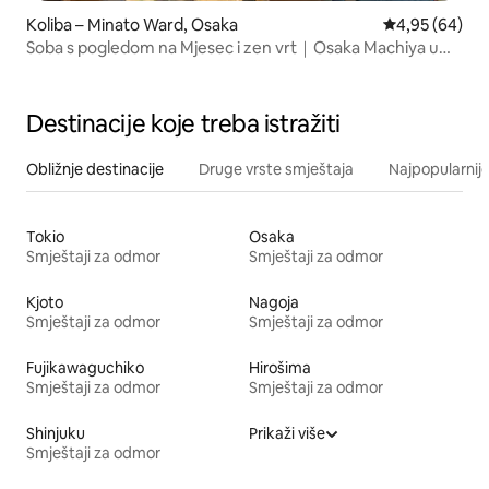
Koliba – Minato Ward, Osaka
Prosječna ocje
4,95 (64)
Soba s pogledom na Mjesec i zen vrt｜Osaka Machiya u
blizini USJ-a
Destinacije koje treba istražiti
Obližnje destinacije
Druge vrste smještaja
Najpopularnije
Tokio
Osaka
Smještaji za odmor
Smještaji za odmor
Kjoto
Nagoja
Smještaji za odmor
Smještaji za odmor
Fujikawaguchiko
Hirošima
Smještaji za odmor
Smještaji za odmor
Shinjuku
Prikaži više
Smještaji za odmor