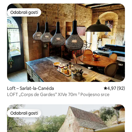
Odabrali gosti
Odabrali gosti
Loft – Sarlat-la-Canéda
Prosječna ocje
4,97 (92)
LOFT „Corps de Gardes” XIVe 70m ² Povijesno srce
Odabrali gosti
Odabrali gosti