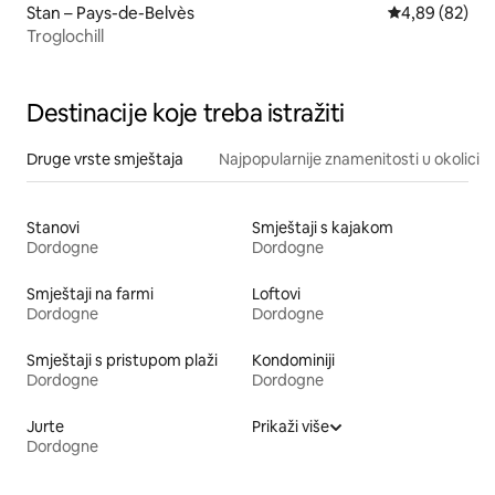
Stan – Pays-de-Belvès
Prosječna ocje
4,89 (82)
Troglochill
Destinacije koje treba istražiti
Druge vrste smještaja
Najpopularnije znamenitosti u okolici
Stanovi
Smještaji s kajakom
Dordogne
Dordogne
Smještaji na farmi
Loftovi
Dordogne
Dordogne
Smještaji s pristupom plaži
Kondominiji
Dordogne
Dordogne
Jurte
Prikaži više
Dordogne