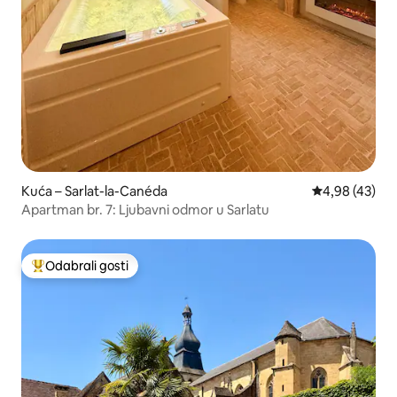
Kuća – Sarlat-la-Canéda
Prosječna ocje
4,98 (43)
Apartman br. 7: Ljubavni odmor u Sarlatu
Odabrali gosti
Među najviše rangiranima s oznakom „Odabrali gosti”