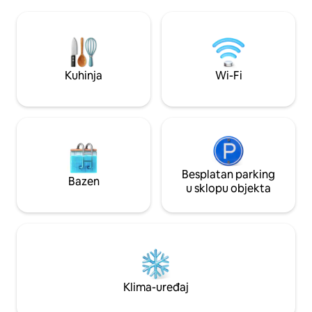
topao i privlačan dom spaja tradicionalni
uživajte u pečeno
karakter s modernim udobnostima, a
kaminu u jesen ili
sve to u umirujućoj atmosferi. U blizini
pored božićnog drvc
Sarlata, Dommea, Beynaca i drugih
Robert, jedno od „
mjesta, idealna je polazna točka za
des France”, udalj
romantični odmor ili obiteljski odmor.
minuta ili 20 minu
Kuhinja
Wi-Fi
Besplatan parking
Bazen
u sklopu objekta
Klima-uređaj