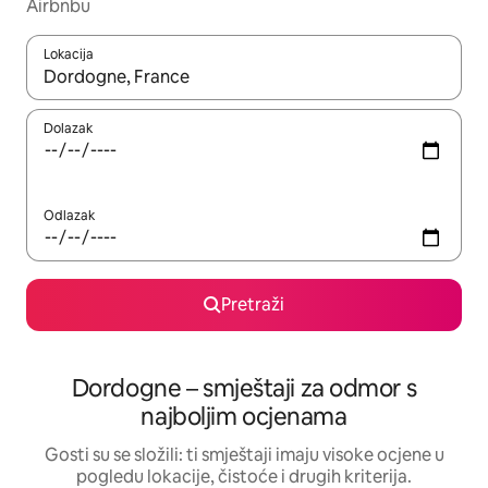
Airbnbu
Lokacija
Kada budu dostupni rezultati, moći ćete ih pregledati koristeći
Dolazak
Odlazak
Pretraži
Dordogne – smještaji za odmor s
najboljim ocjenama
Gosti su se složili: ti smještaji imaju visoke ocjene u
pogledu lokacije, čistoće i drugih kriterija.