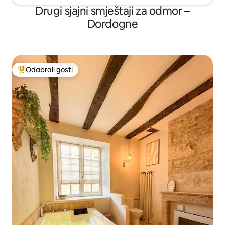
Drugi sjajni smještaji za odmor –
Dordogne
Odabrali gosti
Među najviše rangiranima s oznakom „Odabrali gosti”