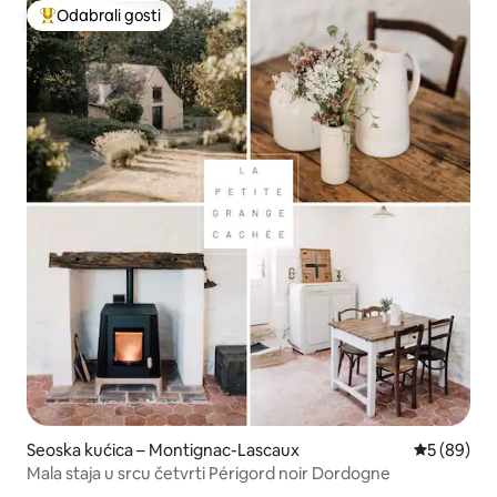
Odabrali gosti
Među najviše rangiranima s oznakom „Odabrali gosti”
Seoska kućica – Montignac-Lascaux
Prosječna o
5 (89)
Mala staja u srcu četvrti Périgord noir Dordogne