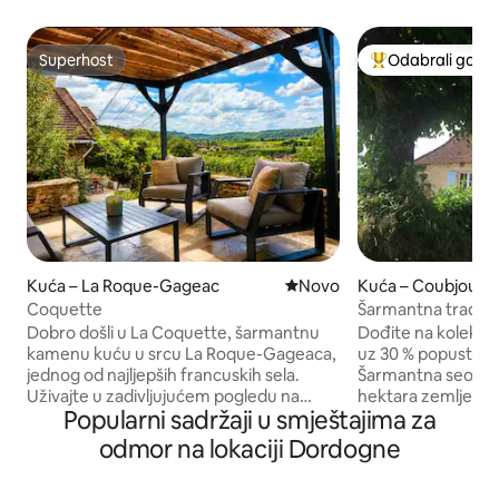
Superhost
Odabrali gosti
Superhost
Među najviše ran
Kuća – La Roque-Gageac
Novi smještaj
Novo
Kuća – Coubjours
Coquette
Šarmantna tradicio
luksuzni bazen
Dobro došli u La Coquette, šarmantnu
Dođite na kolekcij
kamenu kuću u srcu La Roque-Gageaca,
uz 30 % popusta! (
jednog od najljepših francuskih sela.
Šarmantna seoska 
Uživajte u zadivljujućem pogledu na
hektara zemlje, n
Popularni sadržaji u smještajima za
dolinu Dordogne, obližnjim kafićima,
iznimnim pogledom.
trgovinama i šetnjama uz rijeku. Iz kuće
doba godine. Potra
odmor na lokaciji Dordogne
promatrajte balone na vrući zrak u zoru i
proljeće; ljeti ljen
uživajte u zalascima sunca navečer. Ovaj
(zajedničkog) be