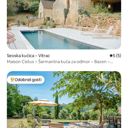
Seoska kućica – Vitrac
Prosječna
5 (5)
Maison Cistus ~ Šarmantna kuća za odmor ~ Bazen ~
Sarlat
Odabrali gosti
Među najviše rangiranima s oznakom „Odabrali gosti”