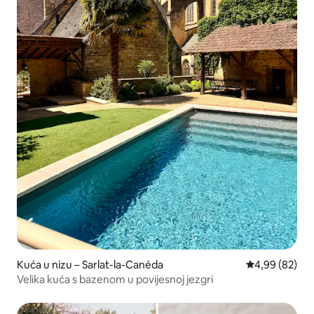
Kuća u nizu – Sarlat-la-Canéda
Prosječna ocje
4,99 (82)
Velika kuća s bazenom u povijesnoj jezgri