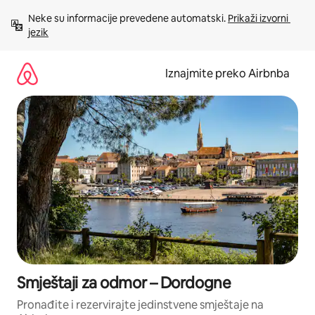
Prijeđi
Neke su informacije prevedene automatski. 
Prikaži izvorni 
na
jezik
sadržaj
Iznajmite preko Airbnba
Smještaji za odmor – Dordogne
Pronađite i rezervirajte jedinstvene smještaje na