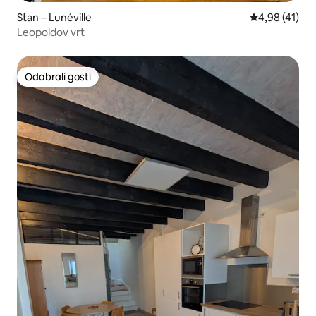
Stan – Lunéville
Prosječna ocje
4,98 (41)
Leopoldov vrt
Odabrali gosti
Odabrali gosti