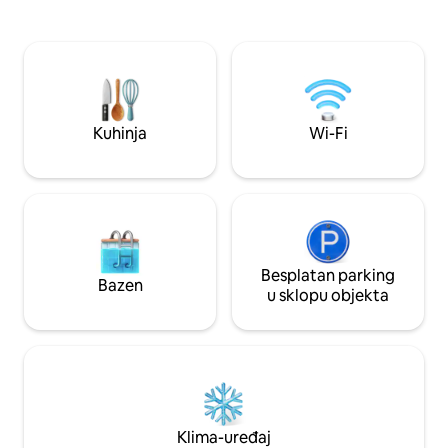
soba opremljena je bračnim krevetom, a
poslovno putovanj
posljednja spavaća soba s jednim
željezničkog kolo
krevetom. Podrum s perilicom rublja,
Nancyja, u blizini 
sušilicom i nosilima. 15 minuta od Nancy
Rosièresa i Vogeza
vožnje automobilom i 10 minuta pješice
Wi-Fi, vrlo udobna
od željezničke stanice. Supermarket i
parkiranje. Kućni l
obližnje trgovine nalaze se na pješačkoj
na zahtjev, u sklad
Kuhinja
Wi-Fi
udaljenosti.
Besplatan parking
Bazen
u sklopu objekta
Klima-uređaj