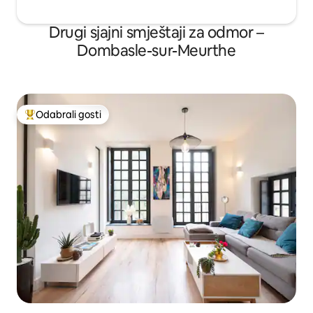
Drugi sjajni smještaji za odmor –
Dombasle-sur-Meurthe
Odabrali gosti
Među najviše rangiranima s oznakom „Odabrali gosti”