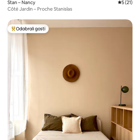
Stan – Nancy
Prosječna 
5 (21)
Côté Jardin – Proche Stanislas
Odabrali gosti
Među najviše rangiranima s oznakom „Odabrali gosti”