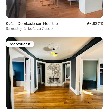
Kuća – Dombasle-sur-Meurthe
Prosječna ocj
4,82 (11)
Samostojeća kuća za 7 osoba
Odabrali gosti
Odabrali gosti