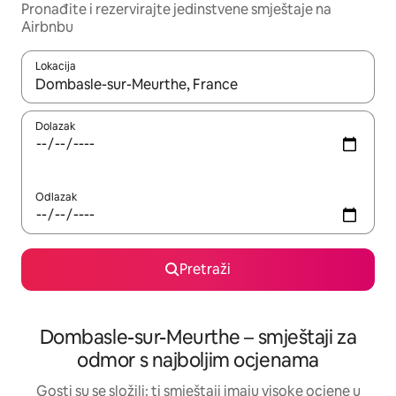
Pronađite i rezervirajte jedinstvene smještaje na
Airbnbu
Lokacija
Kada budu dostupni rezultati, moći ćete ih pregledati koristeći
Dolazak
Odlazak
Pretraži
Dombasle-sur-Meurthe – smještaji za
odmor s najboljim ocjenama
Gosti su se složili: ti smještaji imaju visoke ocjene u