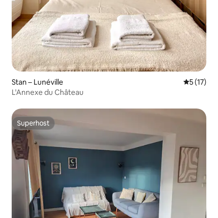
Stan – Lunéville
Prosječna 
5 (17)
L'Annexe du Château
Superhost
Superhost