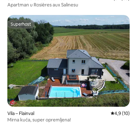
Apartman u Rosières aux Salinesu
Superhost
Superhost
Vila – Flainval
Prosječna ocj
4,9 (10)
Mirna kuća, super opremljena!