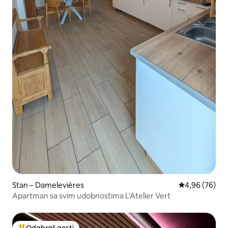
Stan – Damelevières
Prosječna ocje
4,96 (76)
Apartman sa svim udobnostima L'Atelier Vert