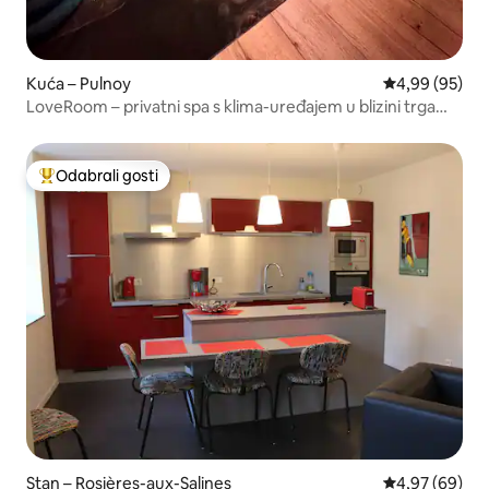
Kuća – Pulnoy
Prosječna ocje
4,99 (95)
LoveRoom – privatni spa s klima-uređajem u blizini trga
Place Stanislas
Odabrali gosti
Među najviše rangiranima s oznakom „Odabrali gosti”
Stan – Rosières-aux-Salines
Prosječna ocje
4,97 (69)