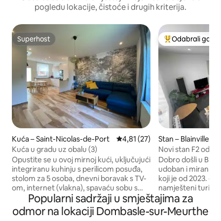
pogledu lokacije, čistoće i drugih kriterija.
Superhost
Odabrali gosti
Superhost
Među najviše ran
Kuća – Saint-Nicolas-de-Port
Prosječna ocjena: 4,81/5, recen
4,81 (27)
Stan – Blainville-su
Kuća u gradu uz obalu (3)
Novi stan F2 od 50 
terasa
Opustite se u ovoj mirnoj kući, uključujući
Dobro došli u Blainv
integriranu kuhinju s perilicom posuđa,
udoban i miran st
stolom za 5 osoba, dnevni boravak s TV-
koji je od 2023. g
om, internet (vlakna), spavaću sobu s
namješteni turistič
Popularni sadržaji u smještajima za
bračnim krevetom, veliku zasebnu
zvjezdice ⭐️⭐️⭐️. U prizemlju mirne kuće
garderobu, kupaonicu s dvostrukim
sa zaštićenom ter
odmor na lokaciji Dombasle-sur-Meurthe
umivaonikom i WC-om. Druga spavaća
Savršeno mjesto za