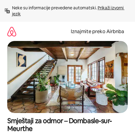
Prijeđi
Neke su informacije prevedene automatski. 
Prikaži izvorni 
na
jezik
sadržaj
Iznajmite preko Airbnba
Smještaji za odmor – Dombasle-sur-
Meurthe