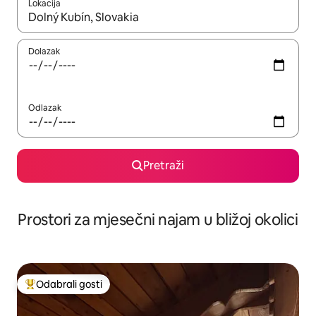
Lokacija
Kada budu dostupni rezultati, moći ćete ih pregledati koristeći
Dolazak
Odlazak
Pretraži
Prostori za mjesečni najam u bližoj okolici
Odabrali gosti
Među najviše rangiranima s oznakom „Odabrali gosti”