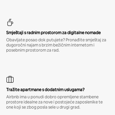
Smještaji s radnim prostorom za digitalne nomade
Obavljate posao dok putujete? Pronađite smještaj za
dugoročni najam s brzim bežičnim internetom i
posebnim prostorom za rad.
Tražite apartmane s dodatnim uslugama?
Airbnb ima u ponudi dobro opremljene stambene
prostore idealne za nove i postojeće zaposlenike te
one koji se zbog posla sele u drugi grad.