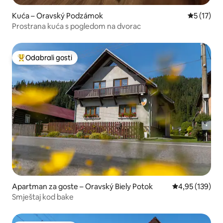
Kuća – Oravský Podzámok
Prosječna 
5 (17)
Prostrana kuća s pogledom na dvorac
Odabrali gosti
Među najviše rangiranima s oznakom „Odabrali gosti”
Apartman za goste – Oravský Biely Potok
Prosječna ocjen
4,95 (139)
Smještaj kod bake