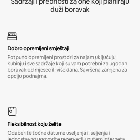
Sadržaji i prednosti za one koji planiraju
duži boravak
Dobro opremljeni smještaji
Potpuno opremljeni prostori za najam uključuju
kuhinju i sve sadržaje koji su vam potrebni za ugodan
boravak od mjesec ili više dana. Savršena zamjena za
opciju podnajma.
Fleksibilnost koju želite
Odaberite točne datume useljenja i iseljenja i
jednostavno ugovorite rezervaciju putem interneta,