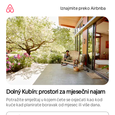
Prijeđi
na
Iznajmite preko Airbnba
sadržaj
Dolný Kubín: prostori za mjesečni najam
Potražite smještaj u kojem ćete se osjećati kao kod
kuće kad planirate boravak od mjesec ili više dana.