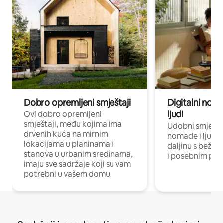
Dobro opremljeni smještaji
Digitalni noma
ljudi
Ovi dobro opremljeni
smještaji, među kojima ima
Udobni smještaj
drvenih kuća na mirnim
nomade i ljude 
lokacijama u planinama i
daljinu s bežič
stanova u urbanim sredinama,
i posebnim pro
imaju sve sadržaje koji su vam
potrebni u vašem domu.