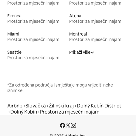
Prostori za mjesečni najam
Prostori za mjesečni najam
Firenca
Atena
Prostori za mjesečni najam
Prostori za mjesečni najam
Miami
Montreal
Prostori za mjesečni najam
Prostori za mjesečni najam
Seattle
Prikaži više
Prostori za mjesečni najam
*Za određena područja i smještaje mogu vrijediti neke
iznimke.
Airbnb
Slovačka
Žilinski kraj
Dolný Kubín District
Dolný Kubín
Prostori za mjesečni najam