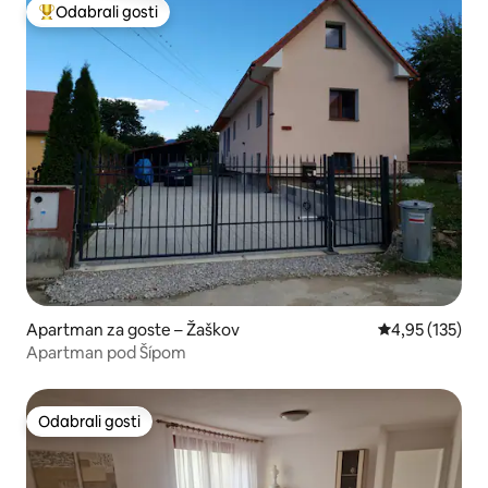
Odabrali gosti
Među najviše rangiranima s oznakom „Odabrali gosti”
Apartman za goste – Žaškov
Prosječna ocjen
4,95 (135)
Apartman pod Šípom
Odabrali gosti
Odabrali gosti