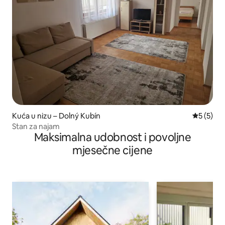
Kuća u nizu – Dolný Kubín
Prosječna
5 (5)
Stan za najam
Maksimalna udobnost i povoljne
mjesečne cijene