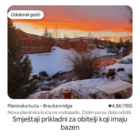
pogledom
Odabrali gosti
Odabrali gosti
Planinska kuća – Breckenridge
Prosječna ocjen
4,86 (155)
Nova planinska kuća na vodopadu. Dobri psi su dobrodošli.
Smještaji prikladni za obitelji koji imaju
bazen