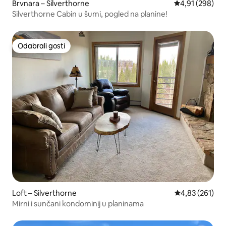
Brvnara – Silverthorne
Prosječna ocjen
4,91 (298)
Silverthorne Cabin u šumi, pogled na planine!
Odabrali gosti
Odabrali gosti
Loft – Silverthorne
Prosječna ocjen
4,83 (261)
Mirni i sunčani kondominij u planinama