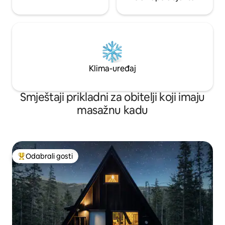
Klima-uređaj
Smještaji prikladni za obitelji koji imaju
masažnu kadu
Odabrali gosti
Među najviše rangiranima s oznakom „Odabrali gosti”