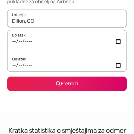
prikladne za obitelj na Airbnbu
Lokacija
Kada budu dostupni rezultati, moći ćete ih pregledati koristeći
Dolazak
Odlazak
Pretraži
Kratka statistika o smještajima za odmor