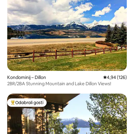
Kondominij – Dillon
Prosječna ocjen
4,94 (126)
2BR/2BA Stunning Mountain and Lake Dillon Views!
Odabrali gosti
Među najviše rangiranima s oznakom „Odabrali gosti”