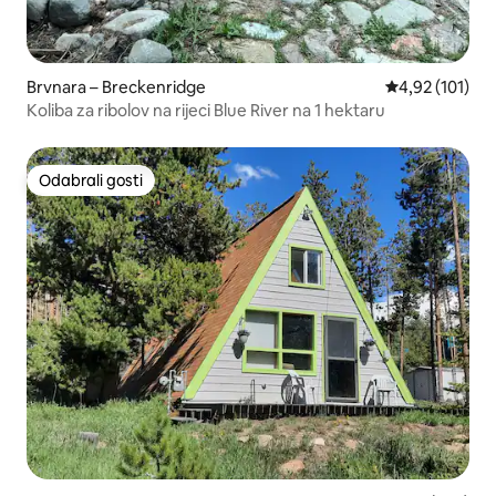
Brvnara – Breckenridge
Prosječna ocjen
4,92 (101)
Koliba za ribolov na rijeci Blue River na 1 hektaru
Odabrali gosti
Odabrali gosti