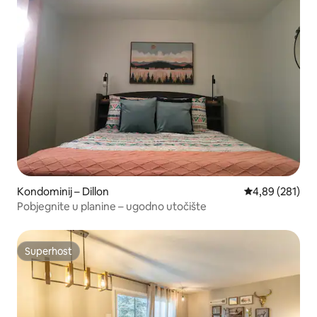
Kondominij – Dillon
Prosječna ocjen
4,89 (281)
Pobjegnite u planine – ugodno utočište
Superhost
Superhost