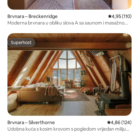
Brvnara – Breckenridge
Prosječna ocjen
4,95 (110)
Moderna brvnara u obliku slova A sa saunom i masažnom
kadom
Superhost
Superhost
Brvnara – Silverthorne
Prosječna ocjen
4,86 (124)
Udobna kuća s kosim krovom s pogledom vrijedan milijun
dolara!