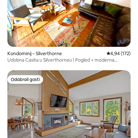
Kondominij – Silverthorne
Prosječna ocjen
4,94 (172)
Udobna Casita u Silverthorneu | Pogled + moderna
preinaka
Odabrali gosti
Odabrali gosti