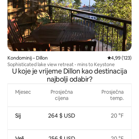
Kondominij – Dillon
Prosječna ocjen
4,99 (123)
Sophisticated lake view retreat - mins to Keystone
U koje je vrijeme Dillon kao destinacija
najbolji odabir?
Mjesec
Prosječna
Prosječna
cijena
temp.
Sij
264 $ USD
20 °F
Velj
256 $ USD
20 °F