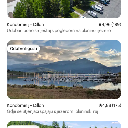
Kondominij – Dillon
Prosječna ocjen
4,96 (189)
Udoban boho smještaj s pogledom na planinu i jezero
Odabrali gosti
Odabrali gosti
Kondominij – Dillon
Prosječna ocjen
4,88 (175)
Gdje se Stjenjaci spajaju s jezerom: planinski raj