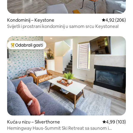
Kondominij – Keystone
Prosječna ocjen
4,92 (206)
Svijetli i prostrani kondominij u samom srcu Keystonea!
Odabrali gosti
Među najviše rangiranima s oznakom „Odabrali gosti”
Kuća u nizu – Silverthorne
Prosječna ocjen
4,99 (103)
Hemingway Haus-Summit Ski Retreat sa saunom i