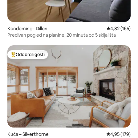
Kondominij – Dillon
Prosječna ocjen
4,82 (165)
Predivan pogled na planine, 20 minuta od 5 skijališta
Odabrali gosti
Među najviše rangiranima s oznakom „Odabrali gosti”
Kuća – Silverthorne
Prosječna ocjen
4,95 (179)