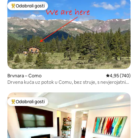
Odabrali gosti
Među najviše rangiranima s oznakom „Odabrali gosti”
Brvnara – Como
Prosječna ocjen
4,95 (740)
Drvena kuća uz potok u Comu, bez struje, s nevjerojatnim
pogledom!
Odabrali gosti
Među najviše rangiranima s oznakom „Odabrali gosti”