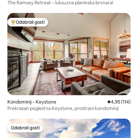
The Ramsey Retreat – luksuzna planinska brvnara!
Odabrali gosti
Među najviše rangiranima s oznakom „Odabrali gosti”
Kondominij – Keystone
Prosječna ocjen
4,95 (114)
Prekrasan pogled na Keystone, prostrani kondominij
Odabrali gosti
Odabrali gosti