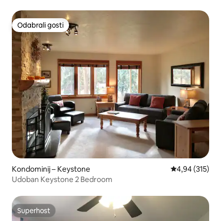
Odabrali gosti
Odabrali gosti
Kondominij – Keystone
Prosječna ocjen
4,94 (315)
Udoban Keystone 2 Bedroom
Superhost
Superhost