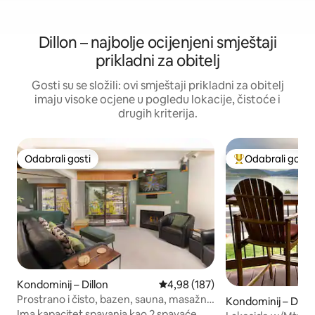
Dillon – najbolje ocijenjeni smještaji
prikladni za obitelj
Gosti su se složili: ovi smještaji prikladni za obitelj
imaju visoke ocjene u pogledu lokacije, čistoće i
drugih kriterija.
Odabrali gosti
Odabrali gosti
Odabrali gosti
Među najviše ran
Kondominij – Dillon
Prosječna ocjena: 4,98/5, recenz
4,98 (187)
Prostrano i čisto, bazen, sauna, masažna
Kondominij – Dillo
kada, pogled na jezero
Ima kapacitet spavanja kao 2 spavaće