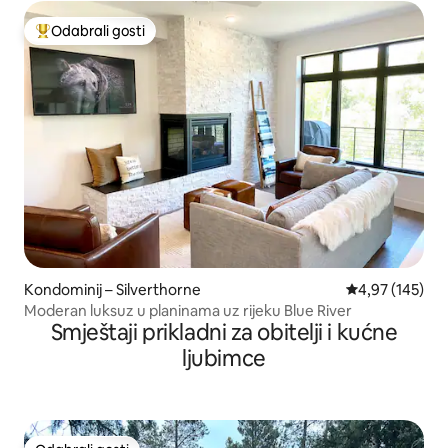
Odabrali gosti
Među najviše rangiranima s oznakom „Odabrali gosti”
Kondominij – Silverthorne
Prosječna ocjen
4,97 (145)
Moderan luksuz u planinama uz rijeku Blue River
Smještaji prikladni za obitelji i kućne
ljubimce