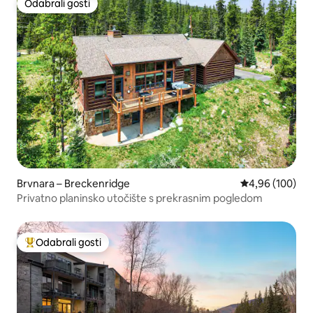
Odabrali gosti
Odabrali gosti
Brvnara – Breckenridge
Prosječna ocjen
4,96 (100)
Privatno planinsko utočište s prekrasnim pogledom
Odabrali gosti
Među najviše rangiranima s oznakom „Odabrali gosti”