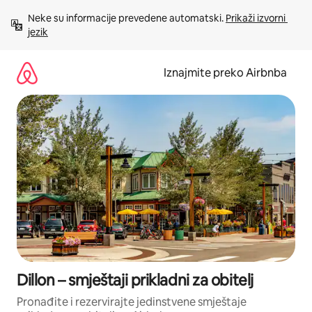
Prijeđi
Neke su informacije prevedene automatski. 
Prikaži izvorni 
na
jezik
sadržaj
Iznajmite preko Airbnba
Dillon – smještaji prikladni za obitelj
Pronađite i rezervirajte jedinstvene smještaje