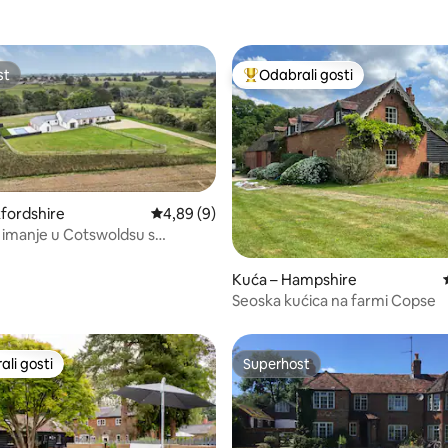
st
Odabrali gosti
st
Među najviše rangiranima s oz
fordshire
Prosječna ocjena: 4,89/5, recenzija: 9
4,89 (9)
imanje u Cotswoldsu s
5, recenzija: 71
Kuća – Hampshire
Seoska kućica na farmi Copse
li gosti
Superhost
više rangiranima s oznakom „Odabrali gosti”
Superhost