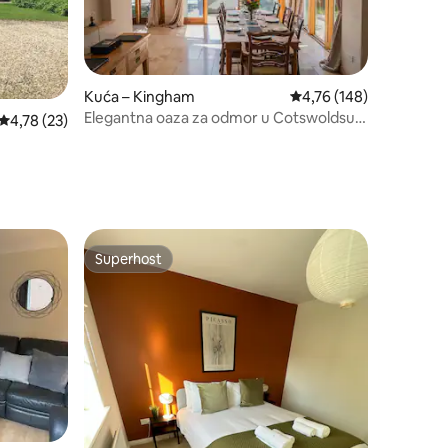
Kuća – Kingham
Prosječna ocjena: 4,76/
4,76 (148)
Elegantna oaza za odmor u Cotswoldsu s
Prosječna ocjena: 4,78/5, recenzija: 23
4,78 (23)
grijanim bazenom, za 8 osoba
Superhost
Superhost