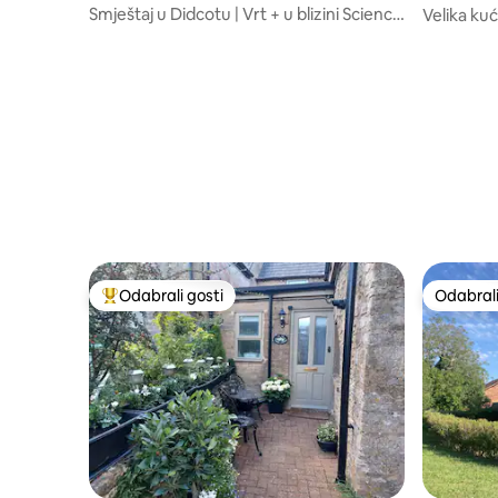
Smještaj u Didcotu | Vrt + u blizini Science
Velika kuć
Valea
za radnike 
Odabrali gosti
Odabrali
Među najviše rangiranima s oznakom „Odabrali gosti”
Odabrali