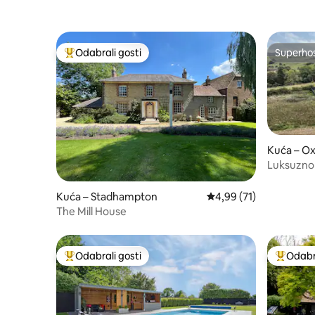
Odabrali gosti
Superho
Među najviše rangiranima s oznakom „Odabrali gosti”
Superho
Kuća – Ox
Luksuzno 
bazenom
Kuća – Stadhampton
Prosječna ocjena: 4,99/
4,99 (71)
The Mill House
Odabrali gosti
Odabra
Među najviše rangiranima s oznakom „Odabrali gosti”
Među naj