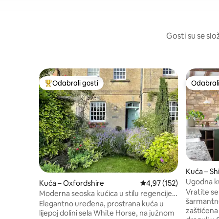
Gosti su se slo
Odabrali gosti
Odabrali
Među najviše rangiranima s oznakom „Odabrali gosti”
Odabrali
Kuća – S
wood
Ugodna k
Kuća – Oxfordshire
Prosječna ocjena: 4,97/5
4,97 (152)
kao spome
Vratite s
Moderna seoska kućica u stilu regencije u
šarmantno
blizini Cotswoldsa i Ridgewaya
Elegantno uređena, prostrana kuća u
zaštićena 
lijepoj dolini sela White Horse, na južnom