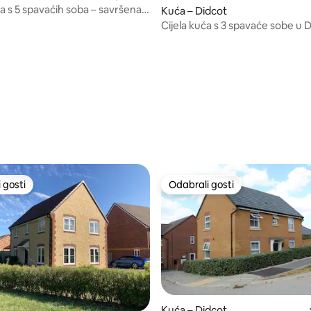
a s 5 spavaćih soba – savršena
Kuća – Didcot
i obitelji
Cijela kuća s 3 spavaće sobe u 
 gosti
Odabrali gosti
 gosti
Odabrali gosti
Kuća – Didcot