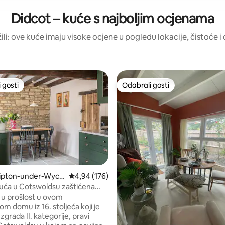
Didcot – kuće s najboljim ocjenama
žili: ove kuće imaju visoke ocjene u pogledu lokacije, čistoće i d
 gosti
Odabrali gosti
 gosti
Odabrali gosti
hipton-under-Wych
Prosječna ocjena: 4,94/5, recenzija: 176
4,94 (176)
uća u Cotswoldsu zaštićena
, recenzija: 152
nik arhitekture
e u prošlost u ovom
m domu iz 16. stoljeća koji je
zgrada II. kategorije, pravi