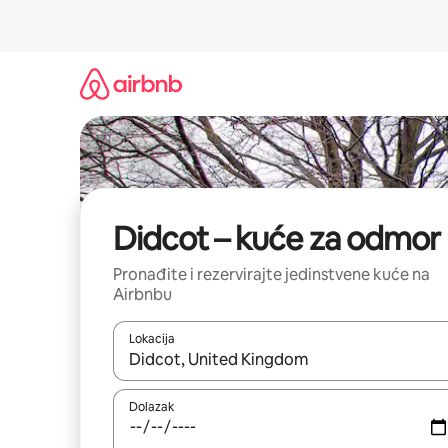
Prijeđi
na
sadržaj
Didcot – kuće za odmor
Pronađite i rezervirajte jedinstvene kuće na
Airbnbu
Lokacija
Kada budu dostupni rezultati, moći ćete ih pregle
Dolazak