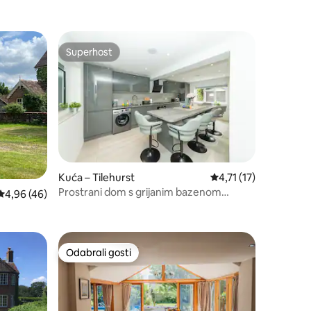
Superhost
nakom „Odabrali gosti”
Superhost
Kuća – Tilehurst
Prosječna ocjena: 4,71
4,71 (17)
Prostrani dom s grijanim bazenom
Prosječna ocjena: 4,96/5, recenzija: 46
4,96 (46)
(travanj – rujan) u Tilehurstu
Odabrali gosti
Odabrali gosti