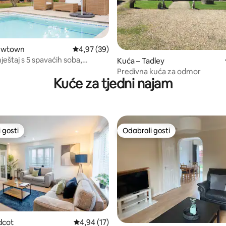
5, recenzija: 84
ewtown
Prosječna ocjena: 4,97/5, recenzija: 39
4,97 (39)
ještaj s 5 spavaćih soba,
Kuća – Tadley
m bazenom i masažnom kadom
Predivna kuća za odmor
Kuće za tjedni najam
 gosti
Odabrali gosti
 gosti
Odabrali gosti
/5, recenzija: 11
dcot
Prosječna ocjena: 4,94/5, recenzija: 17
4,94 (17)