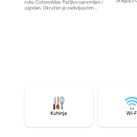
dragulj u
rubu Cotswoldsa. Pažljivo opremljen i
karakter 
ugodan. Okružen je zadivljujućim
udobnosti
pogledom na Ridgeway. Sjajna šetnja,
izloženim
selo s
prekrasni
pubovima/delikatesama/farmom/namirnicama
savršeno m
udaljenim 1,5 milje. Krasni pubovi u
prijatelje
okolnim selima. Otvoreni kamin. Jedan
odmor. Budući da se pub The Lamb nalazi
krevet za dvije osobe (s vlastitim
na samo ne
tušem/WC-om), jedan dvostruki krevet.
farme Day
Obiteljska kupaonica/WC. Nevjerojatna
savršena l
kuhinja. Kućni ljubimci su dobrodošli,
što Cotsw
sigurno ograđeni vrtovi. Ljubazan
domaćin. Odličan širokopojasni internet.
Punjač za električna vozila udaljen je 100
m (cijena).
Kuhinja
Wi-F