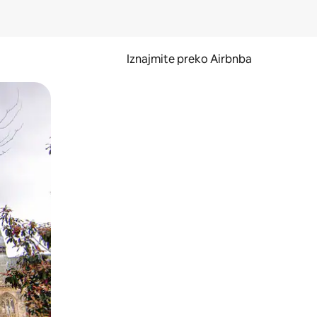
Iznajmite preko Airbnba
li prelaskom prstom po zaslonu.