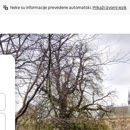
Neke su informacije prevedene automatski. 
Prikaži izvorni jezik
dati koristeći se strelicama prema gore i prema dolje, kao i dodirom i