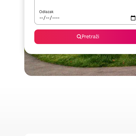
Odlazak
Pretraži