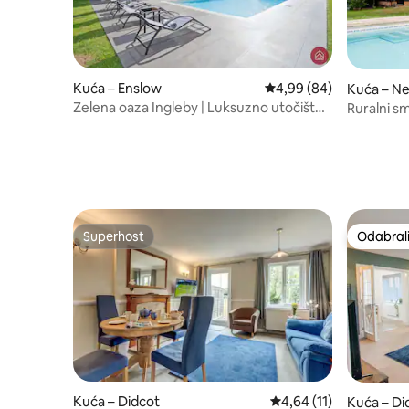
Kuća – Enslow
Prosječna ocjena: 4,99/
4,99 (84)
Kuća – N
Zelena oaza Ingleby | Luksuzno utočište
Ruralni sm
u Oxfordshireu
privatni
Superhost
Odabrali
Superhost
Odabrali
Kuća – Didcot
Prosječna ocjena: 4,64
4,64 (11)
Kuća – Di