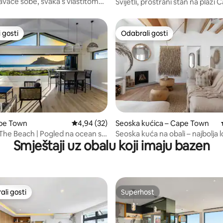
pavaće sobe, svaka s vlastitom
Svijetli, prostrani stan na plaži
, u blizini plaže.
 gosti
Odabrali gosti
 gosti
Odabrali gosti
, recenzija: 121
ape Town
Prosječna ocjena: 4,94/5, recenzija: 32
4,94 (32)
Seoska kućica – Cape Town
The Beach | Pogled na ocean s 2
Seoska kuća na obali – najbolja l
Smještaji uz obalu koji imaju bazen
Bakovenu
li gosti
Superhost
više rangiranima s oznakom „Odabrali gosti”
Superhost