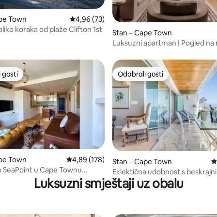
5, recenzija: 49
ape Town
Prosječna ocjena: 4,96/5, recenzija: 73
4,96 (73)
liko koraka od plaže Clifton 1st
Stan – Cape Town
Luksuzni apartman | Pogled na 
balkoni okupani suncem
 gosti
Odabrali gosti
 gosti
Odabrali gosti
ape Town
Prosječna ocjena: 4,89/5, recenzija: 178
4,89 (178)
5, recenzija: 12
Stan – Cape Town
P
 SeaPoint u Cape Townu
Eklektična udobnost s beskrajn
 s pažnjom na okoliš
Luksuzni smještaji uz obalu
pogledom na plažu Clifton