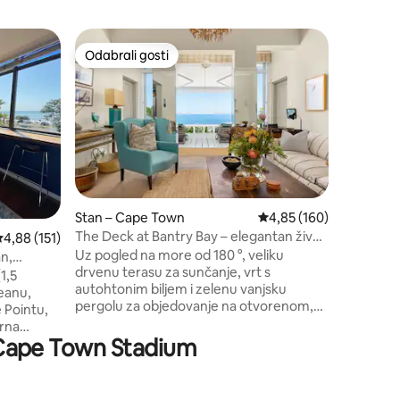
Stan – C
Odabrali gosti
Odabr
Odabrali gosti
Među na
Sea Chi: 
pogled n
NAPOMENA
kolovoza 
održavan
uznemirit
velike popuste! Ovaj vel
apartman
životnih 
slušanja 
Stan – Cape Town
Prosječna ocjena: 4,85/
4,85 (160)
kauču; fi
The Deck at Bantry Bay – elegantan život
rosječna ocjena: 4,88/5, recenzija: 151
4,88 (151)
razvlačenj
uz ocean.
Uz pogled na more od 180 °, veliku
zahvalju
n,
drvenu terasu za sunčanje, vrt s
priključk
1,5
autohtonim biljem i zelenu vanjsku
vrata na 
eanu,
pergolu za objedovanje na otvorenom,
Green Poi
 Pointu,
ovaj smještaj omogućuje vam da se lako
irna
prepustite načinu života u Capeu.
je Cape Town Stadium
lazi se na
Zakoračite u prekrasan smještaj s
na CT,
pogledom na Atlantski ocean. Ovaj stan u
 terena za
prizemlju s 2 spavaće sobe s privatnom
usne