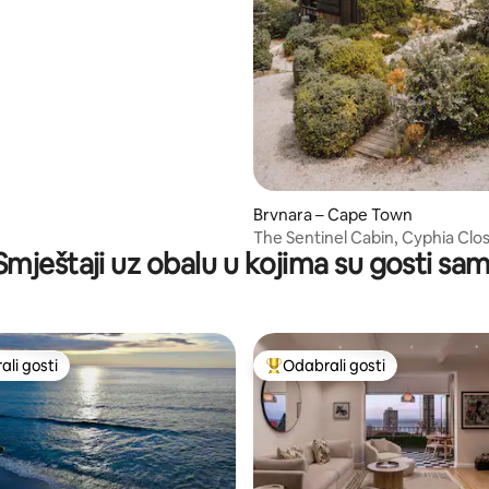
Brvnara – Cape Town
The Sentinel Cabin, Cyphia Clo
Smještaji uz obalu u kojima su gosti sam
Hout Bay
li gosti
Odabrali gosti
više rangiranima s oznakom „Odabrali gosti”
Među najviše rangiranima s oz