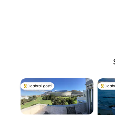
Odabrali gosti
Odabra
Među najviše rangiranima s oznakom „Odabrali gosti”
Među naj