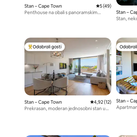
Stan – Cape Town
Prosječna ocjena: 5/
5 (49)
Stan – C
Penthouse na obali s panoramskim
pogledom na more i planine
Stan, neko
Odabrali gosti
Odabrali
Među najviše rangiranima s oznakom „Odabrali gosti”
Odabrali
Stan – C
Stan – Cape Town
Prosječna ocjena: 4,92/
4,92 (12)
Apartman
Prekrasan, moderan jednosobni stan u
dizajniran
Glengariffu