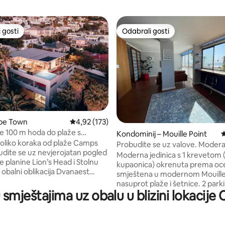
 gosti
Odabrali gosti
 gosti
Odabrali gosti
ape Town
Prosječna ocjena: 4,92/5, recenzija: 173
4,92 (173)
, recenzija: 156
 100 m hoda do plaže s
Kondominij – Mouille Point
P
i saunom
liko koraka od plaže Camps
Probudite se uz valove. Modera
prostran, pogled na more
Moderna jedinica s 1 krevetom (
 planine Lion’s Head i Stolnu
kupaonica) okrenuta prema oc
 obalni oblikacija Dvanaest
smještena u modernom Mouille
 Provodite poslijepodneva
nasuprot plaže i šetnice. 2 park
se uz bazen, roštiljajući ili
u smještajima uz obalu u blizini lokaci
mjesta. Nevjerojatan pogled. Na
u pizzi ravno iz pećnice za pizzu
pješačkoj udaljenosti od stadio
azi u ocean. Unutra se
obale V & A, parka Greenpoint,
ije prostrane spavaće sobe i
golf, šetnice, restorana i autob