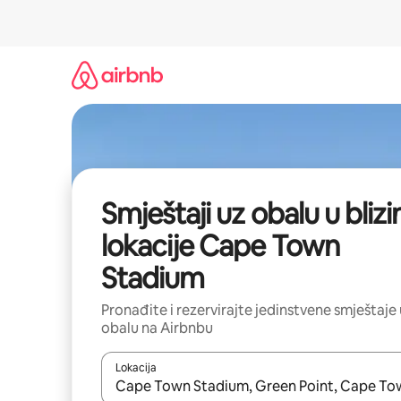
Prijeđi
na
sadržaj
Smještaji uz obalu u blizin
lokacije Cape Town
Stadium
Pronađite i rezervirajte jedinstvene smještaje
obalu na Airbnbu
Lokacija
Kada budu dostupni rezultati, moći ćete ih pregle