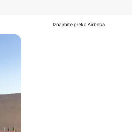
Iznajmite preko Airbnba
li prelaskom prstom po zaslonu.