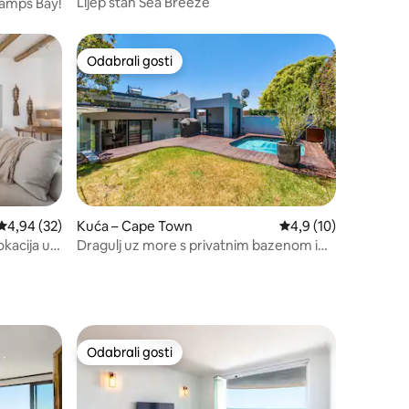
Lijep stan Sea Breeze
 Camps Bay!
Odabrali gosti
Odabrali gosti
Prosječna ocjena: 4,94/5, recenzija: 32
4,94 (32)
Kuća – Cape Town
Prosječna ocjena: 4,9
4,9 (10)
okacija u
Dragulj uz more s privatnim bazenom i
kaminom
Odabrali gosti
Odabrali gosti