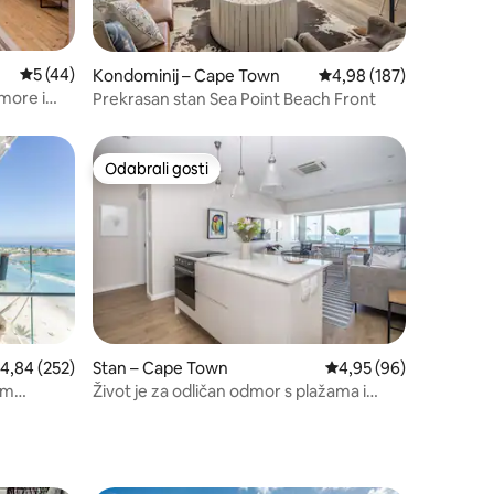
Prosječna ocjena: 5/5, recenzija: 44
5 (44)
Kondominij – Cape Town
Prosječna ocjena: 4,98/
4,98 (187)
more i
Prekrasan stan Sea Point Beach Front
Odabrali gosti
Odabrali gosti
rosječna ocjena: 4,84/5, recenzija: 252
4,84 (252)
Stan – Cape Town
Prosječna ocjena: 4,95
4,95 (96)
im
Život je za odličan odmor s plažama i
planinama