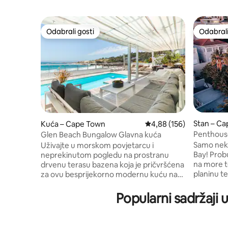
Odabrali gosti
Odabrali
Odabrali gosti
Odabrali
Stan – C
Kuća – Cape Town
Prosječna ocjena: 4,88/5
4,88 (156)
Penthouse
Glen Beach Bungalow Glavna kuća
bazenom 
Samo neko
Uživajte u morskom povjetarcu i
Bay! Probudite se uz nevjerojatan pogled
neprekinutom pogledu na prostranu
na more te
drvenu terasu bazena koja je pričvršćena
planinu te
za ovu besprijekorno modernu kuću na
apostola.
plaži. Opustite se na ležaljkama uz zvuk
opuštajući 
valova. Unutarnji prostori, protežu se u
Popularni sadržaji 
uživajući 
otvorenim dnevnim prostorima s dva
dok sunce zal
dnevna boravka - otvoreni su planirani za
nalaze dv
kuhinju i blagovaonicu. Glavna kuća na