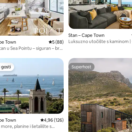
, recenzija: 231
Stan – Cape Town
Luksuzno utočište s kaminom | 
ape Town
Prosječna ocjena: 5/5, recenzija: 88
5 (88)
bazen, pogled na ocean
an u Sea Pointu – siguran – brz
 gosti
Superhost
 gosti
Superhost
, recenzija: 128
ape Town
Prosječna ocjena: 4,96/5, recenzija: 126
4,96 (126)
more, planine i šetalište s
 na more