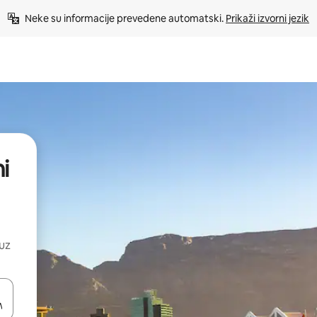
Neke su informacije prevedene automatski. 
Prikaži izvorni jezik
i
 uz
dati koristeći se strelicama prema gore i prema dolje, kao i dodirom i