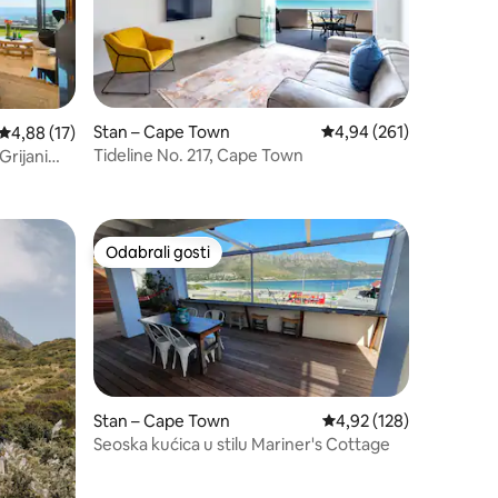
Stan – Cape Town
Prosječna ocjena: 4,94/
4,94 (261)
Prosječna ocjena: 4,88/5, recenzija: 17
4,88 (17)
Tideline No. 217, Cape Town
Grijani
Odabrali gosti
Odabrali gosti
Stan – Cape Town
Prosječna ocjena: 4,92/
4,92 (128)
Seoska kućica u stilu Mariner's Cottage