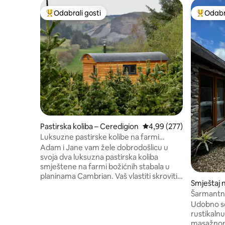
Odabrali gosti
Odabra
Među najviše rangiranima s oznakom „Odabrali gosti”
Među naj
Pastirska koliba – Ceredigion
Prosječna ocjena: 4,99/5
4,99 (277)
Luksuzne pastirske kolibe na farmi
božićnih drvca
Adam i Jane vam žele dobrodošlicu u
svoja dva luksuzna pastirska koliba
smještene na farmi božićnih stabala u
planinama Cambrian. Vaš vlastiti skroviti
Smještaj n
ograđeni ograđeni prostor s parkingom.
dge
Šarmantna
Opustite se u masažnoj kadi nakon
masažnom
Udobno se
obilaska lokalnih sadržaja. Devils Bridge
rustikaln
Falls, Hafod Estate, Teifi Pools. Plinski
masažnom
roštilj (od svibnja do rujna) s garniturom