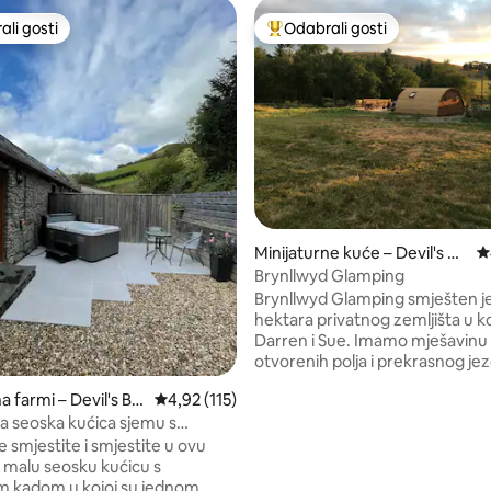
li gosti
Odabrali gosti
više rangiranima s oznakom „Odabrali gosti”
Među najviše rangiranima s oz
Minijaturne kuće – Devil's Bri
P
dge
Brynllwyd Glamping
, recenzija: 277
Brynllwyd Glamping smješten je
hektara privatnog zemljišta u k
Darren i Sue. Imamo mješavinu
otvorenih polja i prekrasnog jez
središnjim otokom. Predstavljamo
a farmi – Devil's Bri
Prosječna ocjena: 4,92/5, recenzija: 115
4,92 (115)
Pemberton s vlastitim privatni
 seoska kućica sjemu s
prostorom, privatnim parkingo
 kadom na uzgorskoj farmi
terasama, jacuzzijem, ognjište
 smjestite i smjestite u ovu
vanjskim blagovaonicama, ležal
u malu seosku kućicu s
vanjskom hladnom kutijom s u
 kadom u kojoj su jednom