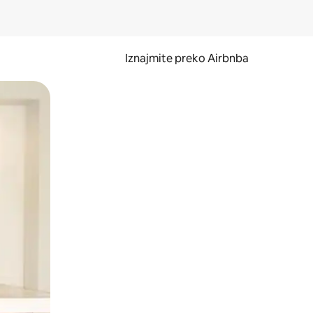
Iznajmite preko Airbnba
li prelaskom prstom po zaslonu.