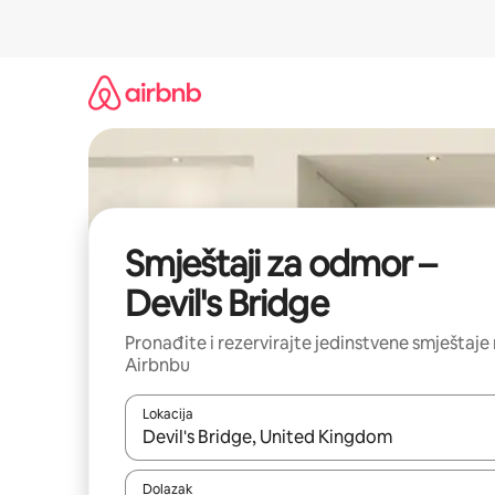
Prijeđi
na
sadržaj
Smještaji za odmor –
Devil's Bridge
Pronađite i rezervirajte jedinstvene smještaje
Airbnbu
Lokacija
Kada budu dostupni rezultati, moći ćete ih pregle
Dolazak