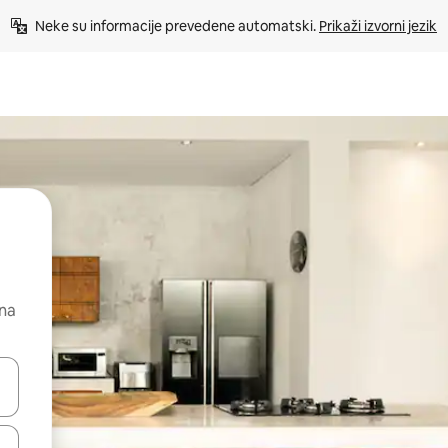
Neke su informacije prevedene automatski. 
Prikaži izvorni jezik
 na
dati koristeći se strelicama prema gore i prema dolje, kao i dodirom i