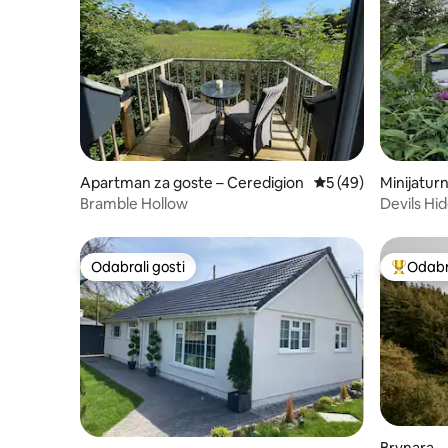
Apartman za goste – Ceredigion
Prosječna ocjena: 5/
5 (49)
Minijaturn
dge
Bramble Hollow
Devils Hi
planinam
Odabrali gosti
Odabra
Odabrali gosti
Među naj
Brvnara 