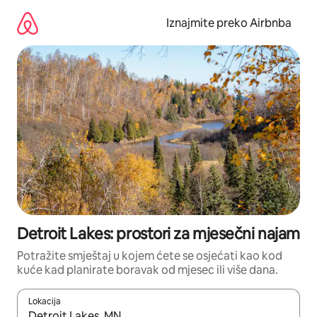
Prijeđi
na
Iznajmite preko Airbnba
sadržaj
Detroit Lakes: prostori za mjesečni najam
Potražite smještaj u kojem ćete se osjećati kao kod
kuće kad planirate boravak od mjesec ili više dana.
Lokacija
Kada budu dostupni rezultati, moći ćete ih pregledati koristeći