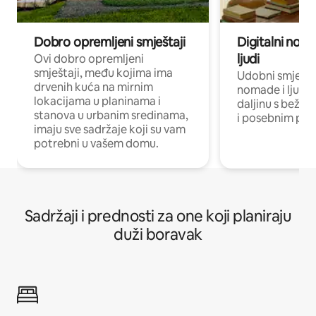
Dobro opremljeni smještaji
Digitalni noma
ljudi
Ovi dobro opremljeni
smještaji, među kojima ima
Udobni smještaj
drvenih kuća na mirnim
nomade i ljude 
lokacijama u planinama i
daljinu s bežič
stanova u urbanim sredinama,
i posebnim pro
imaju sve sadržaje koji su vam
potrebni u vašem domu.
Sadržaji i prednosti za one koji planiraju
duži boravak