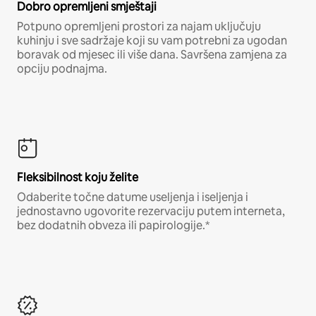
Dobro opremljeni smještaji
Potpuno opremljeni prostori za najam uključuju
kuhinju i sve sadržaje koji su vam potrebni za ugodan
boravak od mjesec ili više dana. Savršena zamjena za
opciju podnajma.
Fleksibilnost koju želite
Odaberite točne datume useljenja i iseljenja i
jednostavno ugovorite rezervaciju putem interneta,
bez dodatnih obveza ili papirologije.*