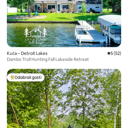
Kuća – Detroit Lakes
Prosječna 
5 (52)
Dambo Troll Hunting Fall Lakeside Retreat
Odabrali gosti
Među najviše rangiranima s oznakom „Odabrali gosti”