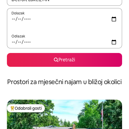
Dolazak
Odlazak
Pretraži
Prostori za mjesečni najam u bližoj okolici
Odabrali gosti
Među najviše rangiranima s oznakom „Odabrali gosti”