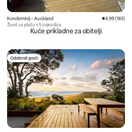
Kondominij – Auckland
Prosječna ocjen
4,99 (165)
Život uz plažu s 5 zvjezdica.
Kuće prikladne za obitelji
Odabrali gosti
Odabrali gosti