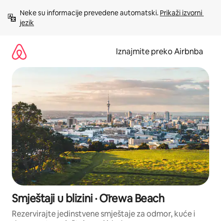
Prijeđi
Neke su informacije prevedene automatski. 
Prikaži izvorni 
na
jezik
sadržaj
Iznajmite preko Airbnba
Smještaji u blizini · Ōrewa Beach
Rezervirajte jedinstvene smještaje za odmor, kuće i