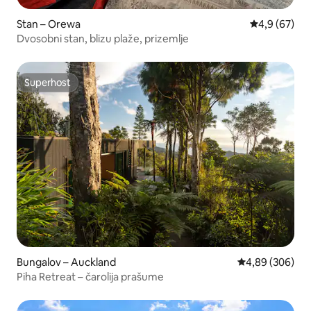
Stan – Orewa
Prosječna ocj
4,9 (67)
Dvosobni stan, blizu plaže, prizemlje
Superhost
Superhost
Bungalov – Auckland
Prosječna ocjen
4,89 (306)
Piha Retreat – čarolija prašume