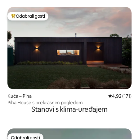
Odabrali gosti
Među najviše rangiranima s oznakom „Odabrali gosti”
Kuća – Piha
Prosječna ocje
4,92 (171)
Piha House s prekrasnim pogledom
Stanovi s klima-uređajem
Odabrali gosti