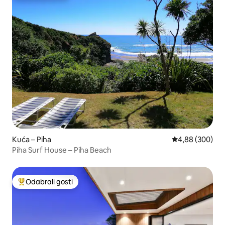
Kuća – Piha
Prosječna ocjen
4,88 (300)
Piha Surf House – Piha Beach
Odabrali gosti
Među najviše rangiranima s oznakom „Odabrali gosti”