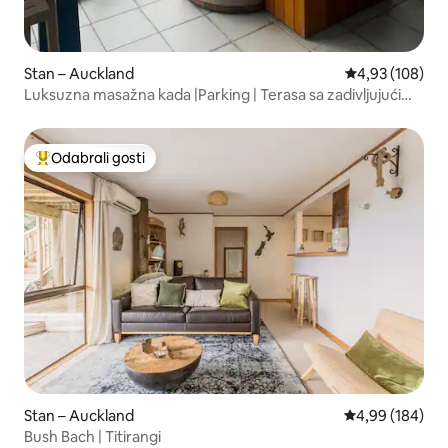
Stan – Auckland
Prosječna ocjen
4,93 (108)
Luksuzna masažna kada |Parking | Terasa sa zadivljujućim
pogledom
Odabrali gosti
Među najviše rangiranima s oznakom „Odabrali gosti”
Stan – Auckland
Prosječna ocjen
4,99 (184)
Bush Bach | Titirangi