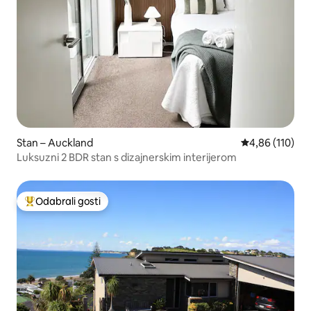
Stan – Auckland
Prosječna ocjen
4,86 (110)
Luksuzni 2 BDR stan s dizajnerskim interijerom
Odabrali gosti
Među najviše rangiranima s oznakom „Odabrali gosti”