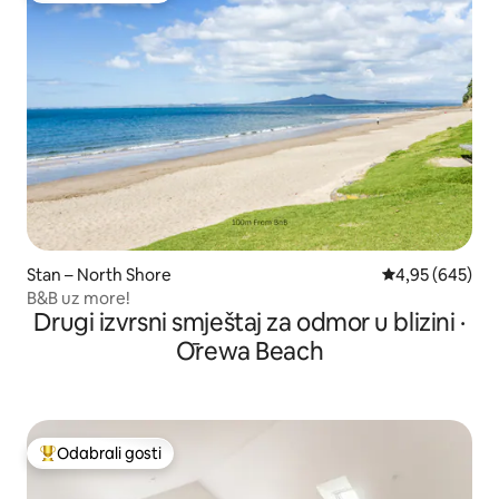
Stan – North Shore
Prosječna ocjen
4,95 (645)
B&B uz more!
Drugi izvrsni smještaj za odmor u blizini ·
Ōrewa Beach
Odabrali gosti
Među najviše rangiranima s oznakom „Odabrali gosti”