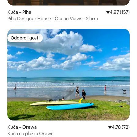
Kuća – Piha
Prosječna ocjen
4,97 (157)
Piha Designer House - Ocean Views - 2 brm
Odabrali gosti
Odabrali gosti
Kuća – Orewa
Prosječna ocje
4,78 (72)
Kuća na plaži u Orewi