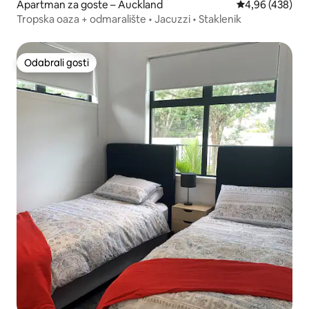
Apartman za goste – Auckland
Prosječna ocjen
4,96 (438)
Tropska oaza + odmaralište • Jacuzzi • Staklenik
Odabrali gosti
Odabrali gosti