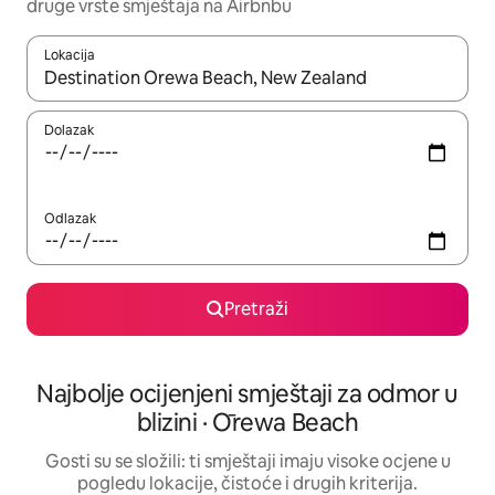
druge vrste smještaja na Airbnbu
Lokacija
Kada budu dostupni rezultati, moći ćete ih pregledati koristeći
Dolazak
Odlazak
Pretraži
Najbolje ocijenjeni smještaji za odmor u
blizini · Ōrewa Beach
Gosti su se složili: ti smještaji imaju visoke ocjene u
pogledu lokacije, čistoće i drugih kriterija.