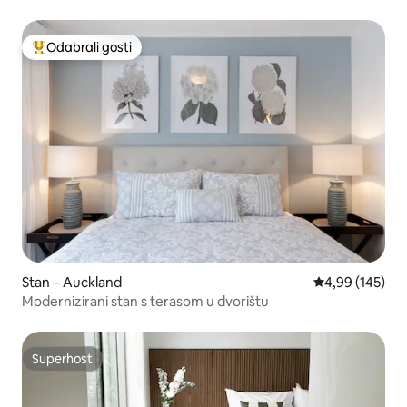
Odabrali gosti
Među najviše rangiranima s oznakom „Odabrali gosti”
Stan – Auckland
Prosječna ocjen
4,99 (145)
Modernizirani stan s terasom u dvorištu
Superhost
Superhost