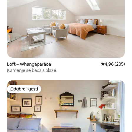
Loft – Whangaparāoa
Prosječna ocjen
4,96 (205)
Kamenje se baca s plaže.
Odabrali gosti
Odabrali gosti