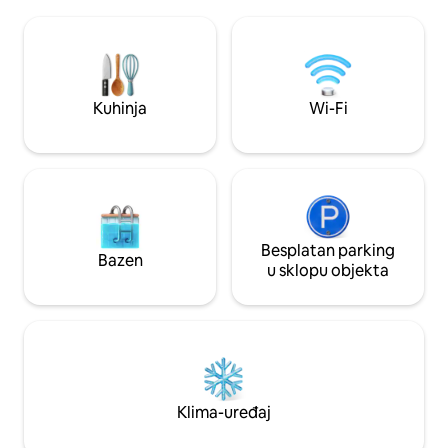
prostran teren s stazama za šetnju u
zatvorenom prosto
prirodi, sjenicu, ognjište i igre na
odvojenog dnevnog
otvorenom. Nalazimo se 5 minuta vožnje
vrata spavaće sobe.
od sela u kojem se nalaze brojni kafići i
privatni ulaz s park
restorani, kao i umjetnička galerija Te
Ključevi u sefu za
Uru. Svjetski poznate plaže i druge
ispred kuće. 10 mi
Kuhinja
Wi-Fi
šetnje u prirodi udaljene su najviše 15
lokalnog bazena.
minuta vožnje.
Besplatan parking
Bazen
u sklopu objekta
Klima-uređaj