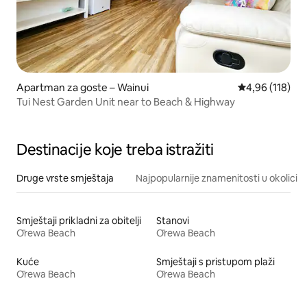
Apartman za goste – Wainui
Prosječna ocjen
4,96 (118)
Tui Nest Garden Unit near to Beach & Highway
Destinacije koje treba istražiti
Druge vrste smještaja
Najpopularnije znamenitosti u okolici
Smještaji prikladni za obitelji
Stanovi
Ōrewa Beach
Ōrewa Beach
Kuće
Smještaji s pristupom plaži
Ōrewa Beach
Ōrewa Beach