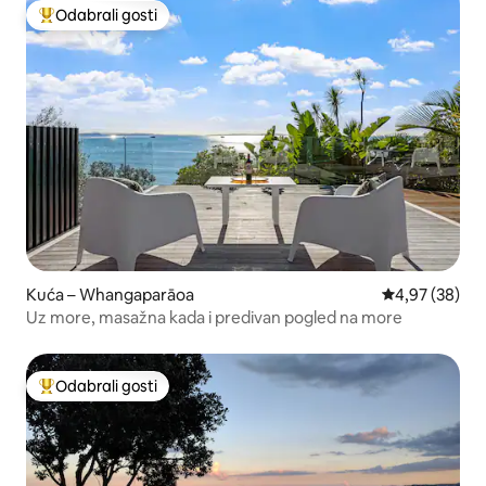
Odabrali gosti
Među najviše rangiranima s oznakom „Odabrali gosti”
Kuća – Whangaparāoa
Prosječna ocje
4,97 (38)
Uz more, masažna kada i predivan pogled na more
Odabrali gosti
Među najviše rangiranima s oznakom „Odabrali gosti”