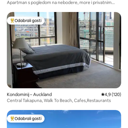
Apartman s pogledom na nebodere, more i privatnim
balkonom
Odabrali gosti
Među najviše rangiranima s oznakom „Odabrali gosti”
Kondominij – Auckland
Prosječna ocje
4,9 (120)
Central Takapuna, Walk To Beach, Cafes,Restaurants
Odabrali gosti
Među najviše rangiranima s oznakom „Odabrali gosti”