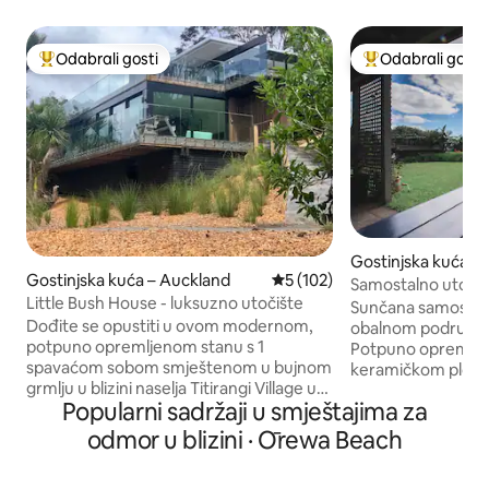
Odabrali gosti
Odabrali gosti
Među najviše rangiranima s oznakom „Odabrali gosti”
Među najviše ran
Gostinjska kuća 
Gostinjska kuća – Auckland
Prosječna ocjena: 5/5, recenz
5 (102)
arāoa
Samostalno utočiš
Little Bush House - luksuzno utočište
Sunčana samostoje
Dođite se opustiti u ovom modernom,
obalnom području 
potpuno opremljenom stanu s 1
Potpuno opremlje
spavaćom sobom smještenom u bujnom
keramičkom pločo
grmlju u blizini naselja Titirangi Village u
pećnicom, hladnja
Popularni sadržaji u smještajima za
Waitakeresu, 25 minuta od poslovnog
posuđa, kuhalom z
središta Aucklanda. U ponudi je lagani
blenderom. Priv.bathroom s tušem i
odmor u blizini · Ōrewa Beach
doručak. Na kauču na razvlačenje može
perilicom rublja. E
se smjestiti još jedna osoba. Imamo
Jednostavan vanjs