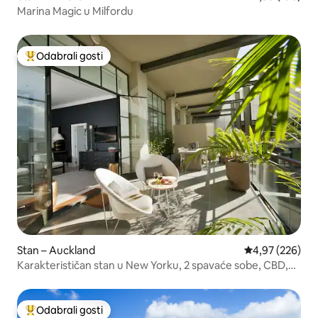
Marina Magic u Milfordu
Odabrali gosti
Među najviše rangiranima s oznakom „Odabrali gosti”
Stan – Auckland
Prosječna ocjen
4,97 (226)
Karakterističan stan u New Yorku, 2 spavaće sobe, CBD,
krovna terasa, bazen, velika terasa
Odabrali gosti
Među najviše rangiranima s oznakom „Odabrali gosti”