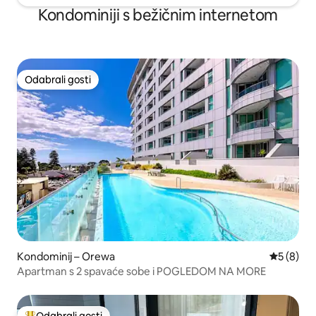
Kondominiji s bežičnim internetom
Odabrali gosti
Odabrali gosti
Kondominij – Orewa
Prosječna
5 (8)
Apartman s 2 spavaće sobe i POGLEDOM NA MORE
Odabrali gosti