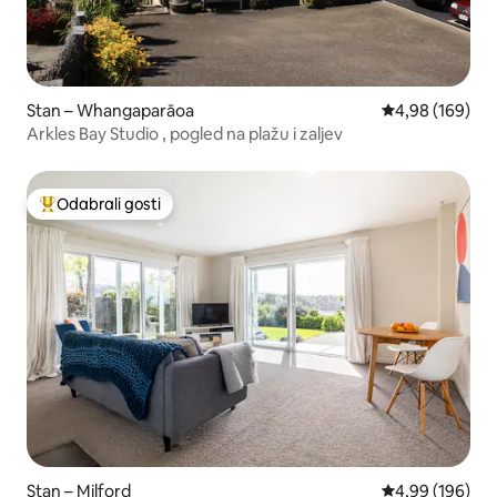
Stan – Whangaparāoa
Prosječna ocjen
4,98 (169)
Arkles Bay Studio , pogled na plažu i zaljev
Odabrali gosti
Među najviše rangiranima s oznakom „Odabrali gosti”
Stan – Milford
Prosječna ocjen
4,99 (196)