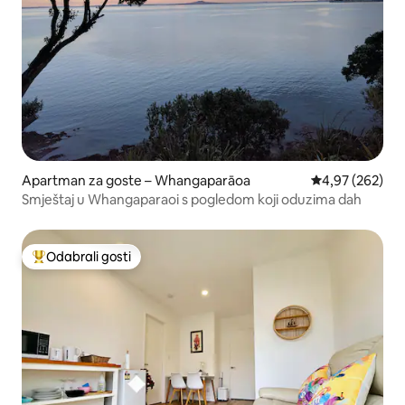
Apartman za goste – Whangaparāoa
Prosječna ocjen
4,97 (262)
Smještaj u Whangaparaoi s pogledom koji oduzima dah
Odabrali gosti
Među najviše rangiranima s oznakom „Odabrali gosti”