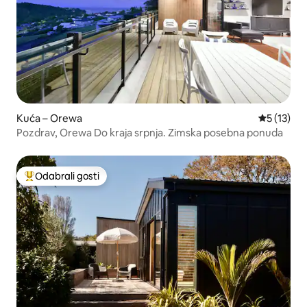
Kuća – Orewa
Prosječna 
5 (13)
Pozdrav, Orewa Do kraja srpnja. Zimska posebna ponuda
Odabrali gosti
Među najviše rangiranima s oznakom „Odabrali gosti”