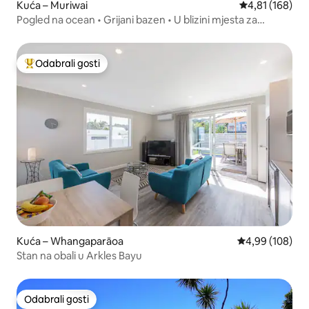
Kuća – Muriwai
Prosječna ocjen
4,81 (168)
Pogled na ocean • Grijani bazen • U blizini mjesta za
vjenčanja
Odabrali gosti
Među najviše rangiranima s oznakom „Odabrali gosti”
Kuća – Whangaparāoa
Prosječna ocjen
4,99 (108)
Stan na obali u Arkles Bayu
Odabrali gosti
Odabrali gosti