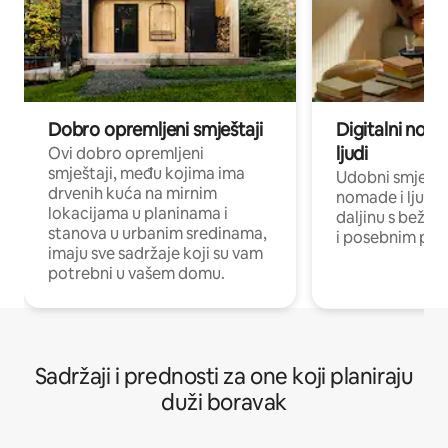
Dobro opremljeni smještaji
Digitalni noma
ljudi
Ovi dobro opremljeni
smještaji, među kojima ima
Udobni smještaj
drvenih kuća na mirnim
nomade i ljude 
lokacijama u planinama i
daljinu s bežič
stanova u urbanim sredinama,
i posebnim pro
imaju sve sadržaje koji su vam
potrebni u vašem domu.
Sadržaji i prednosti za one koji planiraju
duži boravak