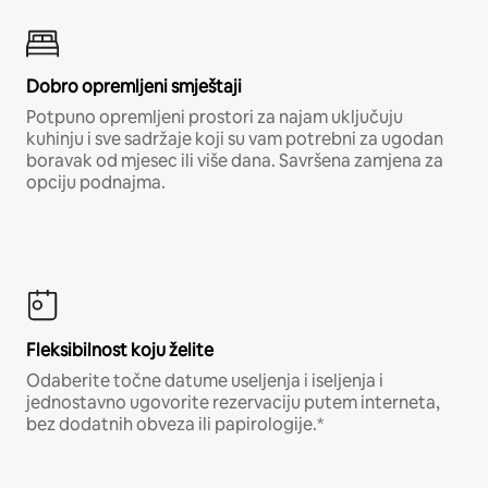
Dobro opremljeni smještaji
Potpuno opremljeni prostori za najam uključuju
kuhinju i sve sadržaje koji su vam potrebni za ugodan
boravak od mjesec ili više dana. Savršena zamjena za
opciju podnajma.
Fleksibilnost koju želite
Odaberite točne datume useljenja i iseljenja i
jednostavno ugovorite rezervaciju putem interneta,
bez dodatnih obveza ili papirologije.*