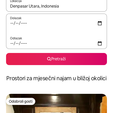
Lokacija
Kada budu dostupni rezultati, moći ćete ih pregledati koristeći
Dolazak
Odlazak
Pretraži
Prostori za mjesečni najam u bližoj okolici
Odabrali gosti
Odabrali gosti