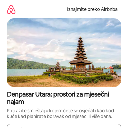
Prijeđi
na
Iznajmite preko Airbnba
sadržaj
Denpasar Utara: prostori za mjesečni
najam
Potražite smještaj u kojem ćete se osjećati kao kod
kuće kad planirate boravak od mjesec ili više dana.