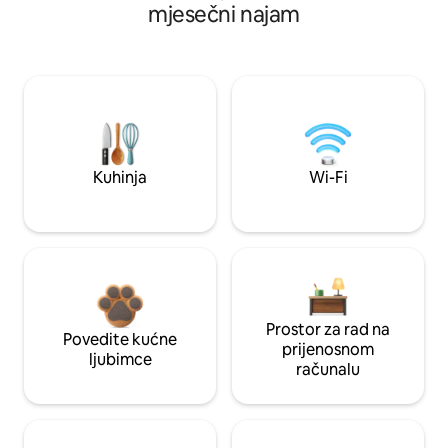
mjesečni najam
Kuhinja
Wi-Fi
Prostor za rad na
Povedite kućne
prijenosnom
ljubimce
računalu