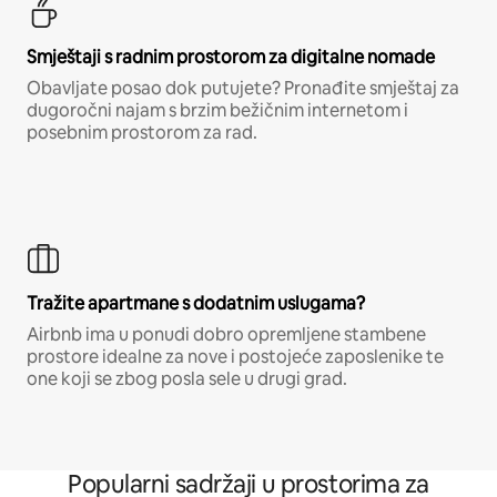
Smještaji s radnim prostorom za digitalne nomade
Obavljate posao dok putujete? Pronađite smještaj za
dugoročni najam s brzim bežičnim internetom i
posebnim prostorom za rad.
Tražite apartmane s dodatnim uslugama?
Airbnb ima u ponudi dobro opremljene stambene
prostore idealne za nove i postojeće zaposlenike te
one koji se zbog posla sele u drugi grad.
Popularni sadržaji u prostorima za