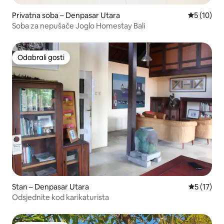
Privatna soba – Denpasar Utara
Prosječna 
5 (10)
Soba za nepušače Joglo Homestay Bali
Odabrali gosti
Odabrali gosti
Stan – Denpasar Utara
Prosječna 
5 (17)
Odsjednite kod karikaturista