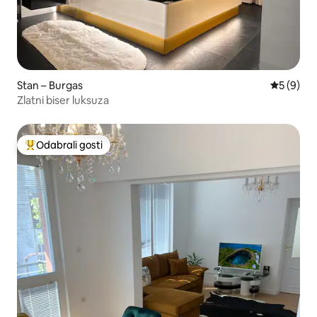
Stan – Burgas
Prosječna
5 (9)
Zlatni biser luksuza
Odabrali gosti
Među najviše rangiranima s oznakom „Odabrali gosti”