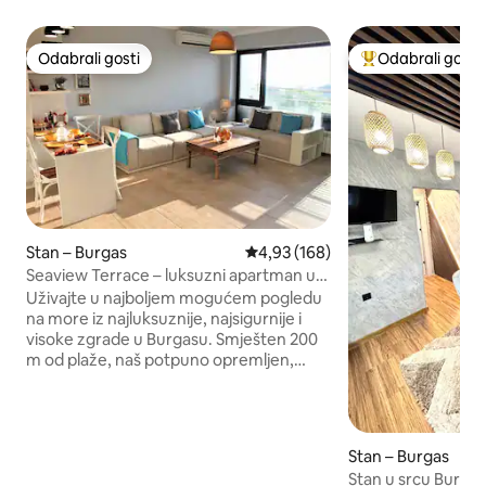
Odabrali gosti
Odabrali gosti
Odabrali gosti
Među najviše ran
Stan – Burgas
Prosječna ocjena: 4,93/5, recenz
4,93 (168)
Seaview Terrace – luksuzni apartman u
centru 200 m od plaže
Uživajte u najboljem mogućem pogledu
na more iz najluksuznije, najsigurnije i
visoke zgrade u Burgasu. Smješten 200
m od plaže, naš potpuno opremljen,
klima-uređaj, 2 spavaće sobe, može
udobno smjestiti 5 ppl i ima iznimno
prekrasan pogled iveliki balkon.
Prekrasno uređena prostorija, puna
Stan – Burgas
svjetla i vrlo izolirana, omogućit će vam
Stan u srcu Burgas
da se lijepo naspavate i razonudite. Naš