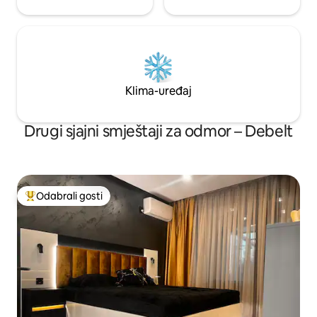
Klima-uređaj
Drugi sjajni smještaji za odmor – Debelt
Odabrali gosti
Među najviše rangiranima s oznakom „Odabrali gosti”