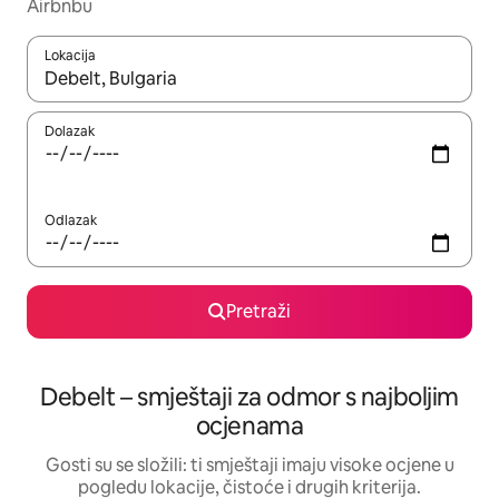
Airbnbu
Lokacija
Kada budu dostupni rezultati, moći ćete ih pregledati koristeći
Dolazak
Odlazak
Pretraži
Debelt – smještaji za odmor s najboljim
ocjenama
Gosti su se složili: ti smještaji imaju visoke ocjene u
pogledu lokacije, čistoće i drugih kriterija.