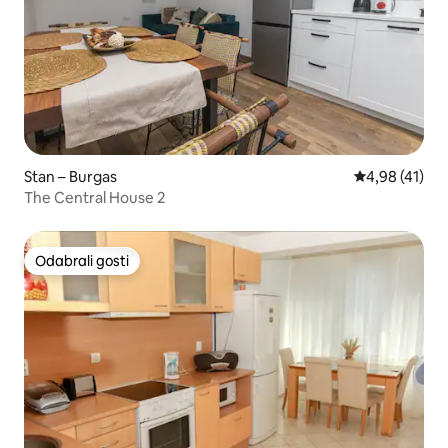
Stan – Burgas
Prosječna ocje
4,98 (41)
The Central House 2
Odabrali gosti
Odabrali gosti