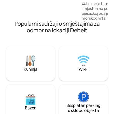
🌅 Lokacija i atmos
dragulj u centru grada udaljen je samo
smješten na povoljn
400 m od glavne ulice, lako dostupan od
pješačkoj udaljeno
zračne luke i 1,1 km od željezničkih i
morskog vrta! 🏠 Obilazak stana: –
autobusnih stanica
Popularni sadržaji u smještajima za
Spavaća soba s dva ormara
s WC školjkom. – blagovaonica s čajnom
odmor na lokaciji Debelt
kuhinjom opremlj
štednjakom, apara
i svime što je potr
Kauč na razvlačenj
spavanje. – Prostrana terasa idealna za
provođenje slobodnog
je opremljen svim
za vaš boravak!
Kuhinja
Wi-Fi
Besplatan parking
Bazen
u sklopu objekta