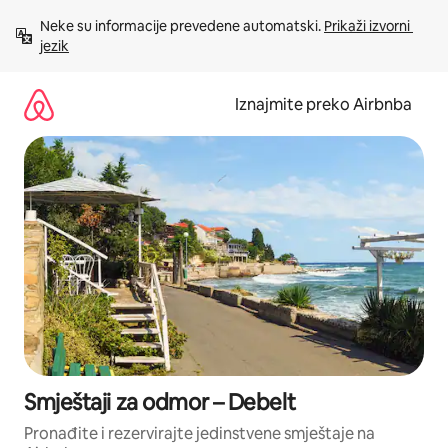
Prijeđi
Neke su informacije prevedene automatski. 
Prikaži izvorni 
na
jezik
sadržaj
Iznajmite preko Airbnba
Smještaji za odmor – Debelt
Pronađite i rezervirajte jedinstvene smještaje na