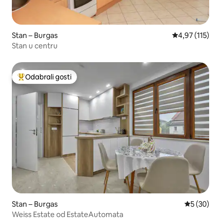
Stan – Burgas
Prosječna ocjen
4,97 (115)
Stan u centru
Odabrali gosti
Među najviše rangiranima s oznakom „Odabrali gosti”
Stan – Burgas
Prosječna o
5 (30)
Weiss Estate od EstateAutomata