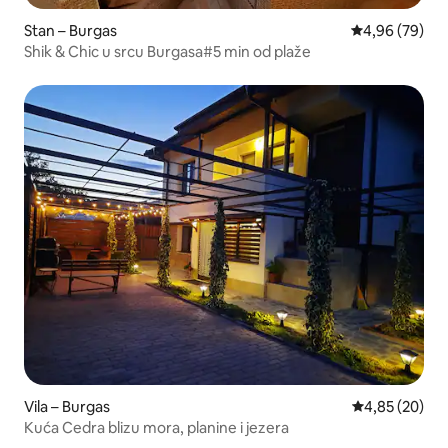
Stan – Burgas
Prosječna ocje
4,96 (79)
Shik & Chic u srcu Burgasa#5 min od plaže
Vila – Burgas
Prosječna ocje
4,85 (20)
Kuća Cedra blizu mora, planine i jezera