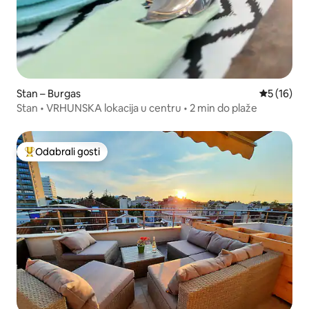
Stan – Burgas
Prosječna 
5 (16)
Stan • VRHUNSKA lokacija u centru • 2 min do plaže
Odabrali gosti
Među najviše rangiranima s oznakom „Odabrali gosti”