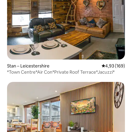
Stan – Leicestershire
Prosječna ocjen
4,93 (169)
*Town Centre*Air Con*Private Roof Terrace*Jacuzzi*