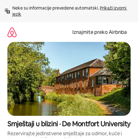
Prijeđi
Neke su informacije prevedene automatski. 
Prikaži izvorni 
na
jezik
sadržaj
Iznajmite preko Airbnba
Smještaji u blizini · De Montfort University
Rezervirajte jedinstvene smještaje za odmor, kuće i