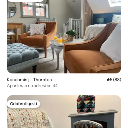
Među najviše rangiranima s oznakom „Odabrali gosti”
Kondominij – Thornton
Prosječna o
5 (88)
Apartman na adresi br. 44
Odabrali gosti
Odabrali gosti