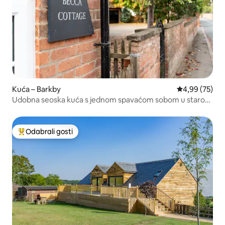
Kuća – Barkby
Prosječna ocje
4,99 (75)
Udobna seoska kuća s jednom spavaćom sobom u starom
selu
Odabrali gosti
Među najviše rangiranima s oznakom „Odabrali gosti”