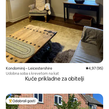
Kondominij – Leicestershire
Prosječna ocje
4,97 (95)
Udobna soba s krevetom na kat
Kuće prikladne za obitelji
Odabrali gosti
Među najviše rangiranima s oznakom „Odabrali gosti”