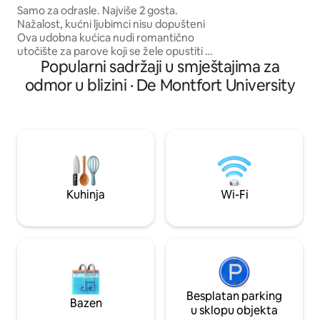
Tub
Samo za odrasle. Najviše 2 gosta.
parkiralište u blizi
Nažalost, kućni ljubimci nisu dopušteni
Profesionalno očiš
Ova udobna kućica nudi romantično
jem. 📅 Rezervirajte odmah za elegantan
utočište za parove koji se žele opustiti u
boravak u gradu.
Popularni sadržaji u smještajima za
miru. Luksuzni interijer uređen je tako da
impresionira i pruža svaku udobnost. Na
odmor u blizini · De Montfort University
natkrivenoj terasi nalazi se privatna
masažna kada, ljuljačka, vanjski tuš s
toplom vodom i blagovaonica u kojoj se
možete opustiti i uživati. Bilo da želite
promatrati zvijezde, šetati ili se opustiti,
ovo je idealno mirno mjesto s prekrasnim
zalascima sunca i pogledom na valoviti
krajolik, konje, ovce i alpake.
Kuhinja
Wi-Fi
Besplatan parking
Bazen
u sklopu objekta