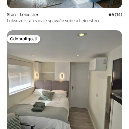
Stan – Leicester
Prosječna 
5 (14)
Luksuzni stan s dvije spavaće sobe u Leicesteru
Odabrali gosti
Odabrali gosti