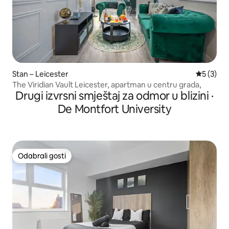
Stan – Leicester
Prosječna
5 (3)
The Viridian Vault Leicester, apartman u centru grada,
Drugi izvrsni smještaj za odmor u blizini ·
De Montfort University
Odabrali gosti
Odabrali gosti