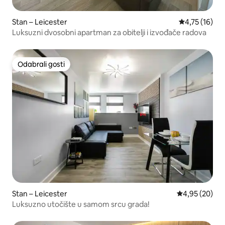
Stan – Leicester
Prosječna ocj
4,75 (16)
Luksuzni dvosobni apartman za obitelji i izvođače radova
Odabrali gosti
Odabrali gosti
Stan – Leicester
Prosječna ocje
4,95 (20)
Luksuzno utočište u samom srcu grada!