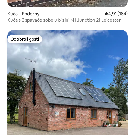
Kuća – Enderby
Prosječna ocjen
4,91 (164)
Kuća s 3 spavaće sobe u blizini M1 Junction 21 Leicester
Odabrali gosti
Odabrali gosti