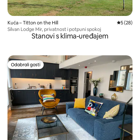
Kuća – Titton on the Hill
Prosječna o
5 (28)
Silvan Lodge Mir, privatnost i potpuni spokoj
Stanovi s klima-uređajem
Odabrali gosti
Odabrali gosti