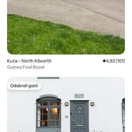
Kuća – North Kilworth
Prosječna ocjen
4,92 (101)
Guinea Fowl Roost
Odabrali gosti
Odabrali gosti