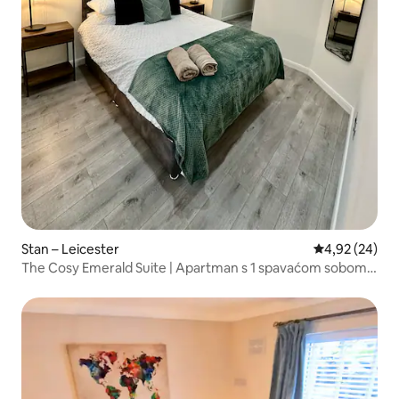
Stan – Leicester
Prosječna ocje
4,92 (24)
The Cosy Emerald Suite | Apartman s 1 spavaćom sobom u
centru grada