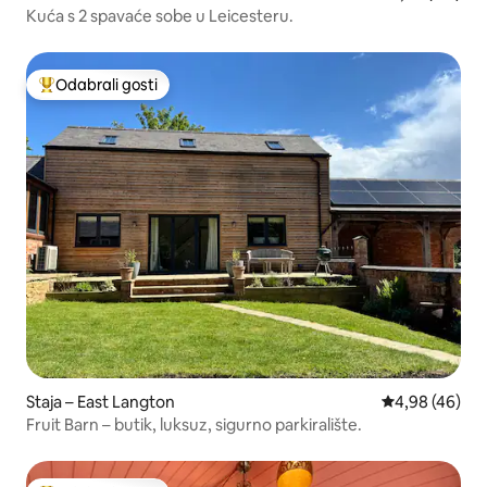
Kuća s 2 spavaće sobe u Leicesteru.
Odabrali gosti
Među najviše rangiranima s oznakom „Odabrali gosti”
Staja – East Langton
Prosječna ocje
4,98 (46)
Fruit Barn – butik, luksuz, sigurno parkiralište.