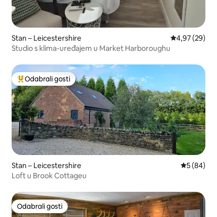
Stan – Leicestershire
Prosječna ocje
4,97 (29)
Studio s klima-uređajem u Market Harboroughu
Odabrali gosti
Među najviše rangiranima s oznakom „Odabrali gosti”
Stan – Leicestershire
Prosječna o
5 (84)
Loft u Brook Cottageu
Odabrali gosti
Odabrali gosti