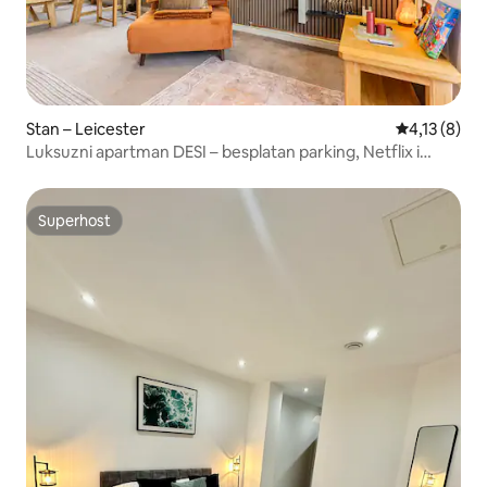
Stan – Leicester
Prosječna oc
4,13 (8)
Luksuzni apartman DESI – besplatan parking, Netflix i
balkon
Superhost
Superhost