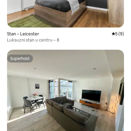
Stan – Leicester
Prosječna
5 (9)
Luksuzni stan u centru – 8
Superhost
Superhost