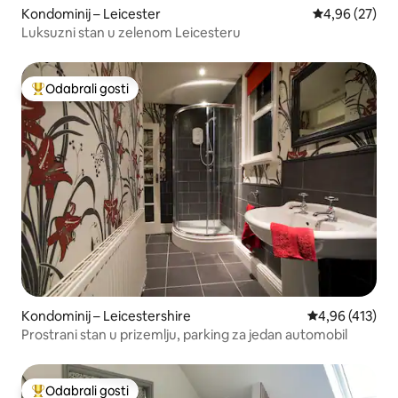
Kondominij – Leicester
Prosječna ocje
4,96 (27)
Luksuzni stan u zelenom Leicesteru
Odabrali gosti
Među najviše rangiranima s oznakom „Odabrali gosti”
Kondominij – Leicestershire
Prosječna ocjen
4,96 (413)
Prostrani stan u prizemlju, parking za jedan automobil
Odabrali gosti