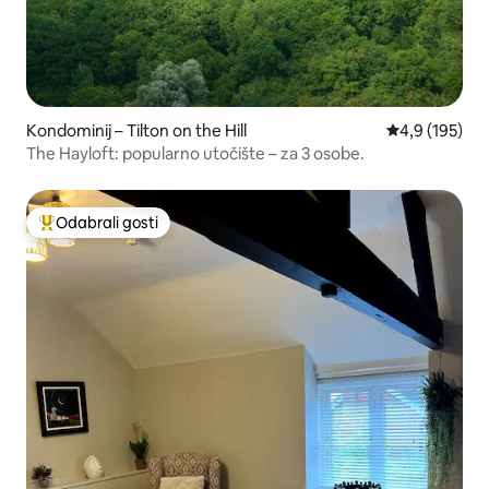
Kondominij – Tilton on the Hill
Prosječna ocje
4,9 (195)
The Hayloft: popularno utočište – za 3 osobe.
Odabrali gosti
Među najviše rangiranima s oznakom „Odabrali gosti”