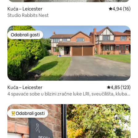
Kuća – Leicester
Prosječna ocje
4,94 (16)
Studio Rabbits Nest
Odabrali gosti
Odabrali gosti
Kuća – Leicester
Prosječna ocjen
4,85 (123)
4 spavaće sobe u blizini zračne luke LRI, sveučilišta, kluba
Tigers, za 7 osoba
Odabrali gosti
Među najviše rangiranima s oznakom „Odabrali gosti”