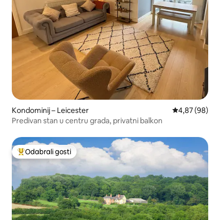
Kondominij – Leicester
Prosječna ocje
4,87 (98)
Predivan stan u centru grada, privatni balkon
Odabrali gosti
Među najviše rangiranima s oznakom „Odabrali gosti”