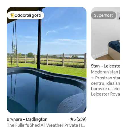
Odabrali gosti
Superhost
Među najviše rangiranima s oznakom „Odabrali gosti”
Superhost
Stan – Leicester
Moderan stan | U bl
sveučilišta
✨ Prostran stan s
centru, idealan za
boravke u Leicesteru. 🏙️ U blizini
Leicester Royal In
Power, željezničke 
De Montfort i Sveu
pješačkoj udaljeno
Victoria Parka i muze
Brvnara – Dadlington
Prosječna ocjena: 5/5, recenz
5 (239)
Savršeno za studen
The Fuller's Shed All Weather Private Hot
ljude koji dolaze u posjet.