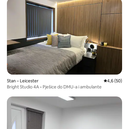
Stan – Leicester
Prosječna ocj
4,6 (50)
Bright Studio 4A • Pješice do DMU-a i ambulante