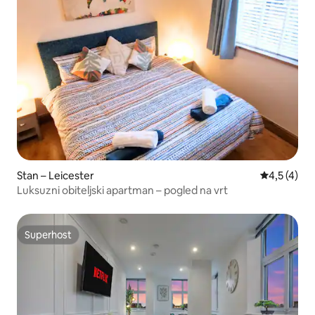
Stan – Leicester
Prosječna o
4,5 (4)
Luksuzni obiteljski apartman – pogled na vrt
Superhost
Superhost