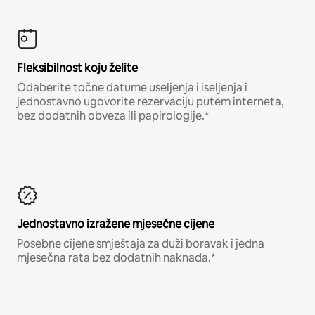
Fleksibilnost koju želite
Odaberite točne datume useljenja i iseljenja i
jednostavno ugovorite rezervaciju putem interneta,
bez dodatnih obveza ili papirologije.*
Jednostavno izražene mjesečne cijene
Posebne cijene smještaja za duži boravak i jedna
mjesečna rata bez dodatnih naknada.*