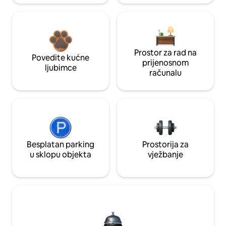
Prostor za rad na
Povedite kućne
prijenosnom
ljubimce
računalu
Besplatan parking
Prostorija za
u sklopu objekta
vježbanje