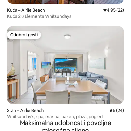
Kuća – Airlie Beach
Prosječna ocje
4,95 (22)
Kuća 2 u Elementa Whitsundays
Odabrali gosti
Odabrali gosti
Stan – Airlie Beach
Prosječna o
5 (24)
Whitsunday's, spa, marina, bazen, plaža, pogled
Maksimalna udobnost i povoljne
mjesečne cijene