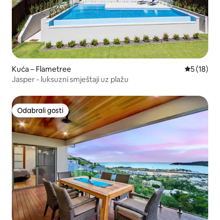
Kuća – Flametree
Prosječna 
5 (18)
Jasper - luksuzni smještaji uz plažu
Odabrali gosti
Odabrali gosti