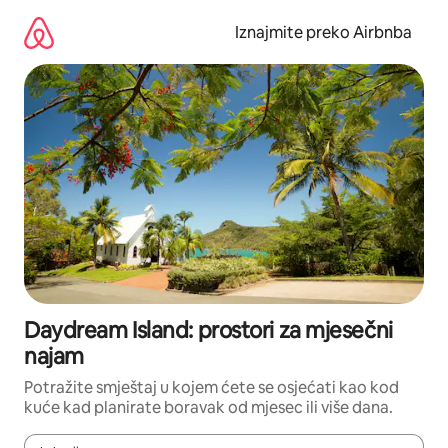
Prijeđi
na
Iznajmite preko Airbnba
sadržaj
Daydream Island: prostori za mjesečni
najam
Potražite smještaj u kojem ćete se osjećati kao kod
kuće kad planirate boravak od mjesec ili više dana.