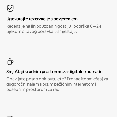
Ugovarajte rezervacije s povjerenjem
Recenzije naših pouzdanih gostiju i podrška 0 – 24
tijekom čitavog boravka u smještaju.
Smještaji s radnim prostorom za digitalne nomade
Obavljate posao dok putujete? Pronađite smještaj za
dugoročni najam s brzim bežičnim internetom i
posebnim prostorom za rad.