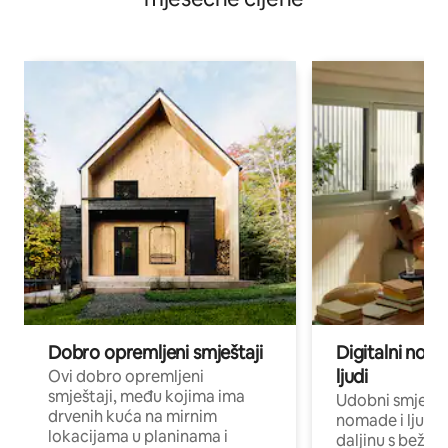
Dobro opremljeni smještaji
Digitalni noma
ljudi
Ovi dobro opremljeni
smještaji, među kojima ima
Udobni smještaj
drvenih kuća na mirnim
nomade i ljude 
lokacijama u planinama i
daljinu s bežič