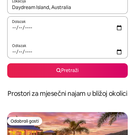
Lokacija
Kada budu dostupni rezultati, moći ćete ih pregledati koristeći
Dolazak
Odlazak
Pretraži
Prostori za mjesečni najam u bližoj okolici
Odabrali gosti
Odabrali gosti