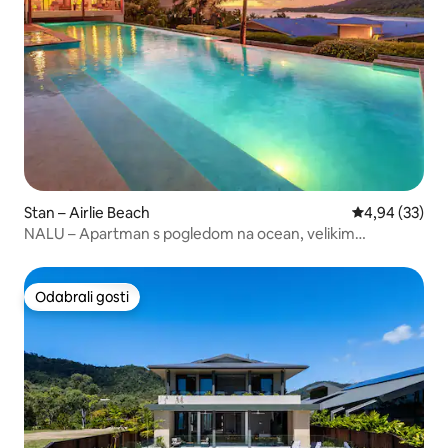
Stan – Airlie Beach
Prosječna ocje
4,94 (33)
NALU – Apartman s pogledom na ocean, velikim
balkonom + bazenom
Odabrali gosti
Odabrali gosti