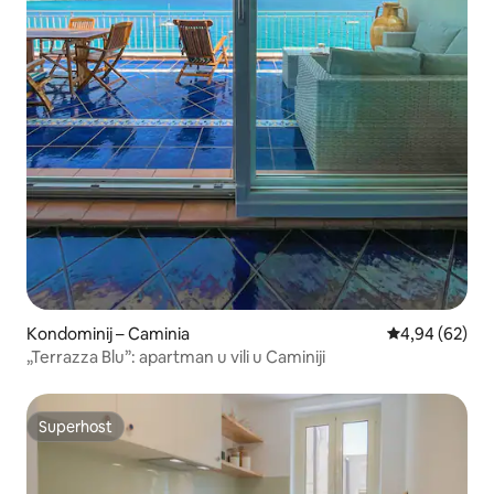
Kondominij – Caminia
Prosječna ocje
4,94 (62)
„Terrazza Blu”: apartman u vili u Caminiji
Superhost
Superhost