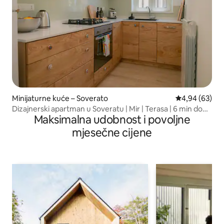
Minijaturne kuće – Soverato
Prosječna ocje
4,94 (63)
Dizajnerski apartman u Soveratu | Mir | Terasa | 6 min do
Maksimalna udobnost i povoljne
mora
mjesečne cijene