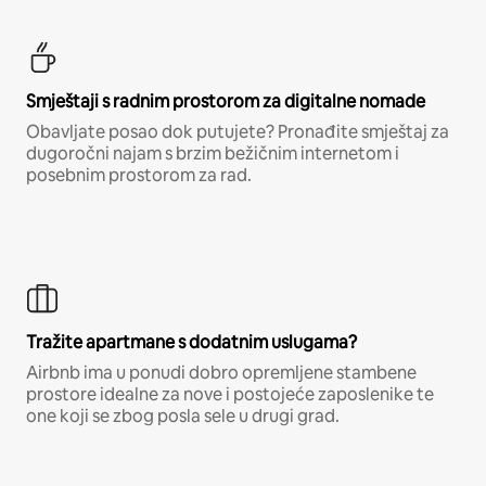
Smještaji s radnim prostorom za digitalne nomade
Obavljate posao dok putujete? Pronađite smještaj za
dugoročni najam s brzim bežičnim internetom i
posebnim prostorom za rad.
Tražite apartmane s dodatnim uslugama?
Airbnb ima u ponudi dobro opremljene stambene
prostore idealne za nove i postojeće zaposlenike te
one koji se zbog posla sele u drugi grad.