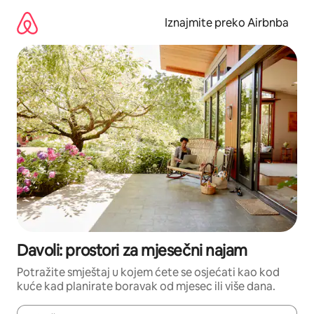
Prijeđi
na
Iznajmite preko Airbnba
sadržaj
Davoli: prostori za mjesečni najam
Potražite smještaj u kojem ćete se osjećati kao kod
kuće kad planirate boravak od mjesec ili više dana.