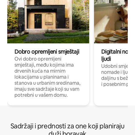
Dobro opremljeni smještaji
Digitalni noma
ljudi
Ovi dobro opremljeni
smještaji, među kojima ima
Udobni smještaj
drvenih kuća na mirnim
nomade i ljude 
lokacijama u planinama i
daljinu s bežič
stanova u urbanim sredinama,
i posebnim pro
imaju sve sadržaje koji su vam
potrebni u vašem domu.
Sadržaji i prednosti za one koji planiraju
duži boravak