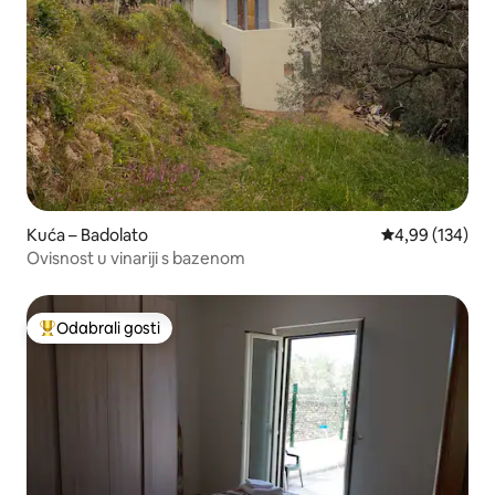
Kuća – Badolato
Prosječna ocjen
4,99 (134)
Ovisnost u vinariji s bazenom
Odabrali gosti
Među najviše rangiranima s oznakom „Odabrali gosti”