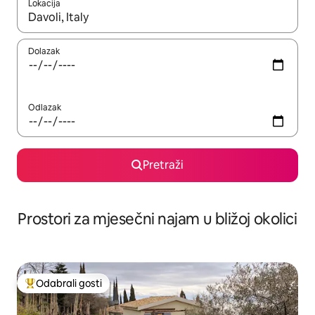
Lokacija
Kada budu dostupni rezultati, moći ćete ih pregledati koristeći
Dolazak
Odlazak
Pretraži
Prostori za mjesečni najam u bližoj okolici
Odabrali gosti
Među najviše rangiranima s oznakom „Odabrali gosti”