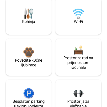
Kuhinja
Wi-Fi
Prostor za rad na
Povedite kućne
prijenosnom
ljubimce
računalu
Besplatan parking
Prostorija za
u sklopu objekta
vježbanje