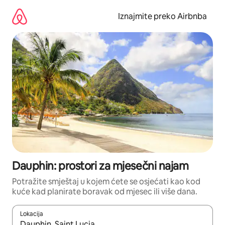
Prijeđi
na
Iznajmite preko Airbnba
sadržaj
Dauphin: prostori za mjesečni najam
Potražite smještaj u kojem ćete se osjećati kao kod
kuće kad planirate boravak od mjesec ili više dana.
Lokacija
Kada budu dostupni rezultati, moći ćete ih pregledati koristeći