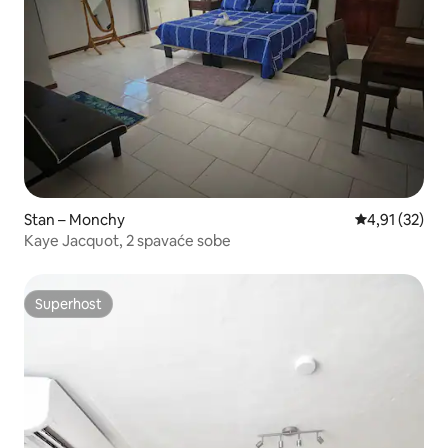
Stan – Monchy
Prosječna ocje
4,91 (32)
Kaye Jacquot, 2 spavaće sobe
Superhost
Superhost