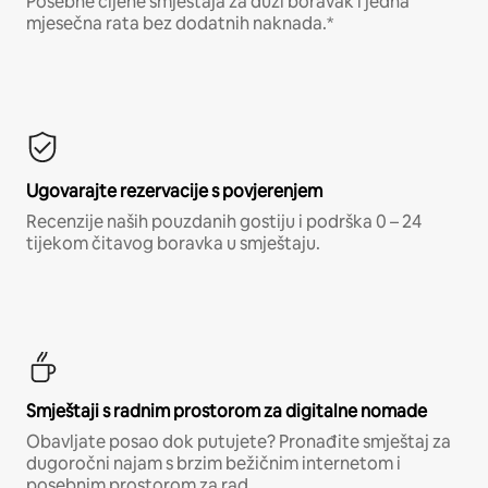
Posebne cijene smještaja za duži boravak i jedna
mjesečna rata bez dodatnih naknada.*
Ugovarajte rezervacije s povjerenjem
Recenzije naših pouzdanih gostiju i podrška 0 – 24
tijekom čitavog boravka u smještaju.
Smještaji s radnim prostorom za digitalne nomade
Obavljate posao dok putujete? Pronađite smještaj za
dugoročni najam s brzim bežičnim internetom i
posebnim prostorom za rad.