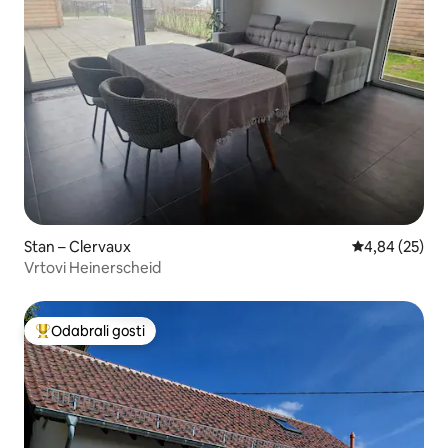
Stan – Clervaux
Prosječna ocje
4,84 (25)
Vrtovi Heinerscheid
Odabrali gosti
Među najviše rangiranima s oznakom „Odabrali gosti”