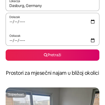
Lokacija
Kada budu dostupni rezultati, moći ćete ih pregledati koristeći
Dolazak
Odlazak
Pretraži
Prostori za mjesečni najam u bližoj okolici
Superhost
Superhost