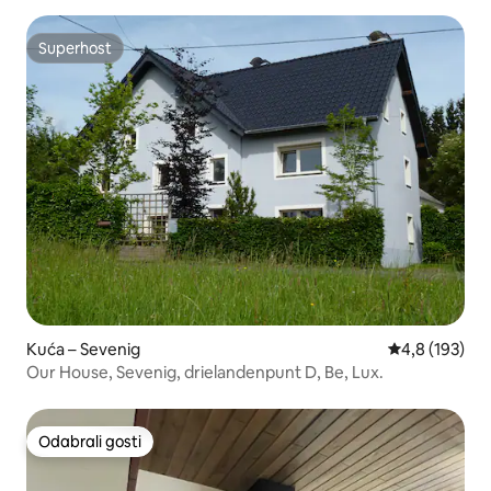
Superhost
Superhost
Kuća – Sevenig
Prosječna ocje
4,8 (193)
Our House, Sevenig, drielandenpunt D, Be, Lux.
Odabrali gosti
Odabrali gosti