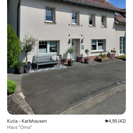
Kuća – Karlshausen
Prosječna ocje
4,95 (42)
Haus "Oma"