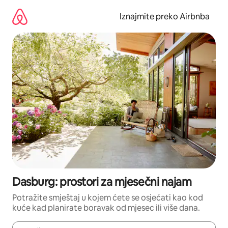
Prijeđi
na
Iznajmite preko Airbnba
sadržaj
Dasburg: prostori za mjesečni najam
Potražite smještaj u kojem ćete se osjećati kao kod
kuće kad planirate boravak od mjesec ili više dana.