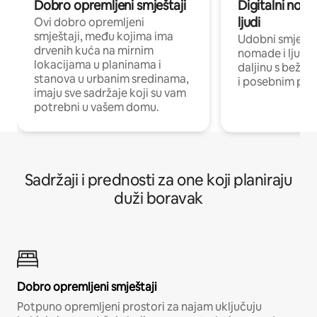
Dobro opremljeni smještaji
Digitalni noma
ljudi
Ovi dobro opremljeni
smještaji, među kojima ima
Udobni smještaj
drvenih kuća na mirnim
nomade i ljude 
lokacijama u planinama i
daljinu s bežič
stanova u urbanim sredinama,
i posebnim pro
imaju sve sadržaje koji su vam
potrebni u vašem domu.
Sadržaji i prednosti za one koji planiraju
duži boravak
Dobro opremljeni smještaji
Potpuno opremljeni prostori za najam uključuju