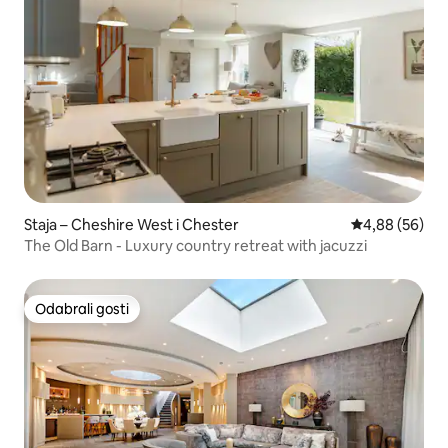
Staja – Cheshire West i Chester
Prosječna ocje
4,88 (56)
The Old Barn - Luxury country retreat with jacuzzi
Odabrali gosti
Odabrali gosti