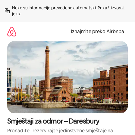
Prijeđi
Neke su informacije prevedene automatski. 
Prikaži izvorni 
na
jezik
sadržaj
Iznajmite preko Airbnba
Smještaji za odmor – Daresbury
Pronađite i rezervirajte jedinstvene smještaje na