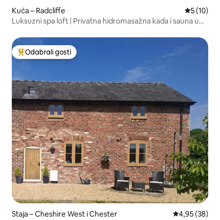
Kuća – Radcliffe
Prosječna 
5 (10)
Luksuzni spa loft | Privatna hidromasažna kada i sauna u
zatvorenom
Odabrali gosti
Među najviše rangiranima s oznakom „Odabrali gosti”
Staja – Cheshire West i Chester
Prosječna ocje
4,95 (38)