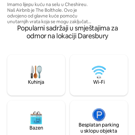
drva i TV, dok bla
Imamo lijepu kuću na selu u Cheshireu.
moderne kuhinje s
Naš Airbnb je The Bolthole. Ovo je
koja vode do sigurnog v
odvojeno od glavne kuće pomoću
opustite na terasi, u
unutarnjih vrata koja se mogu zaključati.
u terenskom parki
Popularni sadržaji u smještajima za
Za vas su ulazna vrata sa sefom za
automobila i punjač
ključeve, dnevnim boravkom, udobnim
odmor na lokaciji Daresbury
sofama, televizorom, plamenikom, dvije
dvokrevetne spavaće sobe, jedna s
televizorom i kupaonica s tušem. Kuhinja
s fritezom,kuhalom za vodu,
mikrovalnom pećnicom, tosterom,
hladnjakom jedina stvar koju nemamo je
sudoper, ali mi ćemo se oprati za vas!
Dostupan je prostor za rad i Wi-Fi za
Kuhinja
Wi-Fi
goste. Dostupna je garnitura za sjedenje
na otvorenom. :-) x
Besplatan parking
Bazen
u sklopu objekta