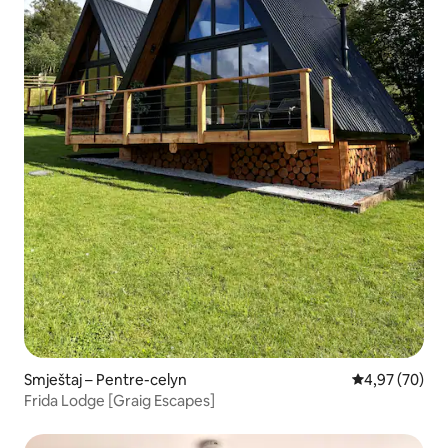
Smještaj – Pentre-celyn
Prosječna ocje
4,97 (70)
Frida Lodge [Graig Escapes]