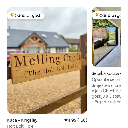
Odabrali gosti
Odabrali gosti
Među najviše rangiranima s oznakom „Odabrali gosti”
Među najviše ran
Seoska kućica – 
Opustite se u rura
Smješten u privatn
dijelu Cheshirea, 
gostiju u 3 spavaće sobe: Spa
– Super kraljevski
– Super-kralj ili b
soba 3 – krevet za jed
se nalazi kupaonic
Kuća – Kingsley
Prosječna ocjena: 4,99/5, recenzi
4,99 (168)
Svijetli dnevni bo
Holt Bolt Hole