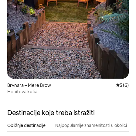
Brvnara – Mere Brow
Prosječna
5 (6)
Hobitova kuća
Destinacije koje treba istražiti
Obližnje destinacije
Najpopularnije znamenitosti u okolici