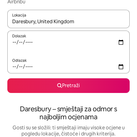
Airbnbu
Lokacija
Kada budu dostupni rezultati, moći ćete ih pregledati koristeći
Dolazak
Odlazak
Pretraži
Daresbury – smještaji za odmor s
najboljim ocjenama
Gosti su se složili: ti smještaji imaju visoke ocjene u
pogledu lokacije, čistoće i drugih kriterija.