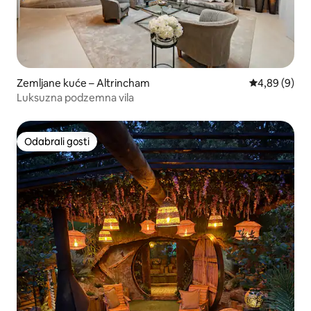
Zemljane kuće – Altrincham
Prosječna ocj
4,89 (9)
Luksuzna podzemna vila
Odabrali gosti
Odabrali gosti