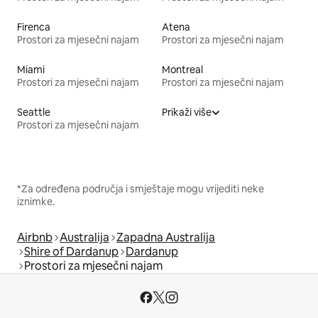
Firenca
Atena
Prostori za mjesečni najam
Prostori za mjesečni najam
Miami
Montreal
Prostori za mjesečni najam
Prostori za mjesečni najam
Seattle
Prikaži više
Prostori za mjesečni najam
*Za određena područja i smještaje mogu vrijediti neke
iznimke.
Airbnb
Australija
Zapadna Australija
Shire of Dardanup
Dardanup
Prostori za mjesečni najam