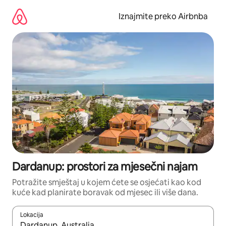
Prijeđi
na
Iznajmite preko Airbnba
sadržaj
Dardanup: prostori za mjesečni najam
Potražite smještaj u kojem ćete se osjećati kao kod
kuće kad planirate boravak od mjesec ili više dana.
Lokacija
Kada budu dostupni rezultati, moći ćete ih pregledati koristeći