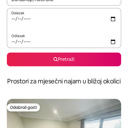
Dolazak
Odlazak
Pretraži
Prostori za mjesečni najam u bližoj okolici
Odabrali gosti
Odabrali gosti