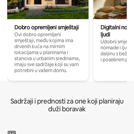
Dobro opremljeni smještaji
Digitalni noma
ljudi
Ovi dobro opremljeni
smještaji, među kojima ima
Udobni smještaj
drvenih kuća na mirnim
nomade i ljude 
lokacijama u planinama i
daljinu s bežič
stanova u urbanim sredinama,
i posebnim pro
imaju sve sadržaje koji su vam
potrebni u vašem domu.
Sadržaji i prednosti za one koji planiraju
duži boravak