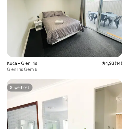
Kuća – Glen Iris
Prosječna ocje
4,93 (14)
Glen Iris Gem B
Superhost
Superhost