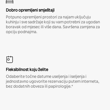
Dobro opremljeni smještaji
Potpuno opremljeni prostori za najam uključuju
kuhinju i sve sadržaje koji su vam potrebni za ugodan
boravak od mjesec ili više dana. Savršena zamjena za
opciju podnajma.
Fleksibilnost koju želite
Odaberite točne datume useljenja i iseljenja i
jednostavno ugovorite rezervaciju putem interneta,
bez dodatnih obveza ili papirologije.*