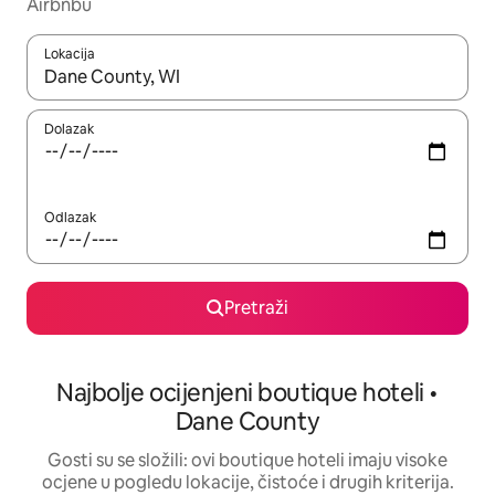
Airbnbu
Lokacija
Kada budu dostupni rezultati, moći ćete ih pregledati koristeći
Dolazak
Odlazak
Pretraži
Najbolje ocijenjeni boutique hoteli •
Dane County
Gosti su se složili: ovi boutique hoteli imaju visoke
ocjene u pogledu lokacije, čistoće i drugih kriterija.