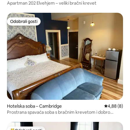
Apartman 202 Elvehjem – veliki bračni krevet
Odabrali gosti
Odabrali gosti
Hotelska soba – Cambridge
Prosječna ocj
4,88 (8)
Prostrana spavaća soba s bračnim krevetom i dobro
opremljenom kupaonicom