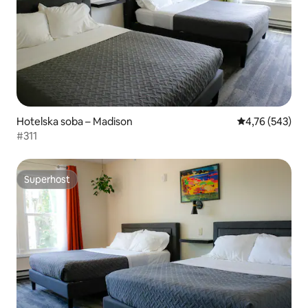
Hotelska soba – Madison
Prosječna ocjen
4,76 (543)
#311
Superhost
Superhost