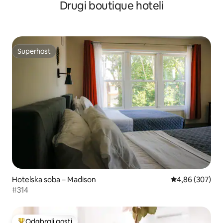
Drugi boutique hoteli
Superhost
Superhost
Hotelska soba – Madison
Prosječna ocjen
4,86 (307)
#314
Odabrali gosti