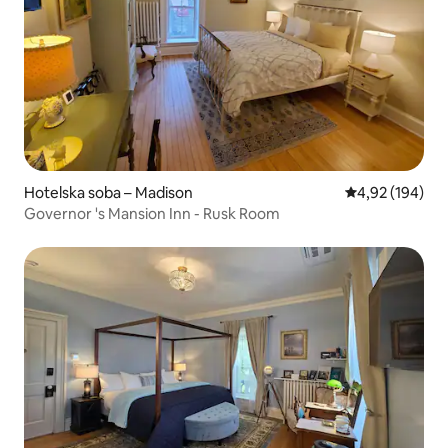
Hotelska soba – Madison
Prosječna ocjen
4,92 (194)
Governor 's Mansion Inn - Rusk Room