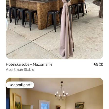
Hotelska soba – Mazomanie
Prosječna
5 (3)
Apartman Stable
Odabrali gosti
Odabrali gosti