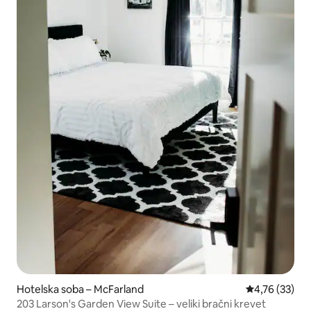
Hotelska soba – McFarland
Prosječna ocje
4,76 (33)
203 Larson's Garden View Suite – veliki bračni krevet