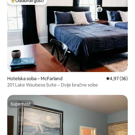
Odabrali gosti
Među najviše rangiranima s oznakom „Odabrali gosti”
Hotelska soba – McFarland
Prosječna ocje
4,97 (36)
201 Lake Waubesa Suite – Dvije bračne sobe
Superhost
Superhost