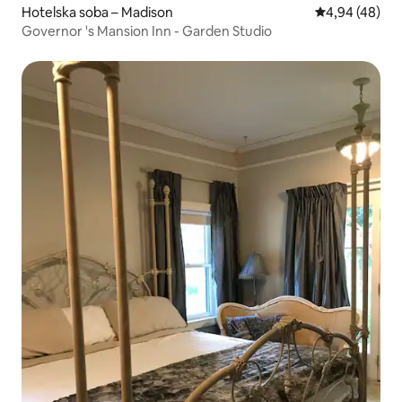
Hotelska soba – Madison
Prosječna ocje
4,94 (48)
Governor 's Mansion Inn - Garden Studio