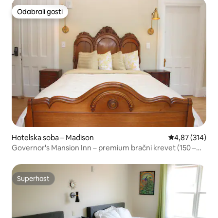
Odabrali gosti
Odabrali gosti
Hotelska soba – Madison
Prosječna ocjen
4,87 (314)
Governor's Mansion Inn – premium bračni krevet (150 –
179 cm širine)
Superhost
Superhost