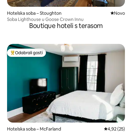
Hotelska soba – Stoughton
Novi smješ
Novo
Soba Lighthouse u Goose Crown Innu
Boutique hoteli s terasom
Odabrali gosti
Među najviše rangiranima s oznakom „Odabrali gosti”
Hotelska soba – McFarland
Prosječna ocje
4,92 (25)