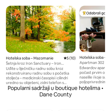
Odabrali gosti
Među najviše ran
Hotelska soba – M
Hotelska soba – Mazomanie
Prosječna ocjena: 5/5, recen
5 (10)
Apartman 302 Edwa
Šetnja kroz Iron Sanctuary – Iron
krevet (širine 150 
Edwardov apartman
Amethyst Inn
Uđite u liječničku radnu sobu kroz
počast prvim obite
rekonstruiranu radnu sobu s početka
naselile i koje su 
stoljeća – medicinski časopisi i cilindri
poljoprivrednim r
uredno su obješeni, zidni telefon s
aktivnostima oblik
Popularni sadržaji u boutique hotelima •
ručicom i kalendar izgledaju kao da se
Smješten na gornjo
liječnik upravo vratio s kućnog posjeta.
Dane County
apartman odiše a
Zakoračite ispod luka i uđite u spavaću
s kosim stropovim
sobu s bračnim krevetom (160 × 200) od
toplim teksturama 
mesinga s likovima kerubina, prođite
ali otmjeno. Bračni krevet (širine 150-179
pored kamina na daljinsko upravljanje i