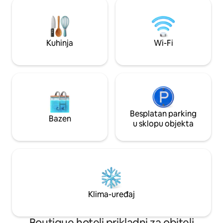
cm) Potpuno opre
uđite u svoju udobnu privatnu
Udoban dnevni bor
kupaonicu. Ova kupaonica nudi sve
podovi Boutique 
najbolje: velika tuš-kabina za dvije osobe
Savršeno za goste 
s odvojenim komandama, mlaznicama
Kuhinja
Wi-Fi
šarm i osjećaj da su
za tuširanje cijelog tijela i ručno
posebno.
izrađenim engleskim pločicama s
motivom „A Coign of Vantage”
Lawrenca Alma-Tademe čine je
savršenom za tuširanje! Samo iza ugla
možete uživati u velikoj masažnoj kadi za
dvoje, lijeku doktora Kestera za sve što
vas muči. Nalazi se na prvom katu.
Besplatan parking
Bazen
u sklopu objekta
Klima-uređaj
Boutique hoteli prikladni za obitelj