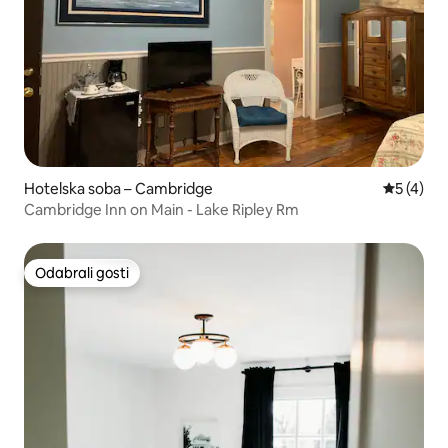
Hotelska soba – Cambridge
Prosječna
5 (4)
Cambridge Inn on Main - Lake Ripley Rm
Odabrali gosti
Odabrali gosti