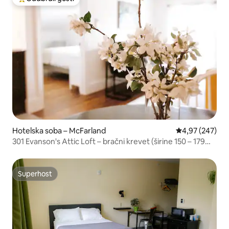
Među najviše rangiranima s oznakom „Odabrali gosti”
Hotelska soba – McFarland
Prosječna ocjen
4,97 (247)
301 Evanson's Attic Loft – bračni krevet (širine 150 – 179
cm)
Superhost
Superhost