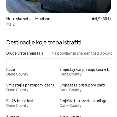
Hotelska soba – Madison
Prosječna ocje
4,9 (364)
#312
Destinacije koje treba istražiti
Druge vrste smještaja
Najpopularnije znamenitosti u okolici
Kuće
Smještaji koji primaju kućne ljubimce
Dane County
Dane County
Smještaji s pristupom jezeru
Smještaji s pristupom plaži
Dane County
Dane County
Bed & breakfasti
Smještaji s krevetom prilagođene visine
Dane County
Dane County
Stanovi
Prikaži više