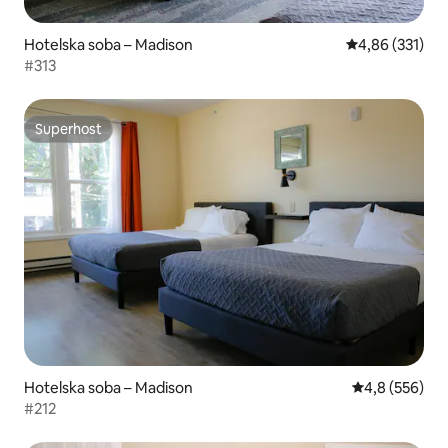
Hotelska soba – Madison
Prosječna ocjen
4,86 (331)
#313
Superhost
Superhost
Hotelska soba – Madison
Prosječna ocje
4,8 (556)
#212