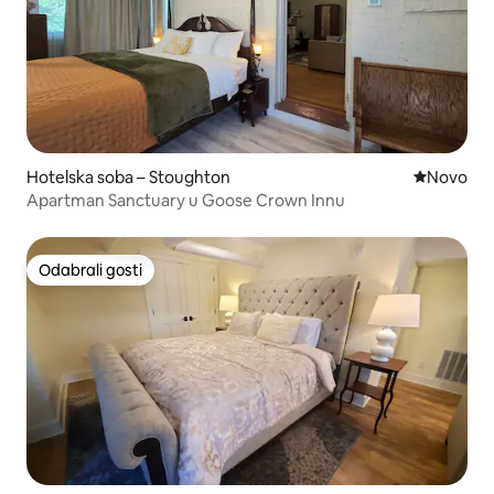
Hotelska soba – Stoughton
Novi smješ
Novo
Apartman Sanctuary u Goose Crown Innu
Odabrali gosti
Odabrali gosti