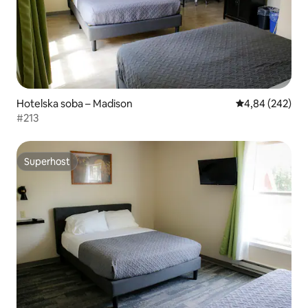
Hotelska soba – Madison
Prosječna ocjen
4,84 (242)
#213
Superhost
Superhost