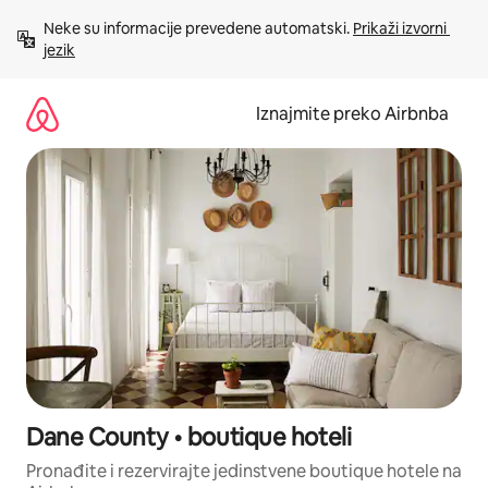
Prijeđi
Neke su informacije prevedene automatski. 
Prikaži izvorni 
na
jezik
sadržaj
Iznajmite preko Airbnba
Dane County • boutique hoteli
Pronađite i rezervirajte jedinstvene boutique hotele na